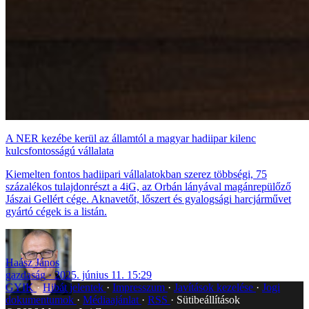
A NER kezébe kerül az államtól a magyar hadiipar kilenc
kulcsfontosságú vállalata
Kiemelten fontos hadiipari vállalatokban szerez többségi, 75
százalékos tulajdonrészt a 4iG, az Orbán lányával magánrepülőző
Jászai Gellért cége. Aknavetőt, lőszert és gyalogsági harcjárművet
gyártó cégek is a listán.
Haász János
gazdaság
2025. június 11. 15:29
GYIK
Hibát jelentek
Impresszum
Javítások kezelése
Jogi
dokumentumok
Médiaajánlat
RSS
Sütibeállítások