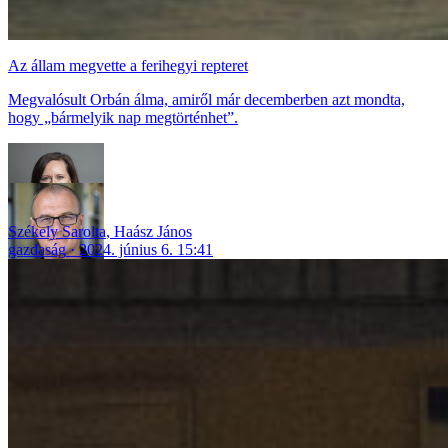
Az állam megvette a ferihegyi repteret
Megvalósult Orbán álma, amiről már decemberben azt mondta,
hogy „bármelyik nap megtörténhet”.
Székely Sarolta
,
Haász János
gazdaság
2024. június 6. 15:41