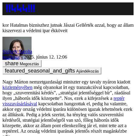
Hatalmas bizniszhez jutnak Jászai Gellérték azzal, hogy az állam
kiszervezi a védelmi ipar ékköveit
Székely Sarolta
gazdaság
2025. június 12. 12:06
Megosztás
Ajándékozás
Nagy Márton nemzetgazdasági miniszter egy tavaly nyáron kiadott
közleményében
még olyanokat írt egy tranzakcióval kapcsolatban,
hogy „szuverenitási kérdés”, „stratégiai jelentőséggel bír”, ráadásul
ilyen „háborús idők közepette”. Nos, ezek a kifejezések a
reptér
visszavásárlásával
kapcsolatban hangzottak el, pedig ha valamire,
akkor egy ország védelmi iparára különösen igazak lehetnének ezek
az állítások. Pedig a jelek szerint, ha tényleg valós szuverenitási
kérdésről, stratégiai jelentőségről van szó, főleg háborús idők
közepette, akkor az állam pont ellenkezőleg jár el, mint tette azt a
reptérrel. Az ország védelmi iparának jelentős részét magánkézbe