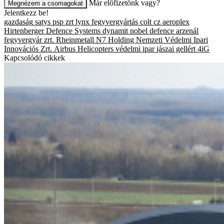
Már előfizetőnk vagy?
Megnézem a csomagokat
Jelentkezz be!
gazdaság
satys psp zrt
lynx
fegyvergyártás
colt cz
aeroplex
Hirtenberger Defence Systems
dynamit nobel defence
arzenál
fegyvergyár zrt.
Rheinmetall
N7 Holding Nemzeti Védelmi Ipari
Innovációs Zrt.
Airbus Helicopters
védelmi ipar
jászai gellért
4iG
Kapcsolódó cikkek