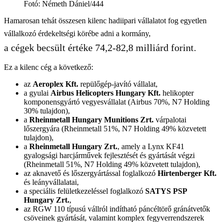
Fotó
:
Németh Dániel/444
Hamarosan tehát összesen kilenc hadiipari vállalatot fog egyetlen
vállalkozó érdekeltségi körébe adni a kormány,
a cégek becsült értéke 74,2-82,8 milliárd forint.
Ez a kilenc cég a következő:
az
Aeroplex Kft.
repülőgép-javító vállalat,
a gyulai
Airbus Helicopters Hungary Kft.
helikopter
komponensgyártó vegyesvállalat (Airbus 70%, N7 Holding
30% tulajdon),
a
Rheinmetall Hungary Munitions Zrt.
várpalotai
lőszergyára (Rheinmetall 51%, N7 Holding 49% közvetett
tulajdon),
a
Rheinmetall Hungary Zrt.
, amely a Lynx KF41
gyalogsági harcjárművek fejlesztését és gyártását végzi
(Rheinmetall 51%, N7 Holding 49% közvetett tulajdon),
az aknavető és lőszergyártással foglalkozó
Hirtenberger Kft.
és leányvállalatai,
a speciális felületkezeléssel foglalkozó
SATYS PSP
Hungary Zrt.
,
az RGW 110 típusú vállról indítható páncéltörő gránátvetők
csöveinek gyártását, valamint komplex fegyverrendszerek