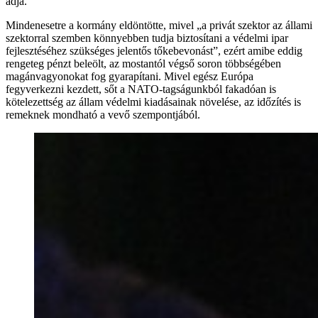
adja.
Mindenesetre a kormány eldöntötte, mivel „a privát szektor az állami
szektorral szemben könnyebben tudja biztosítani a védelmi ipar
fejlesztéséhez szükséges jelentős tőkebevonást”, ezért amibe eddig
rengeteg pénzt beleölt, az mostantól végső soron többségében
magánvagyonokat fog gyarapítani. Mivel egész Európa
fegyverkezni kezdett, sőt a NATO-tagságunkból fakadóan is
kötelezettség az állam védelmi kiadásainak növelése, az időzítés is
remeknek mondható a vevő szempontjából.