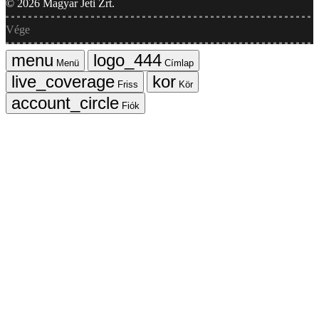
©
2026
Magyar Jeti Zrt.
Vége
Menü
Címlap
Friss
Kör
Fiók