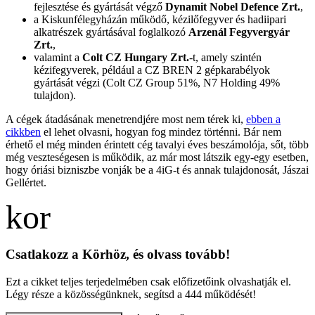
fejlesztése és gyártását végző
Dynamit Nobel Defence Zrt.
,
a Kiskunfélegyházán működő, kézilőfegyver és hadiipari
alkatrészek gyártásával foglalkozó
Arzenál Fegyvergyár
Zrt.
,
valamint a
Colt CZ Hungary Zrt.
-t, amely szintén
kézifegyverek, például a CZ BREN 2 gépkarabélyok
gyártását végzi (Colt CZ Group 51%, N7 Holding 49%
tulajdon).
A cégek átadásának menetrendjére most nem térek ki,
ebben a
cikkben
el lehet olvasni, hogyan fog mindez történni. Bár nem
érhető el még minden érintett cég tavalyi éves beszámolója, sőt, több
még veszteségesen is működik, az már most látszik egy-egy esetben,
hogy óriási bizniszbe vonják be a 4iG-t és annak tulajdonosát, Jászai
Gellértet.
Csatlakozz a Körhöz, és olvass tovább!
Ezt a cikket teljes terjedelmében csak előfizetőink olvashatják el.
Légy része a közösségünknek, segítsd a 444 működését!