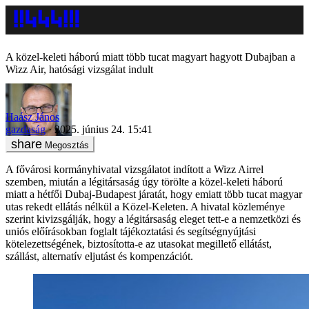
A közel-keleti háború miatt több tucat magyart hagyott Dubajban a
Wizz Air, hatósági vizsgálat indult
Haász János
gazdaság
2025. június 24. 15:41
Megosztás
A fővárosi kormányhivatal vizsgálatot indított a Wizz Airrel
szemben, miután a légitársaság úgy törölte a közel-keleti háború
miatt a hétfői Dubaj-Budapest járatát, hogy emiatt több tucat magyar
utas rekedt ellátás nélkül a Közel-Keleten. A hivatal közleménye
szerint kivizsgálják, hogy a légitársaság eleget tett-e a nemzetközi és
uniós előírásokban foglalt tájékoztatási és segítségnyújtási
kötelezettségének, biztosította-e az utasokat megillető ellátást,
szállást, alternatív eljutást és kompenzációt.