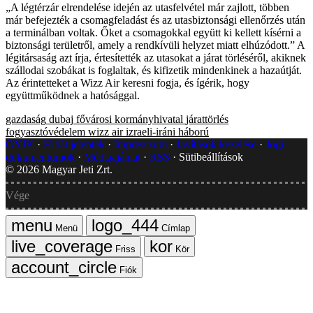
„A légtérzár elrendelése idején az utasfelvétel már zajlott, többen
már befejezték a csomagfeladást és az utasbiztonsági ellenőrzés után
a terminálban voltak. Őket a csomagokkal együtt ki kellett kísérni a
biztonsági területről, amely a rendkívüli helyzet miatt elhúzódott.” A
légitársaság azt írja, értesítették az utasokat a járat törléséről, akiknek
szállodai szobákat is foglaltak, és kifizetik mindenkinek a hazaútját.
Az érintetteket a Wizz Air keresni fogja, és ígérik, hogy
együttműködnek a hatósággal.
gazdaság
dubaj
fővárosi kormányhivatal
járattörlés
fogyasztóvédelem
wizz air
izraeli-iráni háború
GYIK
Hibát jelentek
Impresszum
Javítások kezelése
Jogi
dokumentumok
Médiaajánlat
RSS
Sütibeállítások
©
2026
Magyar Jeti Zrt.
Vége
Menü
Címlap
Friss
Kör
Fiók