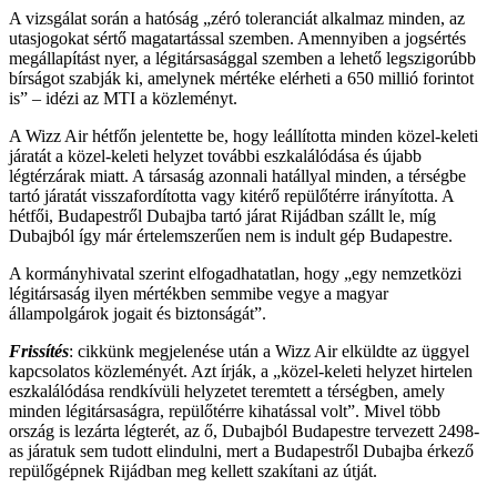
A vizsgálat során a hatóság „zéró toleranciát alkalmaz minden, az
utasjogokat sértő magatartással szemben. Amennyiben a jogsértés
megállapítást nyer, a légitársasággal szemben a lehető legszigorúbb
bírságot szabják ki, amelynek mértéke elérheti a 650 millió forintot
is” – idézi az MTI a közleményt.
A Wizz Air hétfőn jelentette be, hogy leállította minden közel-keleti
járatát a közel-keleti helyzet további eszkalálódása és újabb
légtérzárak miatt. A társaság azonnali hatállyal minden, a térségbe
tartó járatát visszafordította vagy kitérő repülőtérre irányította. A
hétfői, Budapestről Dubajba tartó járat Rijádban szállt le, míg
Dubajból így már értelemszerűen nem is indult gép Budapestre.
A kormányhivatal szerint elfogadhatatlan, hogy „egy nemzetközi
légitársaság ilyen mértékben semmibe vegye a magyar
állampolgárok jogait és biztonságát”.
Frissítés
: cikkünk megjelenése után a Wizz Air elküldte az üggyel
kapcsolatos közleményét. Azt írják, a „közel-keleti helyzet hirtelen
eszkalálódása rendkívüli helyzetet teremtett a térségben, amely
minden légitársaságra, repülőtérre kihatással volt”. Mivel több
ország is lezárta légterét, az ő, Dubajból Budapestre tervezett 2498-
as járatuk sem tudott elindulni, mert a Budapestről Dubajba érkező
repülőgépnek Rijádban meg kellett szakítani az útját.