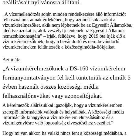
beállításait nyilvánosra állítani.
„A vízumellenőrzés során minden rendelkezésre álló információt
felhasználunk annak érdekében, hogy azonosítsuk azokat a
vízumkérelmezőket, akik nem léphetnek be az Egyesült Államokba,
ideértve azokat is, akik veszélyt jelentenek az Egyesült Államok
nemzetbiztonságára” – írják, felidézve, hogy 2019 óta írják elő a
vízumkérelmezőknek, hogy a bevándorló és nem-bevándorló
vízumkérelmeken feltüntessék a közösségimédia-fiókjaikat.
Azt írják:
„A vízumkérelmezőknek a DS-160 vízumkérelem
formanyomtatványon fel kell tüntetniük az elmúlt 5
évben használt összes közösségi média
felhasználónevüket vagy azonosítójukat.
A kérelmezők aláírásukkal igazolják, hogy a vízumkérelemben
szereplő információk valósak és helytállóak. A közösségi média
információk kihagyása a vízumkérelem elutasításához és a
vízumigénylésre való jogosultság elvesztéséhez vezethet.”
Hogy mi van akkor, ha valaki nincs fent a közösségi médiában, a