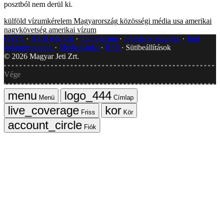
posztból nem derül ki.
külföld
vízumkérelem
Magyarország
közösségi média
usa
amerikai
nagykövetség
amerikai vízum
GYIK
Hibát jelentek
Impresszum
Javítások kezelése
Jogi
dokumentumok
Médiaajánlat
RSS
Sütibeállítások
©
2026
Magyar Jeti Zrt.
Vége
Menü
Címlap
Friss
Kör
Fiók