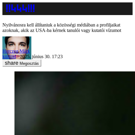
Nyilvánosra kell állítaniuk a közösségi médiában a profiljaikat
azoknak, akik az USA-ba kérnek tanulói vagy kutatói vízumot
Herczeg Márk
külföld
2025. június 30. 17:23
Megosztás