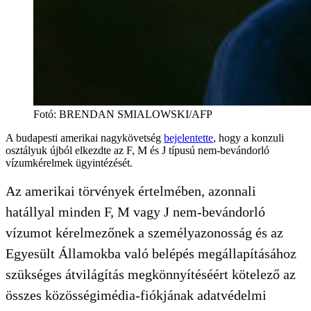
Fotó
:
BRENDAN SMIALOWSKI/AFP
A budapesti amerikai nagykövetség
bejelentette
, hogy a konzuli
osztályuk újból elkezdte az F, M és J típusú nem-bevándorló
vízumkérelmek ügyintézését.
Az amerikai törvények értelmében, azonnali
hatállyal minden F, M vagy J nem-bevándorló
vízumot kérelmezőnek a személyazonosság és az
Egyesült Államokba való belépés megállapításához
szükséges átvilágítás megkönnyítéséért kötelező az
összes közösségimédia-fiókjának adatvédelmi