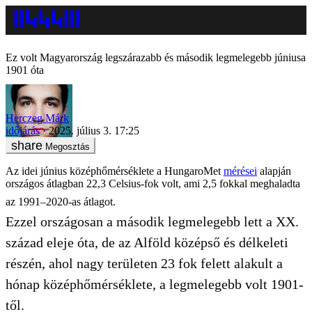
Ez volt Magyarország legszárazabb és második legmelegebb júniusa
1901 óta
Herczeg Márk
időjárás
2025. július 3. 17:25
Megosztás
Az idei június középhőmérséklete a HungaroMet
mérései
alapján
országos átlagban 22,3 Celsius-fok volt, ami 2,5 fokkal meghaladta
az 1991–2020-as átlagot.
Ezzel országosan a második legmelegebb lett a XX.
század eleje óta, de az Alföld középső és délkeleti
részén, ahol nagy területen 23 fok felett alakult a
hónap középhőmérséklete, a legmelegebb volt 1901-
től.