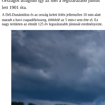
Országos átlagban így az idei a legszárazabb június
lett 1901 óta.
A Dél-Dunántúlon és az ország keleti felén jellemzően 10 mm alatt
maradt a havi csapadékösszeg, többfelé az 5 mm-t sem érte el. Ez
nagy területen az elmúlt 125 év legszárazabb júniusát eredményezte.