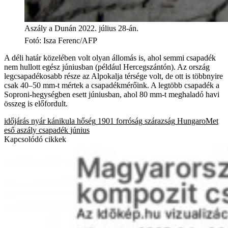
Aszály a Dunán 2022. július 28-án.
Fotó
:
Isza Ferenc/AFP
A déli határ közelében volt olyan állomás is, ahol semmi csapadék
nem hullott egész júniusban (például Hercegszántón). Az ország
legcsapadékosabb része az Alpokalja térsége volt, de ott is többnyire
csak 40–50 mm-t mértek a csapadékmérőink. A legtöbb csapadék a
Soproni-hegységben esett júniusban, ahol 80 mm-t meghaladó havi
összeg is előfordult.
időjárás
nyár
kánikula
hőség
1901
forróság
szárazság
HungaroMet
eső
aszály
csapadék
június
Kapcsolódó cikkek