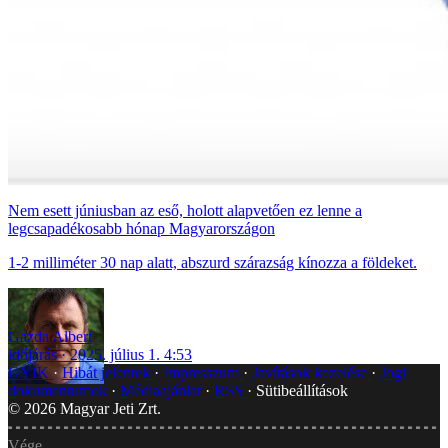
Nem esett júniusban az eső, holott alapvetően ez lenne a
legcsapadékosabb hónap Magyarországon
1-2 milliméter 30 nap alatt, abszurd szárazság kínozza a földeket.
Gazda Albert
időjárás
2025. július 1. 4:53
GYIK
Hibát jelentek
Impresszum
Javítások kezelése
Jogi
dokumentumok
Médiaajánlat
RSS
Sütibeállítások
©
2026
Magyar Jeti Zrt.
Vége