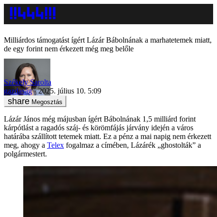
Milliárdos támogatást ígért Lázár Bábolnának a marhatetemek miatt,
de egy forint nem érkezett még meg belőle
Székely Sarolta
gazdaság
2025. július 10. 5:09
Megosztás
Lázár János még májusban ígért Bábolnának 1,5 milliárd forint
kárpótlást a ragadós száj- és körömfájás járvány idején a város
határába szállított tetemek miatt. Ez a pénz a mai napig nem érkezett
meg, ahogy a
Telex
fogalmaz a címében, Lázárék „ghostolták” a
polgármestert.