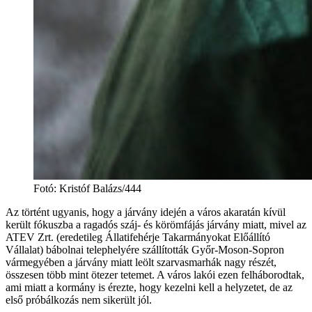
Fotó
:
Kristóf Balázs/444
Az történt ugyanis, hogy a járvány idején a város akaratán kívül
került fókuszba a ragadós száj- és körömfájás járvány miatt, mivel az
ATEV Zrt. (eredetileg Állatifehérje Takarmányokat Előállító
Vállalat) bábolnai telephelyére szállították Győr-Moson-Sopron
vármegyében a járvány miatt leölt szarvasmarhák nagy részét,
összesen több mint ötezer tetemet. A város lakói ezen felháborodtak,
ami miatt a kormány is érezte, hogy kezelni kell a helyzetet, de az
első próbálkozás nem sikerült jól.