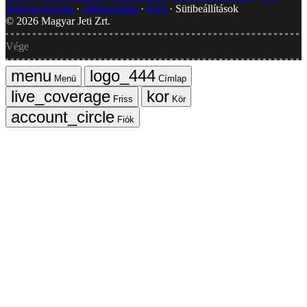
dokumentumok
Médiaajánlat
RSS
Sütibeállítások
©
2026
Magyar Jeti Zrt.
Vége
Menü
Címlap
Friss
Kör
Fiók