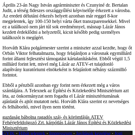
Április 23-án Nagy István agrárminiszter és Czunyiné dr. Bertalan
Judit, a térség fideszes országgyűlési képviselője érkezett a városba.
Az eredeti délutáni érkezés helyett azonban már reggel 8-kor
megjelentek, így 100-150 helyi várta őket transzparensekkel. Mivel
ez a találkozó nem járt túl sok eredménnyel, másnap Lázár János
kezdett érdeklődni a helyzetről, kicsit később pedig személyes
találkozót is megígért.
Horváth Klára polgármester szerint a miniszter azzal kezdte, hogy őt
Orbán Viktor felhatalmazta, hogy felajánljon a városnak egymilliárd
forint állami fejlesztési támogatást kártalanításként. Ebből végül 1,5
milliárd forint lett, mivel még Lázár az ATEV-et tulajdonló
alapítvány kuratóriumi elnökeként is felajánlott néhány százmillió
forintot.
Ebből a pénzből azonban egy forint nem érkezett még a város
számlájára. A Telexnek az Építési és Közlekedési Minisztérium azt
írta, az önkormányzat nem fogadta el Lázár minisztériumának
ajánlatát és ajtót mutatott neki. Horváth Klára szerint ez nevetséges
és felháborító, mivel ilyen nem történt.
gazdaság
bábolna
ragadós száj- és körömfájás
ATEV
Fehérjefeldolgozó Zrt.
kárpótlás
Lázár János
Építési és Közlekedési
Minisztérium
GYIK
Hibát jelentek
Impresszum
Javítások kezelése
Jogi