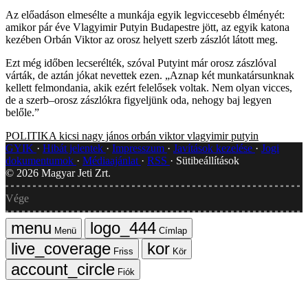
Az előadáson elmesélte a munkája egyik legviccesebb élményét:
amikor pár éve Vlagyimir Putyin Budapestre jött, az egyik katona
kezében Orbán Viktor az orosz helyett szerb zászlót látott meg.
Ezt még időben lecserélték, szóval Putyint már orosz zászlóval
várták, de aztán jókat nevettek ezen. „Aznap két munkatársunknak
kellett felmondania, akik ezért felelősek voltak. Nem olyan vicces,
de a szerb–orosz zászlókra figyeljünk oda, nehogy baj legyen
belőle.”
POLITIKA
kicsi
nagy jános
orbán viktor
vlagyimir putyin
GYIK
Hibát jelentek
Impresszum
Javítások kezelése
Jogi
dokumentumok
Médiaajánlat
RSS
Sütibeállítások
©
2026
Magyar Jeti Zrt.
Vége
Menü
Címlap
Friss
Kör
Fiók