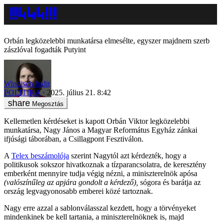
Orbán legközelebbi munkatársa elmesélte, egyszer majdnem szerb
zászlóval fogadták Putyint
Windisch Judit
POLITIKA
2025. július 21. 8:42
Megosztás
Kellemetlen kérdéseket is kapott Orbán Viktor legközelebbi
munkatársa, Nagy János a Magyar Református Egyház zánkai
ifjúsági táborában, a Csillagpont Fesztiválon.
A
Telex beszámolója
szerint Nagytól azt kérdezték, hogy a
politikusok sokszor hivatkoznak a tízparancsolatra, de keresztény
emberként mennyire tudja végig nézni, a miniszterelnök apósa
(valószínűleg az apjára gondolt a kérdező),
sógora és barátja az
ország legvagyonosabb emberei közé tartoznak.
Nagy erre azzal a sablonválasszal kezdett, hogy a törvényeket
mindenkinek be kell tartania, a miniszterelnöknek is, majd