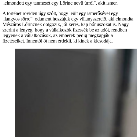
„elmondott egy tanmesét egy Lőrinc nevű úrról”, akit ismer.
A történet röviden úgy szólt, hogy leült egy ismerősével egy
„langyos sörre”, odament hozzájuk egy villanyszerelő, aki elmondta,
Mészáros Lőrincnek dolgozik, jól keres, kap bónuszokat is. Nagy
szerint a lényeg, hogy a vállalkozók fizessék be az adót, rendben
legyenek a vállalkozások, az emberek pedig megkapják a
fizetéseiket. Innentől őt nem érdekli, ki kinek a kicsodája.