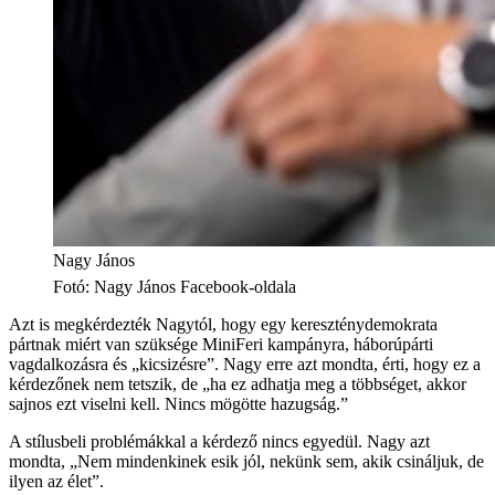
Nagy János
Fotó
:
Nagy János Facebook-oldala
Azt is megkérdezték Nagytól, hogy egy kereszténydemokrata
pártnak miért van szüksége MiniFeri kampányra, háborúpárti
vagdalkozásra és „kicsizésre”. Nagy erre azt mondta, érti, hogy ez a
kérdezőnek nem tetszik, de „ha ez adhatja meg a többséget, akkor
sajnos ezt viselni kell. Nincs mögötte hazugság.”
A stílusbeli problémákkal a kérdező nincs egyedül. Nagy azt
mondta, „Nem mindenkinek esik jól, nekünk sem, akik csináljuk, de
ilyen az élet”.