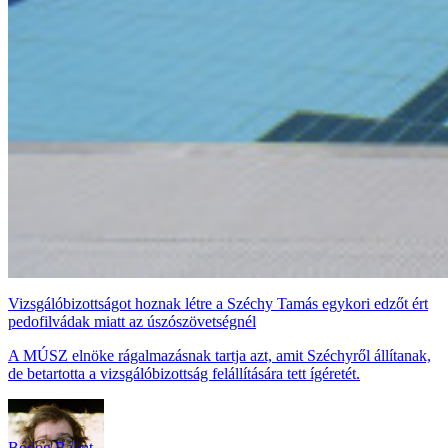
Vizsgálóbizottságot hoznak létre a Széchy Tamás egykori edzőt ért
pedofilvádak miatt az úszószövetségnél
A MÚSZ elnöke rágalmazásnak tartja azt, amit Széchyről állítanak,
de betartotta a vizsgálóbizottság felállítására tett ígéretét.
Bódog Bálint