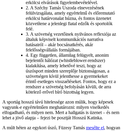
erkölcsi elvárások figyelembevételével.
2. A Széchy Tamás Uszoda elnevezésének
felülvizsgálata, amely egyértelmű és előremutató
erkölcsi határvonalat húzna, és fontos üzenetet
közvetítene a jelenlegi fiatal edzők és sportolók
felé.
3. A szövetség vezetőinek nyilvános reflexiója az
általuk képviselt kommunikációs narratíva
hatásairól – akár bocsánatkérés, akár
felelősségvállalás formájában.
4. Egy független, államilag felügyelt, anonim
bejelentői hálózat (whistleblower-rendszer)
kialakítása, amely lehetővé teszi, hogy az
úszósport minden szereplője biztonságosan, a
szövetségen kívül jelenthesse a gyermekeket
érintő esetleges visszaéléseket. Fontos, hogy ez a
rendszer a szövetség befolyásán kívüli, de arra
kötelező erővel bíró bizottság legyen.
A sportág hosszú távú hitelessége azon múlik, hogy képesek
vagyunk-e egyértelműen meghatározni: milyen viselkedés
elfogadható, és milyen nem. Mert a hallgatás is üzenet – és nem
lehet a jövő alapja – fejezi be posztját Hosszú Katinka.
A múlt héten az egykori úszó, Füzesy Tamás
mesélte el
, hogyan