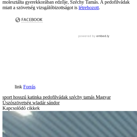
molesztálta gyerekkorában edzője, Széchy Tamás. A pedofilvádak
miatt a szövetség vizsgálóbizottságot is
létrehozott
.
Forrás
sport
hosszú katinka
pedofilvádak
széchy tamás
Magyar
Úszószövetség
wladár sándor
Kapcsolódó cikkek