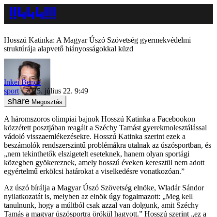
Hosszú Katinka: A Magyar Úszó Szövetség gyermekvédelmi
struktúrája alapvető hiányosságokkal küzd
Inkei Bence
sport
2025. július 22. 9:49
Megosztás
A háromszoros olimpiai bajnok Hosszú Katinka a Facebookon
közzétett posztjában reagált a Széchy Tamást gyerekmolesztálással
vádoló visszaemlékezésekre. Hosszú Katinka szerint ezek a
beszámolók rendszerszintű problémákra utalnak az úszósportban, és
„nem tekinthetők elszigetelt eseteknek, hanem olyan sportági
közegben gyökereznek, amely hosszú éveken keresztül nem adott
egyértelmű erkölcsi határokat a viselkedésre vonatkozóan.”
Az úszó bírálja a Magyar Úszó Szövetség elnöke, Wladár Sándor
nyilatkozatát is, melyben az elnök úgy fogalmazott: „Meg kell
tanulnunk, hogy a múltból csak azzal van dolgunk, amit Széchy
Tamás a magyar úszósportra örökül hagyott.” Hosszú szerint „ez a