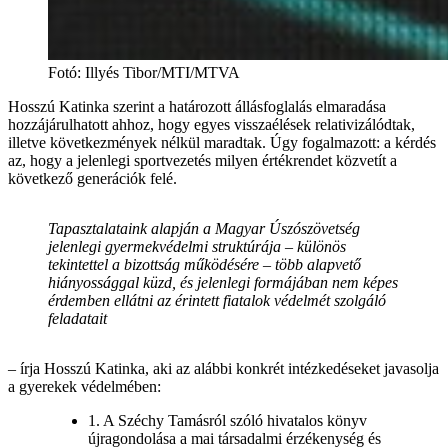
Fotó
:
Illyés Tibor/MTI/MTVA
Hosszú Katinka szerint a határozott állásfoglalás elmaradása
hozzájárulhatott ahhoz, hogy egyes visszaélések relativizálódtak,
illetve következmények nélkül maradtak. Úgy fogalmazott: a kérdés
az, hogy a jelenlegi sportvezetés milyen értékrendet közvetít a
következő generációk felé.
Tapasztalataink alapján a Magyar Úszószövetség
jelenlegi gyermekvédelmi struktúrája – különös
tekintettel a bizottság működésére – több alapvető
hiányossággal küzd, és jelenlegi formájában nem képes
érdemben ellátni az érintett fiatalok védelmét szolgáló
feladatait
– írja Hosszú Katinka, aki az alábbi konkrét intézkedéseket javasolja
a gyerekek védelmében:
1. A Széchy Tamásról szóló hivatalos könyv
újragondolása a mai társadalmi érzékenység és