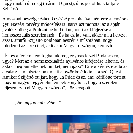
hogy miután ő meleg (mármint Quest), őt is pedofilnak tartja-e
Szijjártó.
A mostani beszélgetésben kevésbé provokatívan tért erre a témára: a
gyülekezési törvény módosítására utalva azt mondta: az alapján
„valószínűleg a Pride-ot be kell tiltani, mert az kifejezése a
homoszexuális szerelemnek”. És ha ez így van, akkor mi a helyzet
azzal, amiről Szijjártó korábban beszélt a műsorában, hogy
mindenki azt szerethet, akit akar Magyarországon, kérdezte.
„Én és a férjem nem foghatjuk meg egymás kezét Budapesten,
ugye? Mert az a homoszexualitás nyilvános kifejezése lehetne, és
akkor megbüntethetnek minket, nem igaz?” Erre a kérdésre adta azt
a választ a miniszter, ami miatt először belé fojtotta a szót Quest.
Amikor Szijjártó ott járt, hogy „a Pride és az, ami körülötte történt
nagyon-nagyon egyértelműen bebizonyította, hogy a szerelem
teljesen szabad Magyarországon”, közbevágott:
„Ne, ugyan már, Péter!”