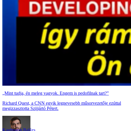
„Mint tudja, én meleg vagyok. Engem is pedofilnak tart?”
Richard Quest, a CNN egyik legnevesebb műsorvezetője ezúttal
megizzasztotta Szijjártó Pétert.
Kaufmann Balázs