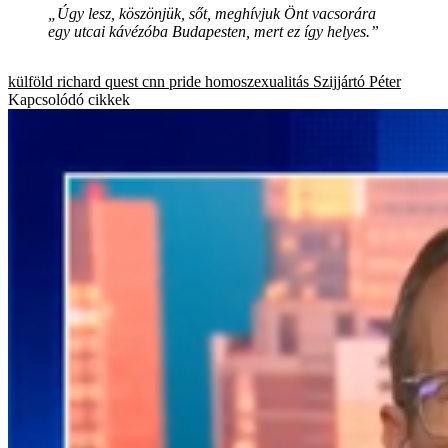
„Úgy lesz, köszönjük, sőt, meghívjuk Önt vacsorára
egy utcai kávézóba Budapesten, mert ez így helyes.”
külföld
richard quest
cnn
pride
homoszexualitás
Szijjártó Péter
Kapcsolódó cikkek