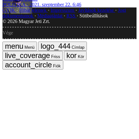
POLITIKA
2021. szeptember 22. 6:46
GYIK
Hibát jelentek
Impresszum
Javítások kezelése
Jogi
dokumentumok
Médiaajánlat
RSS
Sütibeállítások
©
2026
Magyar Jeti Zrt.
Vége
Menü
Címlap
Friss
Kör
Fiók