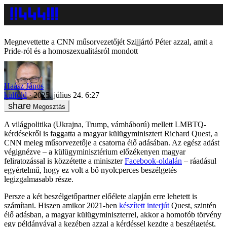
Megnevettette a CNN műsorvezetőjét Szijjártó Péter azzal, amit a
Pride-ról és a homoszexualitásról mondott
Haász János
külföld
2025. július 24. 6:27
Megosztás
A világpolitika (Ukrajna, Trump, vámháború) mellett LMBTQ-
kérdésekről is faggatta a magyar külügyminisztert Richard Quest, a
CNN meleg műsorvezetője a csatorna élő adásában. Az egész adást
végignézve – a külügyminisztérium előzékenyen magyar
feliratozással is közzétette a miniszter
Facebook-oldalán
– ráadásul
egyértelmű, hogy ez volt a bő nyolcperces beszélgetés
legizgalmasabb része.
Persze a két beszélgetőpartner előélete alapján erre lehetett is
számítani. Hiszen amikor 2021-ben
készített interjút
Quest, szintén
élő adásban, a magyar külügyminiszterrel, akkor a homofób törvény
egy példányával a kezében azzal a kérdéssel kezdte a beszélgetést,