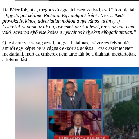
De Péter folytatta, méghozzá egy „teljesen szabad, csak” fordulattal:
„Egy dolgot kérünk, Richard. Egy dolgot kérünk. Ne viselkedj
provokatív, kínos, udvariatlan módon a nyilvános utcán (…)
Gyerekek vannak az utcán, gyerekek nézik a tévét, ezért az oda nem
való, zavarba ejtő viselkedés a nyilvános helyeken elfogadhatatlan.”
Quest erre visszavág azzal, hogy a hatalmas, százezres felvonulást –
amiről egy képet be is vágnak ekkor az adásba – csak azért lehetett
megtartani, mert az emberek nem tartották be a tilalmat, megtartották
a felvonulást.