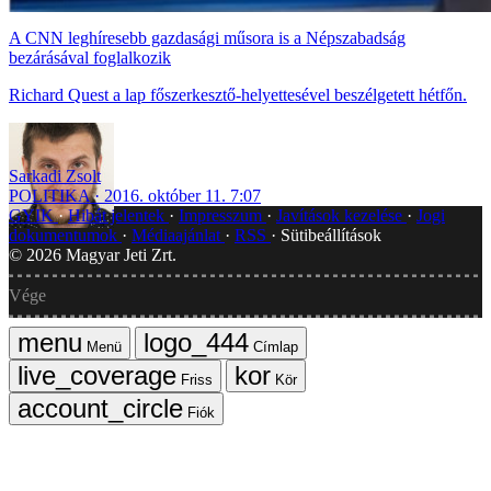
A CNN leghíresebb gazdasági műsora is a Népszabadság
bezárásával foglalkozik
Richard Quest a lap főszerkesztő-helyettesével beszélgetett hétfőn.
Sarkadi Zsolt
POLITIKA
2016. október 11. 7:07
GYIK
Hibát jelentek
Impresszum
Javítások kezelése
Jogi
dokumentumok
Médiaajánlat
RSS
Sütibeállítások
©
2026
Magyar Jeti Zrt.
Vége
Menü
Címlap
Friss
Kör
Fiók