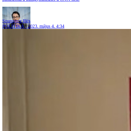
Szurovecz Illés
POLITIKA
2023. május 4. 4:34