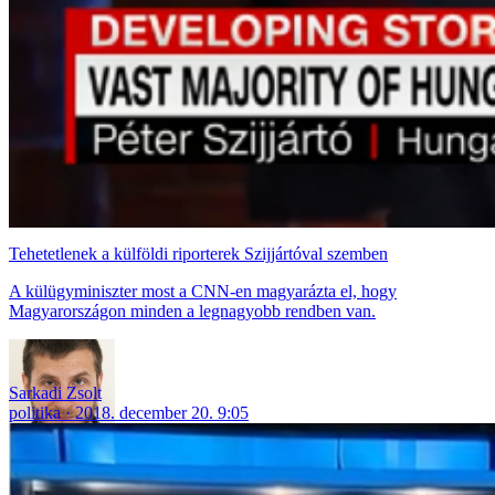
Tehetetlenek a külföldi riporterek Szijjártóval szemben
A külügyminiszter most a CNN-en magyarázta el, hogy
Magyarországon minden a legnagyobb rendben van.
Sarkadi Zsolt
politika
2018. december 20. 9:05