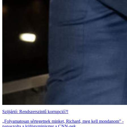
Szijjártó: Rendszerszintű korrupció?!
„Folyamatosan sértegetnek minket, Richard, meg kell mondanom” -
panaszolta a külügyminiszter a CNN-nek.