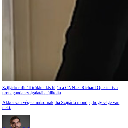
Szijjártó rafinált trükkel kis híján a CNN-es Richard Questet is a
propaganda szolgálatába állította
Akkor van vége a műsornak, ha Szijjártó mondja, hogy vége van
neki.