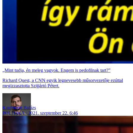
„Mint tudja, én meleg vagyok. Engem is pedofilnak tart?”
Richard Quest, a CNN egyik legnevesebb műsorvezetője ezúttal
megizzasztotta Szijjártó Pétert.
Kaufmann Balázs
POLITIKA
2021. szeptember 22. 6:46