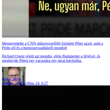
Megnevettette a CNN műsorvezetőjét Szijjártó Péter azzal, amit a
Pride-ról és a homoszexualitásról mondott
Richard Quest végül azt mondta, eljön Budapestre a férjével, és
meghívják Pétert egy vacsorára egy utcai kávézóba.
Haász János
külföld
2025. július 24. 6:27