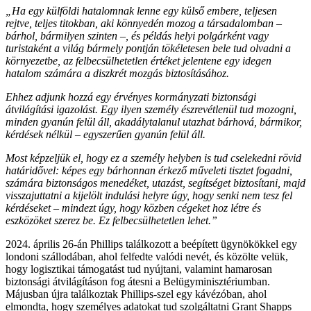
„Ha egy külföldi hatalomnak lenne egy külső embere, teljesen
rejtve, teljes titokban, aki könnyedén mozog a társadalomban –
bárhol, bármilyen szinten –, és példás helyi polgárként vagy
turistaként a világ bármely pontján tökéletesen bele tud olvadni a
környezetbe, az felbecsülhetetlen értéket jelentene egy idegen
hatalom számára a diszkrét mozgás biztosításához.
Ehhez adjunk hozzá egy érvényes kormányzati biztonsági
átvilágítási igazolást. Egy ilyen személy észrevétlenül tud mozogni,
minden gyanún felül áll, akadálytalanul utazhat bárhová, bármikor,
kérdések nélkül – egyszerűen gyanún felül áll.
Most képzeljük el, hogy ez a személy helyben is tud cselekedni rövid
határidővel: képes egy bárhonnan érkező műveleti tisztet fogadni,
számára biztonságos menedéket, utazást, segítséget biztosítani, majd
visszajuttatni a kijelölt indulási helyre úgy, hogy senki nem tesz fel
kérdéseket – mindezt úgy, hogy közben cégeket hoz létre és
eszközöket szerez be. Ez felbecsülhetetlen lehet.”
2024. április 26-án Phillips találkozott a beépített ügynökökkel egy
londoni szállodában, ahol felfedte valódi nevét, és közölte velük,
hogy logisztikai támogatást tud nyújtani, valamint hamarosan
biztonsági átvilágításon fog átesni a Belügyminisztériumban.
Májusban újra találkoztak Phillips-szel egy kávézóban, ahol
elmondta, hogy személyes adatokat tud szolgáltatni Grant Shapps