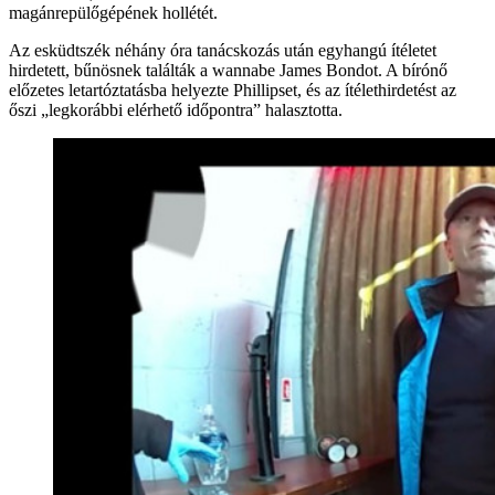
magánrepülőgépének hollétét.
Az esküdtszék néhány óra tanácskozás után egyhangú ítéletet
hirdetett, bűnösnek találták a wannabe James Bondot. A bírónő
előzetes letartóztatásba helyezte Phillipset, és az ítélethirdetést az
őszi „legkorábbi elérhető időpontra” halasztotta.