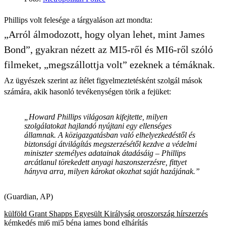
Phillips volt felesége a tárgyaláson azt mondta:
„Arról álmodozott, hogy olyan lehet, mint James
Bond”, gyakran nézett az MI5-ről és MI6-ről szóló
filmeket, „megszállottja volt” ezeknek a témáknak.
Az ügyészek szerint az ítélet figyelmeztetésként szolgál mások
számára, akik hasonló tevékenységen törik a fejüket:
„Howard Phillips világosan kifejtette, milyen
szolgálatokat hajlandó nyújtani egy ellenséges
államnak. A közigazgatásban való elhelyezkedéstől és
biztonsági átvilágítás megszerzésétől kezdve a védelmi
miniszter személyes adatainak átadásáig – Phillips
arcátlanul törekedett anyagi haszonszerzésre, fittyet
hányva arra, milyen károkat okozhat saját hazájának.”
(Guardian, AP)
külföld
Grant Shapps
Egyesült Királyság
oroszország
hírszerzés
kémkedés
mi6
mi5
béna
james bond
elhárítás