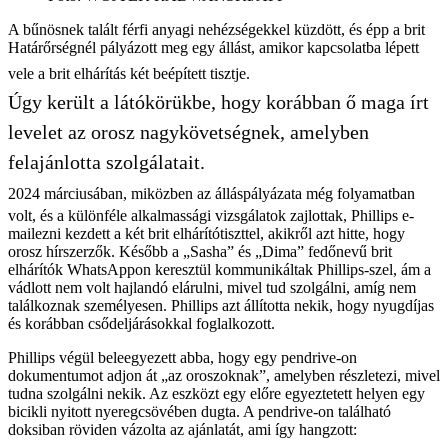
A bűnösnek talált férfi anyagi nehézségekkel küzdött, és épp a brit
Határőrségnél pályázott meg egy állást, amikor kapcsolatba lépett
vele a brit elhárítás két beépített tisztje.
Úgy került a látókörükbe, hogy korábban ő maga írt
levelet az orosz nagykövetségnek, amelyben
felajánlotta szolgálatait.
2024 márciusában, miközben az álláspályázata még folyamatban
volt, és a különféle alkalmassági vizsgálatok zajlottak, Phillips e-
mailezni kezdett a két brit elhárítótiszttel, akikről azt hitte, hogy
orosz hírszerzők. Később a „Sasha” és „Dima” fedőnevű brit
elhárítók WhatsAppon keresztül kommunikáltak Phillips-szel, ám a
vádlott nem volt hajlandó elárulni, mivel tud szolgálni, amíg nem
találkoznak személyesen. Phillips azt állította nekik, hogy nyugdíjas
és korábban csődeljárásokkal foglalkozott.
Phillips végül beleegyezett abba, hogy egy pendrive-on
dokumentumot adjon át „az oroszoknak”, amelyben részletezi, mivel
tudna szolgálni nekik. Az eszközt egy előre egyeztetett helyen egy
bicikli nyitott nyeregcsövében dugta. A pendrive-on található
doksiban röviden vázolta az ajánlatát, ami így hangzott: