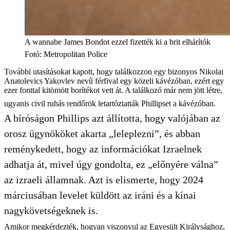
A wannabe James Bondot ezzel fizették ki a brit elhárítók
Fotó
:
Metropolitan Police
További utasításokat kapott, hogy találkozzon egy bizonyos Nikolai
Anatolevics Yakovlev nevű férfival egy közeli kávézóban, ezért egy
ezer fonttal kitömött borítékot vett át. A találkozó már nem jött létre,
ugyanis civil ruhás rendőrök letartóztatták Phillipset a kávézóban.
A bíróságon Phillips azt állította, hogy valójában az
orosz ügynököket akarta „leleplezni”, és abban
reménykedett, hogy az információkat Izraelnek
adhatja át, mivel úgy gondolta, ez „előnyére válna”
az izraeli államnak. Azt is elismerte, hogy 2024
márciusában levelet küldött az iráni és a kínai
nagykövetségeknek is.
Amikor megkérdezték, hogyan viszonyul az Egyesült Királysághoz,