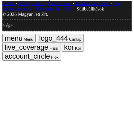
GYIK
Hibát jelentek
Impresszum
Javítások kezelése
Jogi
dokumentumok
Médiaajánlat
RSS
Sütibeállítások
©
2026
Magyar Jeti Zrt.
Vége
Menü
Címlap
Friss
Kör
Fiók