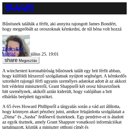
Bűnösnek találták a férfit, aki annyira rajongott James Bondért,
hogy megpróbált az oroszoknak kémkedni, de túl béna volt hozzá
Takács Lili
külföld
2025. július 25. 19:01
Megosztás
A winchesteri koronabíróság bűnösnek talált egy brit férfit abban,
hogy külföldi hírszerző szolgálatnak nyújtott segítséget. A kémkedős
sztorikért rajongó férfi ugyanis személyes adatokat adott át az akkori
brit védelmi miniszterről, Grant Shappsről két orosz hírszerzőnek
hitt személynek, akikről aztán kiderült, hogy valójában a brit
elhárítás beépített ügynökei.
A 65 éves Howard Phillipsről a tárgyalás során a vád azt állította,
hogy könnyen akart pénzhez jutni, amikor felajánlotta szolgálatait a
„Dima” és „Sasha” fedőnevű tiszteknek. Egy pendrive-ot is átadott
az egyik tisztnek, amely Grant Shappsre vonatkozó információkat
tartalmazott, köztük a miniszter otthoni címét és