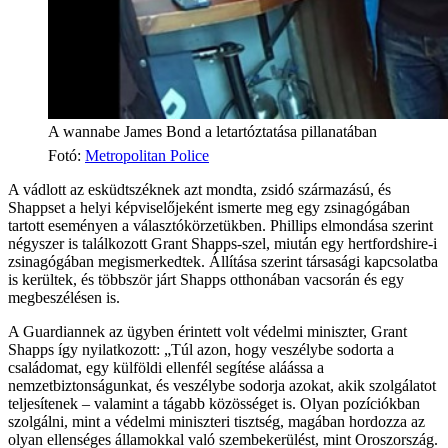
A wannabe James Bond a letartóztatása pillanatában
Fotó
:
Metropolitan Police
A vádlott az esküdtszéknek azt mondta, zsidó származású, és
Shappset a helyi képviselőjeként ismerte meg egy zsinagógában
tartott eseményen a választókörzetükben. Phillips elmondása szerint
négyszer is találkozott Grant Shapps-szel, miután egy hertfordshire-i
zsinagógában megismerkedtek. Állítása szerint társasági kapcsolatba
is kerültek, és többször járt Shapps otthonában vacsorán és egy
megbeszélésen is.
A Guardiannek az ügyben érintett volt védelmi miniszter, Grant
Shapps így nyilatkozott: „Túl azon, hogy veszélybe sodorta a
családomat, egy külföldi ellenfél segítése aláássa a
nemzetbiztonságunkat, és veszélybe sodorja azokat, akik szolgálatot
teljesítenek – valamint a tágabb közösséget is. Olyan pozíciókban
szolgálni, mint a védelmi miniszteri tisztség, magában hordozza az
olyan ellenséges államokkal való szembekerülést, mint Oroszország.