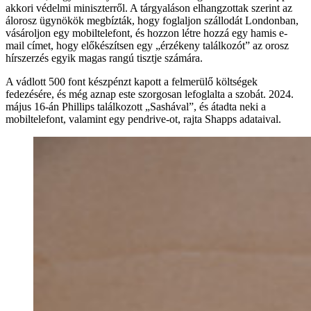
akkori védelmi miniszterről. A tárgyaláson elhangzottak szerint az
álorosz ügynökök megbízták, hogy foglaljon szállodát Londonban,
vásároljon egy mobiltelefont, és hozzon létre hozzá egy hamis e-
mail címet, hogy előkészítsen egy „érzékeny találkozót” az orosz
hírszerzés egyik magas rangú tisztje számára.
A vádlott 500 font készpénzt kapott a felmerülő költségek
fedezésére, és még aznap este szorgosan lefoglalta a szobát. 2024.
május 16-án Phillips találkozott „Sashával”, és átadta neki a
mobiltelefont, valamint egy pendrive-ot, rajta Shapps adataival.