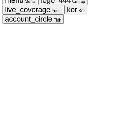
Menü
Címlap
Friss
Kör
Fiók