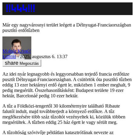
Már egy nagyvárosnyi terület leégett a Délnyugat-Franciaországban
pusztító erdőtűzben
Molnár Kristóf
külföld
2025. augusztus 6. 13:37
Megosztás
Az idei nyár legnagyobb és leggyorsabban terjedő francia erdőtüze
pusztít Délnyugat-Franciaországban. A csütörtök óta pusztító tűzben
eddig 13 ezer hektárnyi erdő égett le, miközben 1 ember meghalt, 9
pedig megsérült. Összehasonlításként: Budapest területe 19 ezer
hektár, Barcelonáé pedig 10 ezer hektár.
A tűz a Földközi-tengertől 30 kilométernyire található Ribaute
falutól indult, majd továbbterjedt a környező erdőkre. A tűz
megfékezésére több száz tűzoltót vezényeltek ki, közülük többen
megsérültek. A tűzben eddig 25 ház égett le vagy sérült meg.
A tűzoltóság szóvivője példátlan katasztrófának nevezte az