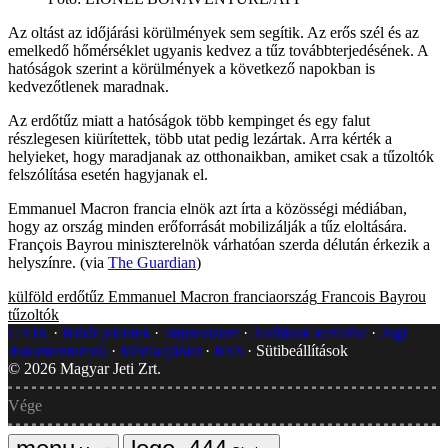
Az oltást az időjárási körülmények sem segítik. Az erős szél és az
emelkedő hőmérséklet ugyanis kedvez a tűz továbbterjedésének. A
hatóságok szerint a körülmények a következő napokban is
kedvezőtlenek maradnak.
Az erdőtűz miatt a hatóságok több kempinget és egy falut
részlegesen kiürítettek, több utat pedig lezártak. Arra kérték a
helyieket, hogy maradjanak az otthonaikban, amiket csak a tűzoltók
felszólítása esetén hagyjanak el.
Emmanuel Macron francia elnök azt írta a közösségi médiában,
hogy az ország minden erőforrását mobilizálják a tűz eloltására.
François Bayrou miniszterelnök várhatóan szerda délután érkezik a
helyszínre. (via
The Guardian
)
külföld
erdőtűz
Emmanuel Macron
franciaország
Francois Bayrou
tűzoltók
GYIK
Hibát jelentek
Impresszum
Javítások kezelése
Jogi
dokumentumok
Médiaajánlat
RSS
Sütibeállítások
©
2026
Magyar Jeti Zrt.
Vége