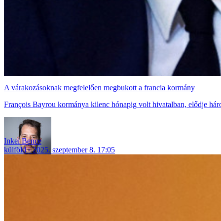
A várakozásoknak megfelelően megbukott a francia kormány
François Bayrou kormánya kilenc hónapig volt hivatalban, elődje háro
Inkei Bence
külföld
2025. szeptember 8. 17:05