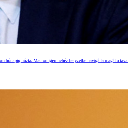
m hónapig húzta. Macron igen nehéz helyzetbe navigálta magát a tavaly