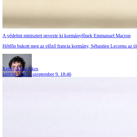
A védelmi minisztert nevezte ki kormányfőnek Emmanuel Macron
Hétfőn bukott meg az előző francia kormány, Sébastien Lecornu az új
Keller-Alánt Ákos
külföld
2025. szeptember 9. 18:46