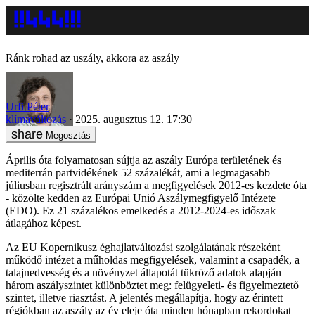
Ránk rohad az uszály, akkora az aszály
Urfi Péter
klímaváltozás
2025. augusztus 12. 17:30
Megosztás
Április óta folyamatosan sújtja az aszály Európa területének és
mediterrán partvidékének 52 százalékát, ami a legmagasabb
júliusban regisztrált arányszám a megfigyelések 2012-es kezdete óta
- közölte kedden az Európai Unió Aszálymegfigyelő Intézete
(EDO). Ez 21 százalékos emelkedés a 2012-2024-es időszak
átlagához képest.
Az EU Kopernikusz éghajlatváltozási szolgálatának részeként
működő intézet a műholdas megfigyelések, valamint a csapadék, a
talajnedvesség és a növényzet állapotát tükröző adatok alapján
három aszályszintet különböztet meg: felügyeleti- és figyelmeztető
szintet, illetve riasztást. A jelentés megállapítja, hogy az érintett
régiókban az aszály az év eleje óta minden hónapban rekordokat