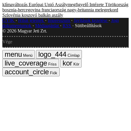
klímaváltozás
Európai Unió Aszálymegfigyelő Intézete
Törökország
bosznia-hercegovina
franciaország
nagy-britannia
melegrekord
Szlovénia
koszovó
balkán
aszály
GYIK
Hibát jelentek
Impresszum
Javítások kezelése
Jogi
dokumentumok
Médiaajánlat
RSS
Sütibeállítások
©
2026
Magyar Jeti Zrt.
Vége
Menü
Címlap
Friss
Kör
Fiók