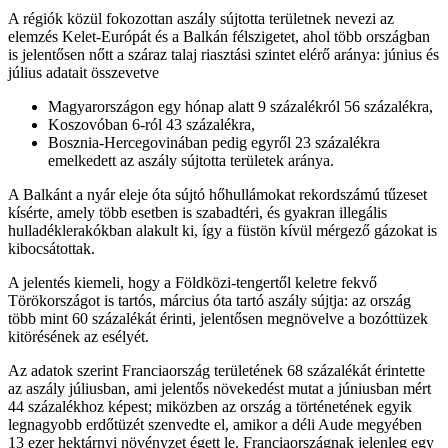
A régiók közül fokozottan aszály sújtotta területnek nevezi az
elemzés Kelet-Európát és a Balkán félszigetet, ahol több országban
is jelentősen nőtt a száraz talaj riasztási szintet elérő aránya: június és
július adatait összevetve
Magyarországon egy hónap alatt 9 százalékról 56 százalékra,
Koszovóban 6-ról 43 százalékra,
Bosznia-Hercegovinában pedig egyről 23 százalékra
emelkedett az aszály sújtotta területek aránya.
A Balkánt a nyár eleje óta sújtó hőhullámokat rekordszámú tűzeset
kísérte, amely több esetben is szabadtéri, és gyakran illegális
hulladéklerakókban alakult ki, így a füstön kívül mérgező gázokat is
kibocsátottak.
A jelentés kiemeli, hogy a Földközi-tengertől keletre fekvő
Törökországot is tartós, március óta tartó aszály sújtja: az ország
több mint 60 százalékát érinti, jelentősen megnövelve a bozóttüzek
kitörésének az esélyét.
Az adatok szerint Franciaország területének 68 százalékát érintette
az aszály júliusban, ami jelentős növekedést mutat a júniusban mért
44 százalékhoz képest; miközben az ország a történetének egyik
legnagyobb erdőtüzét szenvedte el, amikor a déli Aude megyében
13 ezer hektárnyi növényzet égett le. Franciaországnak jelenleg egy