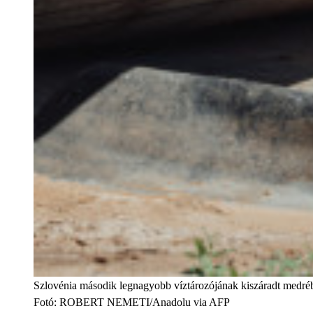
Szlovénia második legnagyobb víztározójának kiszáradt medrében
Fotó
:
ROBERT NEMETI/Anadolu via AFP