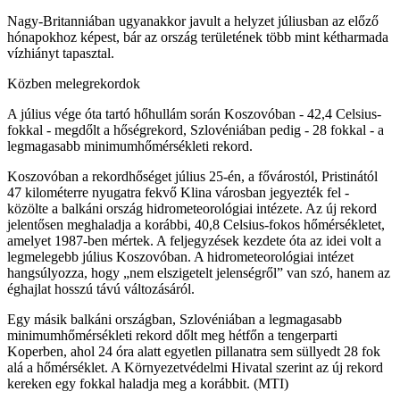
Nagy-Britanniában ugyanakkor javult a helyzet júliusban az előző
hónapokhoz képest, bár az ország területének több mint kétharmada
vízhiányt tapasztal.
Közben melegrekordok
A július vége óta tartó hőhullám során Koszovóban - 42,4 Celsius-
fokkal - megdőlt a hőségrekord, Szlovéniában pedig - 28 fokkal - a
legmagasabb minimumhőmérsékleti rekord.
Koszovóban a rekordhőséget július 25-én, a fővárostól, Pristinától
47 kilométerre nyugatra fekvő Klina városban jegyezték fel -
közölte a balkáni ország hidrometeorológiai intézete. Az új rekord
jelentősen meghaladja a korábbi, 40,8 Celsius-fokos hőmérsékletet,
amelyet 1987-ben mértek. A feljegyzések kezdete óta az idei volt a
legmelegebb július Koszovóban. A hidrometeorológiai intézet
hangsúlyozza, hogy „nem elszigetelt jelenségről” van szó, hanem az
éghajlat hosszú távú változásáról.
Egy másik balkáni országban, Szlovéniában a legmagasabb
minimumhőmérsékleti rekord dőlt meg hétfőn a tengerparti
Koperben, ahol 24 óra alatt egyetlen pillanatra sem süllyedt 28 fok
alá a hőmérséklet. A Környezetvédelmi Hivatal szerint az új rekord
kereken egy fokkal haladja meg a korábbit. (MTI)