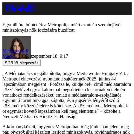
Egymillióra büntették a Metropolt, amiért az utcán szembejövő
miniszoknyás nők fotózására buzdított
Mészáros Juli
Média
2025. szeptember 18. 9:17
Megosztás
„A Médiatanács megállapította, hogy a Mediaworks Hungary Zrt. a
Metropol elnevezésű nyomtatott sajtótermék 2025. június 4-i
lapszámában megjelent »Fotózza le, küldje be!« című médiatartalom
közzétételével egy alkalommal megsértette a kiskorúak védelmére
vonatkozó rendelkezéseket, emiatt a médiatartalom-szolgáltatót
egymillió forint bírsággal sújtotta, és a jogsértés tényéről szóló
közlemény közzétételére is kötelezte. A közleményt a Metropolnak
öt egymást követő lapszámban kell megjelentetnie” – közölte a
Nemzeti Média- és Hírközlési Hatóság.
A kormányközeli, ingyenes Metropolban még júniusban jelent meg
pár,
olvasók
által készített lesifotó miniszoknyás, rövidnadrágos nők