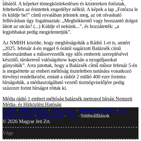
lábáról. A képeket tömegközlekedésen és köztereken fotóztak,
feltehetően az érintettek engedélye nélkül. A képek a lap „Fotózza le
és küldje be!” című rovatában jelentek meg, az ott olvasható
felhívásban úgy fogalmaztak: „Meghökkentő vagy bosszantó dolgot
látott az utcán? (...) Küldje el nekünk...”, és hozzátették: „a
legjobbakat pedig megjelentetjük”.
Az NMHH közölte, hogy megbírságolták a Rádió 1-et is, amiért
„2025. február 4-én reggel 6 órától sugárzott Balázsék című
műsorszámban a műsorvezetők egy idős emberek szereplésével
készülő, társkereső valóságshow kapcsán a nyugdíjasokat
gúnyolták”. Arra jutottak, hogy a Balázsék című műsor február 5-én
is megsértette az emberi méltóság tiszteletben tartására vonatkozó
törvényi rendelkezést, emiatt a rádiót 2 millió 400 ezer forintra
bírságolták, a médiaszolgáltató vezető tisztségviselőjére pedig
százezer forint bírságot róttak ki.
Média
rádió 1
emberi méltóság
balázsék
metropol
bírság
Nemzeti
Média- és Hírközlési Hatóság
GYIK
Hibát jelentek
Impresszum
Javítások kezelése
Jogi
dokumentumok
Médiaajánlat
RSS
Sütibeállítások
©
2026
Magyar Jeti Zrt.
Vége