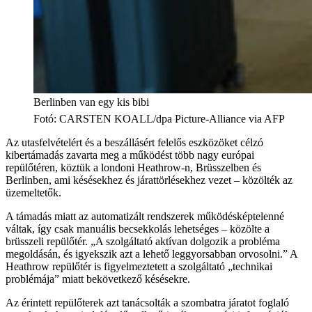
Berlinben van egy kis bibi
Fotó
:
CARSTEN KOALL/dpa Picture-Alliance via AFP
Az utasfelvételért és a beszállásért felelős eszközöket célzó
kibertámadás zavarta meg a működést több nagy európai
repülőtéren, köztük a londoni Heathrow-n, Brüsszelben és
Berlinben, ami késésekhez és járattörlésekhez vezet – közölték az
üzemeltetők.
A támadás miatt az automatizált rendszerek működésképtelenné
váltak, így csak manuális becsekkolás lehetséges – közölte a
brüsszeli repülőtér. „A szolgáltató aktívan dolgozik a probléma
megoldásán, és igyekszik azt a lehető leggyorsabban orvosolni.” A
Heathrow repülőtér is figyelmeztetett a szolgáltató „technikai
problémája” miatt bekövetkező késésekre.
Az érintett repülőterek azt tanácsolták a szombatra járatot foglaló