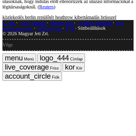
utasoknak, hogy indulás előtt ellenőrizzék az utazási információkat a
légitársaságoknál. (
Reuters
)
közlekedés
berlin
repülőtér
heathrow
kibertámadás
brüsszel
GYIK
Hibát jelentek
Impresszum
Javítások kezelése
Jogi
dokumentumok
Médiaajánlat
RSS
Sütibeállítások
©
2026
Magyar Jeti Zrt.
Vége
Menü
Címlap
Friss
Kör
Fiók