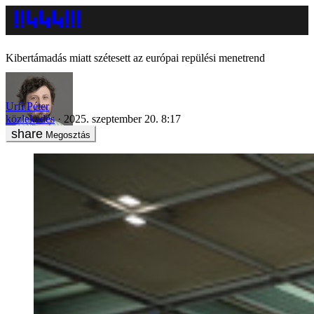
Kibertámadás miatt szétesett az európai repülési menetrend
Urfi Péter
közlekedés
2025. szeptember 20. 8:17
Megosztás