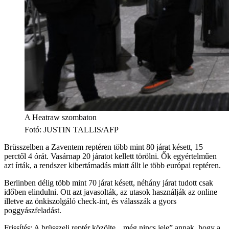
A Heatraw szombaton
Fotó
:
JUSTIN TALLIS/AFP
Brüsszelben a Zaventem reptéren több mint 80 járat késett, 15
perctől 4 órát. Vasárnap 20 járatot kellett törölni. Ők egyértelműen
azt írták, a rendszer kibertámadás miatt állt le több európai reptéren.
Berlinben délig több mint 70 járat késett, néhány járat tudott csak
időben elindulni. Ott azt javasolták, az utasok használják az online
illetve az önkiszolgáló check-int, és válasszák a gyors
poggyászfeladást.
Frissítés: A brüsszeli reptér közölte, „még nincs jele” annak, hogy a