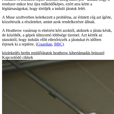
rendszer mikor lesz újra működőképes, ezért arra kérte a
légitársaságokat, hogy töröljék a induló járatok felét.
A Muse szoftverben keletkezett a probléma, az érintett cég azt ígérte,
közzéteszik a részleteket, amint azok rendelkezésre állnak.
A Heathrow vasárnap is elnézést kért azoktól, akiknek a járata késik,
de közölték, a gépek túlnyomó többsége üzemel. Azt kérték az
utasoktól, hogy indulás előtt ellenőrizzék a járatukat és időben
érjenek ki a reptérre. (
Guardian
,
BBC
)
közlekedés
berlin
repülőjáratok
heathrow
kibertámadás
brüsszel
Kapcsolódó cikkek