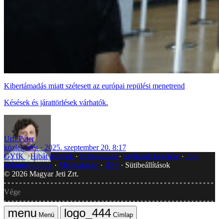
Kibertámadás miatt szétesett az európai repülési menetrend
Késések és járattörlések várhatók.
Urfi Péter
közlekedés
2025. szeptember 20. 8:17
GYIK
Hibát jelentek
Impresszum
Javítások kezelése
Jogi
dokumentumok
Médiaajánlat
RSS
Sütibeállítások
©
2026
Magyar Jeti Zrt.
Vége
Menü
Címlap