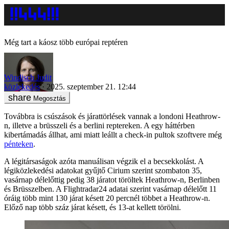
Még tart a káosz több európai reptéren
Windisch Judit
közlekedés
2025. szeptember 21. 12:44
Megosztás
Továbbra is csúszások és járattörlések vannak a londoni Heathrow-
n, illetve a brüsszeli és a berlini reptereken. A egy háttérben
kibertámadás állhat, ami miatt leállt a check-in pultok szoftvere még
pénteken
.
A légitársaságok azóta manuálisan végzik el a becsekkolást. A
légiközlekedési adatokat gyűjtő Cirium szerint szombaton 35,
vasárnap délelőttig pedig 38 járatot töröltek Heathrow-n, Berlinben
és Brüsszelben. A Flightradar24 adatai szerint vasárnap délelőtt 11
óráig több mint 130 járat késett 20 percnél többet a Heathrow-n.
Előző nap több száz járat késett, és 13-at kellett törölni.