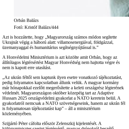
Orbán Balázs
Fotó
:
Kristóf Balázs/444
Azt is hozzátette, hogy „Magyarország számos módon segítette
Ukrajnát végig a háború alatt: villamosenergiával, földgázzal,
üzemanyaggal és humanitárius segítségnyújtással is.”
A Honvédelmi Minisztérium is azt közölte amit Orbán, hogy az
állítólagos légtérsértést Magyar Honvédség nem hajtotta végre és
nem is kapott erre utasítást.
„Az ukrán féltől sem kaptunk ilyen esetre vonatkozó tájékoztatást,
pedig folyamatos kapcsolatban állunk velük. A magyar kormány
már hónapokkal ezelőtt megerősítette a keleti országrész légterének
védelmét. Magyarországon október közepéig tart az Adaptive
Hussars 2025 országvédelmi gyakorlat a NATO keretein belül. A
gyakorlatról nemcsak a NATO szövetségeseink, hanem az ukrán fél
is folyamatosan tájékoztatást kap” – áll a minisztérium
közleményében.
Szijjártó Péter cáfolta először Zelenszkij kijelentését. A
külügyminiszter szerint légtérsértő, magyar drónokról beszélő