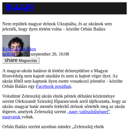
Nem repültek magyar drónok Ukrajnába, és az ukránok sem
jelezték, hogy ilyen történt volna – közölte Orbán Balázs
Keller-Alánt Ákos
belföld
2025. szeptember 26. 16:08
Megosztás
A magyar-ukrán határon át történt drónrepülésre a Magyar
Honvédség nem kapott utasítást és nem is hajtott végre ilyet. Az
ukrán féltől sem kaptunk ilyen esetre vonatkozó jelentést – közölte
Orbán Balázs egy
Facebook posztban
.
Volodimir Zelenszkij ukrán elnök péntek délutáni közleménye
szerint Olekszandr Szirszkij főparancsnok arról tájékoztatta, hogy az
ukrán–magyar határ mentén felderítő drónok sértették meg az ukrán
légteret, amelyek Zelenszkij szerint
„nagy valószínűséggel”
magyarok
voltak.
Orbán Balázs szerint azonban mindez „Zelenszkij elnök