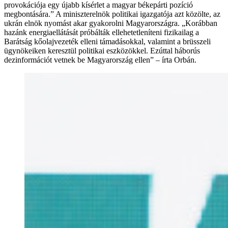
provokációja egy újabb kísérlet a magyar békepárti pozíció
megbontására.” A miniszterelnök politikai igazgatója azt közölte, az
ukrán elnök nyomást akar gyakorolni Magyarországra. „Korábban
hazánk energiaellátását próbálták ellehetetleníteni fizikailag a
Barátság kőolajvezeték elleni támadásokkal, valamint a brüsszeli
ügynökeiken keresztül politikai eszközökkel. Ezúttal háborús
dezinformációt vetnek be Magyarország ellen” – írta Orbán.