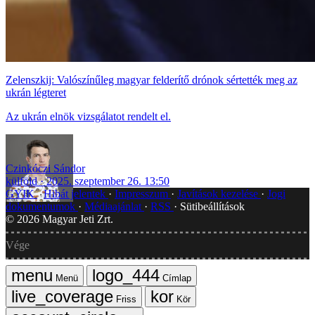
Zelenszkij: Valószínűleg magyar felderítő drónok sértették meg az
ukrán légteret
Az ukrán elnök vizsgálatot rendelt el.
Czinkóczi Sándor
külföld
2025. szeptember 26. 13:50
GYIK
Hibát jelentek
Impresszum
Javítások kezelése
Jogi
dokumentumok
Médiaajánlat
RSS
Sütibeállítások
©
2026
Magyar Jeti Zrt.
Vége
Menü
Címlap
Friss
Kör