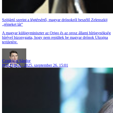
Szijjártó szerint a légtérsértő, magyar drónokról beszélő Zelenszkij
„rémeket lát”
A magyar külügyminiszter az Origo és az orosz állami hírügynökség
hírével bizonygatta, hogy nem repültek be magyar drónok Ukrajna
területére.
Czinkóczi Sándor
POLITIKA
2025. szeptember 26. 15:01