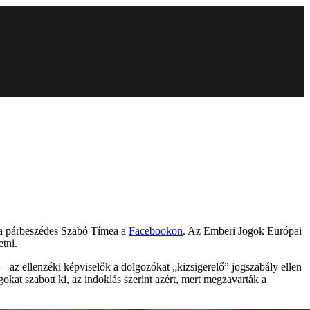
be a párbeszédes Szabó Tímea a
Facebookon
. Az Emberi Jogok Európai
etni.
az ellenzéki képviselők a dolgozókat „kizsigerelő” jogszabály ellen
at szabott ki, az indoklás szerint azért, mert megzavarták a