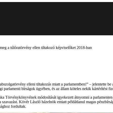
meg a túlóratörvény ellen tiltakozó képviselőket 2018-ban
rabszolgatörvény elleni tiltakozás miatt a parlamentben!” – jelentette 
i parlamenti bírságok ügyében, és az állam köteles nekik kártérítést fiz
ka Törvénykönyvének módosítását igyekezett átnyomni a parlamenten – 
szavazást. Kövér László házelnök emiatt példátlanul magas pénzbírságok
sághoz fordultak.