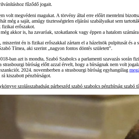
lvánításhoz fűződő jogait.
em volt megvédeni magukat. A törvény által erre előírt mentelmi bizottsá
 még a saját, amúgy tisztességtelen eljárási szabályaikat sem tartották
fizikai erőszakot.
k, még akkor is, ha zavaróak, szokatlanok vagy éppen a hatalom számára
iszerint én is fizikai erőszakkal zártam el a házelnök pulpitusát és a
Szabó Tímea, aki szerint „nagyon fontos döntés született”.
2018-ban azt is mondta, Szabó Szabolcs a parlamenti szavazás során fi
 a strasbourgi bíróság előtt azzal érvelt, hogy a bírságnak nem volt jogal
tt szankciót. 2024. novemberben a strasbourgi bíróság egyhangúlag
megá
a rá kiszabott pénzbírságot.
nykönyve
szolásszabadság
párbeszéd
szabó szabolcs
pénzbírság
szabó t