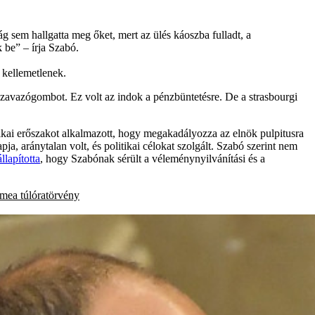
g sem hallgatta meg őket, mert az ülés káoszba fulladt, a
 be” – írja Szabó.
 kellemetlenek.
 szavazógombot. Ez volt az indok a pénzbüntetésre. De a strasbourgi
zikai erőszakot alkalmazott, hogy megakadályozza az elnök pulpitusra
apja, aránytalan volt, és politikai célokat szolgált. Szabó szerint nem
llapította
, hogy Szabónak sérült a véleménynyilvánítási és a
ímea
túlóratörvény