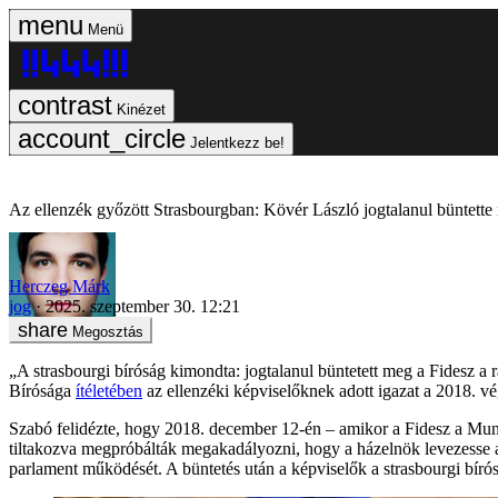
Menü
Kinézet
Jelentkezz be!
Az ellenzék győzött Strasbourgban: Kövér László jogtalanul büntette 
Herczeg Márk
jog
2025. szeptember 30. 12:21
Megosztás
„A strasbourgi bíróság kimondta: jogtalanul büntetett meg a Fidesz a 
Bírósága
ítéletében
az ellenzéki képviselőknek adott igazat a 2018. vég
Szabó felidézte, hogy 2018. december 12-én – amikor a Fidesz a Mun
tiltakozva megpróbálták megakadályozni, hogy a házelnök levezesse a 
parlament működését. A büntetés után a képviselők a strasbourgi bíró