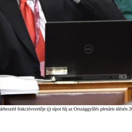
árbeszéd frakcióvezetője (j) sípot fúj az Országgyűlés plenáris ülésén