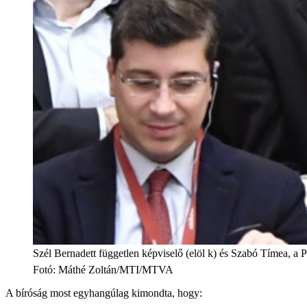
Szél Bernadett független képviselő (elöl k) és Szabó Tímea, a P
Fotó
:
Máthé Zoltán/MTI/MTVA
A bíróság most egyhangúlag kimondta, hogy: