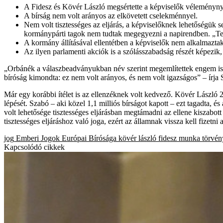
A Fidesz és Kövér László megsértette a képviselők véleménynyi
A bírság nem volt arányos az elkövetett cselekménnyel.
Nem volt tisztességes az eljárás, a képviselőknek lehetőségük s
kormánypárti tagok nem tudtak megegyezni a napirendben. „Tehát
A kormány állításával ellentétben a képviselők nem alkalmaztak 
Az ilyen parlamenti akciók is a szólásszabadság részét képezi
„Orbánék a válaszbeadványukban név szerint megemlítettek engem is, m
bíróság kimondta: ez nem volt arányos, és nem volt igazságos” – írja 
Már egy korábbi ítélet is az ellenzéknek volt kedvező. Kövér László 
lépését. Szabó – aki közel 1,1 milliós bírságot kapott – ezt tagadta, és
volt lehetősége tisztességes eljárásban megtámadni az ellene kiszabo
tisztességes eljáráshoz való joga, ezért az államnak vissza kell fizetni 
jog
Emberi Jogok Európai Bírósága
kövér lászló
fidesz
munka törvé
Kapcsolódó cikkek