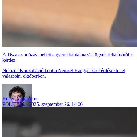
A Tisza az adózás mellett a gyerekbántalmazási ügyek feltárásáról is
kérdez
Nemzeti Konzultáció kontra Nemzet Hangja: 5-5 kérdésre lehet
válaszolni októberben.
Keller-Alánt Ákos
POLITIKA
2025. szeptember 26. 14:06