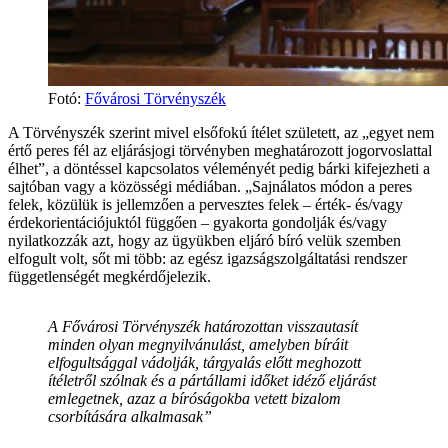
Fotó
:
Fővárosi Törvényszék
A Törvényszék szerint mivel elsőfokú ítélet született, az „egyet nem
értő peres fél az eljárásjogi törvényben meghatározott jogorvoslattal
élhet”, a döntéssel kapcsolatos véleményét pedig bárki kifejezheti a
sajtóban vagy a közösségi médiában. „Sajnálatos módon a peres
felek, közülük is jellemzően a pervesztes felek – érték- és/vagy
érdekorientációjuktól függően – gyakorta gondolják és/vagy
nyilatkozzák azt, hogy az ügyükben eljáró bíró velük szemben
elfogult volt, sőt mi több: az egész igazságszolgáltatási rendszer
függetlenségét megkérdőjelezik.
A Fővárosi Törvényszék határozottan visszautasít
minden olyan megnyilvánulást, amelyben bíráit
elfogultsággal vádolják, tárgyalás előtt meghozott
ítéletről szólnak és a pártállami időket idéző eljárást
emlegetnek, azaz a bíróságokba vetett bizalom
csorbítására alkalmasak”