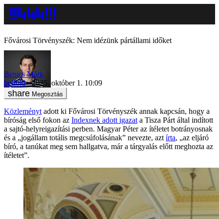
Fővárosi Törvényszék: Nem idézünk pártállami időket
Benics Márk
belföld
2025. október 1. 10:09
Megosztás
Közleményt
adott ki Fővárosi Törvényszék annak kapcsán, hogy a
bíróság első fokon az
Indexnek adott igazat
a Tisza Párt által indított
a sajtó-helyreigazítási perben. Magyar Péter az ítéletet botrányosnak
és a „jogállam totális megcsúfolásának” nevezte, azt
írta
, „az eljáró
bíró, a tanúkat meg sem hallgatva, már a tárgyalás előtt meghozta az
ítéletet”.