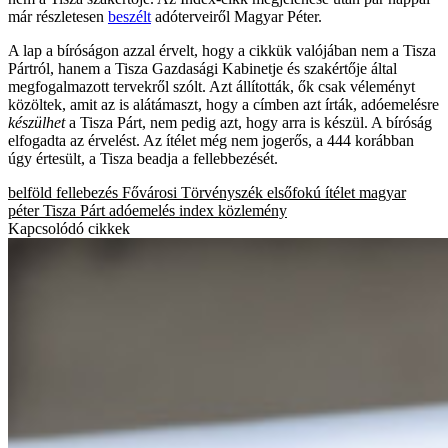
már részletesen
beszélt
adóterveiről Magyar Péter.
A lap a bíróságon azzal érvelt, hogy a cikkük valójában nem a Tisza
Pártról, hanem a Tisza Gazdasági Kabinetje és szakértője által
megfogalmazott tervekről szólt. Azt állították, ők csak véleményt
közöltek, amit az is alátámaszt, hogy a címben azt írták, adóemelésre
készülhet
a Tisza Párt, nem pedig azt, hogy arra is készül. A bíróság
elfogadta az érvelést. Az ítélet még nem jogerős, a 444 korábban
úgy értesült, a Tisza beadja a fellebbezését.
belföld
fellebezés
Fővárosi Törvényszék
elsőfokú ítélet
magyar
péter
Tisza Párt
adóemelés
index
közlemény
Kapcsolódó cikkek