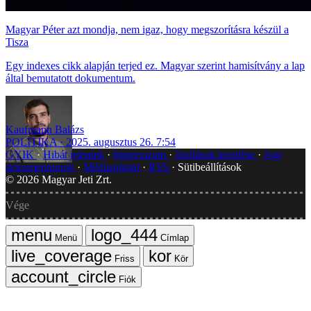
Magyar Péter azt mondja, nem igaz, hogy megszorításra készül a
Tisza
Egy indexes cikk alapján terjed ez. Magyar szerint hamisítvány a lap
által bemutatott dokumentum.
Kaufmann Balázs
POLITIKA
2025. augusztus 26. 7:54
GYIK
Hibát jelentek
Impresszum
Javítások kezelése
Jogi
dokumentumok
Médiaajánlat
RSS
Sütibeállítások
©
2026
Magyar Jeti Zrt.
Vége
Menü
Címlap
Friss
Kör
Fiók