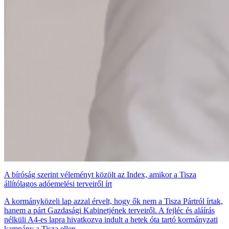
A bíróság szerint véleményt közölt az Index, amikor a Tisza
állítólagos adóemelési terveiről írt
A kormányközeli lap azzal érvelt, hogy ők nem a Tisza Pártról írtak,
hanem a párt Gazdasági Kabinetjének terveiről. A fejléc és aláírás
nélküli A4-es lapra hivatkozva indult a hetek óta tartó kormányzati
kampány a Tisza ellen.