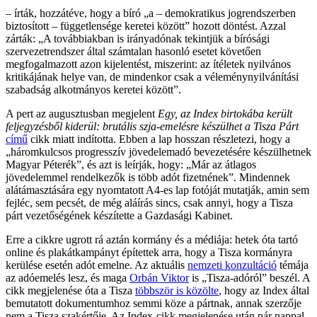
– írták, hozzátéve, hogy a bíró „a – demokratikus jogrendszerben
biztosított – függetlensége keretei között” hozott döntést. Azzal
zárták: „A továbbiakban is irányadónak tekintjük a bírósági
szervezetrendszer által számtalan hasonló esetet követően
megfogalmazott azon kijelentést, miszerint: az ítéletek nyilvános
kritikájának helye van, de mindenkor csak a véleménynyilvánítási
szabadság alkotmányos keretei között”.
A pert az augusztusban megjelent
Egy, az Index birtokába került
feljegyzésből kiderül: brutális szja-emelésre készülhet a Tisza Párt
című
cikk miatt indította. Ebben a lap hosszan részletezi, hogy a
„háromkulcsos progresszív jövedelemadó bevezetésére készülhetnek
Magyar Péterék”, és azt is leírják, hogy: „Már az átlagos
jövedelemmel rendelkezők is több adót fizetnének”. Mindennek
alátámasztására egy nyomtatott A4-es lap fotóját mutatják, amin sem
fejléc, sem pecsét, de még aláírás sincs, csak annyi, hogy a Tisza
párt vezetőségének készítette a Gazdasági Kabinet.
Erre a cikkre ugrott rá aztán kormány és a médiája: hetek óta tartó
online és plakátkampányt építettek arra, hogy a Tisza kormányra
kerülése esetén adót emelne. Az aktuális
nemzeti konzultáció
témája
az adóemelés lesz, és maga
Orbán Viktor
is „Tisza-adóról” beszél. A
cikk megjelenése óta a Tisza
többször is közölte
, hogy az Index által
bemutatott dokumentumhoz semmi köze a pártnak, annak szerzője
nem a Tisza szakértője. Az Index-cikk megjelenése után pár nappal