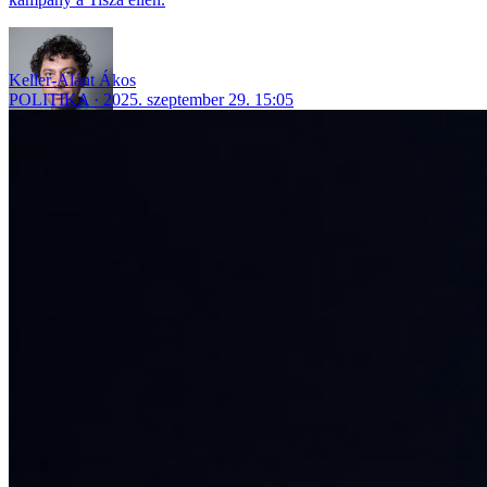
Keller-Alánt Ákos
POLITIKA
2025. szeptember 29. 15:05