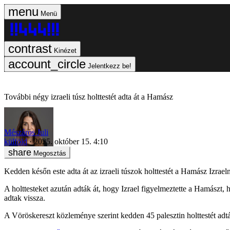
Menü
Kinézet
Jelentkezz be!
További négy izraeli túsz holttestét adta át a Hamász
Mészáros Juli
külföld
2025. október 15. 4:10
Megosztás
Kedden későn este adta át az izraeli túszok holttestét a Hamász Izraeln
A holttesteket azután adták át, hogy Izrael figyelmeztette a Hamászt,
adtak vissza.
A Vöröskereszt közleménye szerint kedden 45 palesztin holttestét adtá