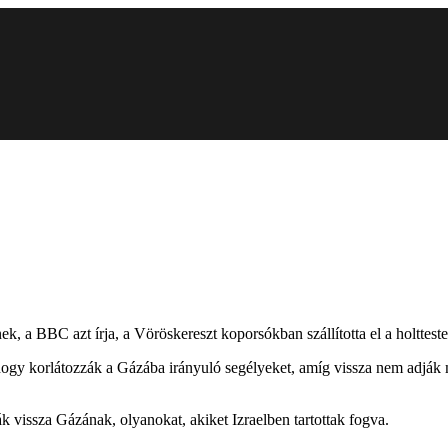
ek, a BBC azt írja, a Vöröskereszt koporsókban szállította el a holtteste
 hogy korlátozzák a Gázába irányuló segélyeket, amíg vissza nem adják 
k vissza Gázának, olyanokat, akiket Izraelben tartottak fogva.