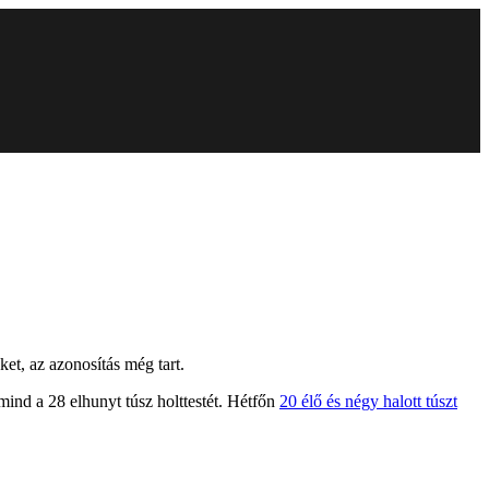
ket, az azonosítás még tart.
mind a 28 elhunyt túsz holttestét. Hétfőn
20 élő és négy halott túszt