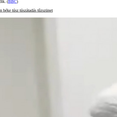
dik. (
BBC
)
in
béke
túsz
túszátadás
tűzszünet