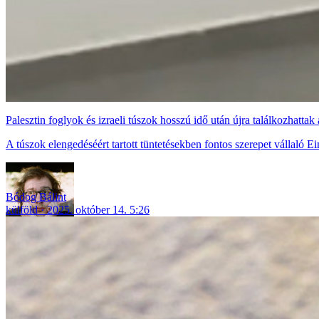
Palesztin foglyok és izraeli túszok hosszú idő után újra találkozhattak 
A túszok elengedéséért tartott tüntetésekben fontos szerepet vállaló Ei
Bódog Bálint
külföld
2025. október 14. 5:26