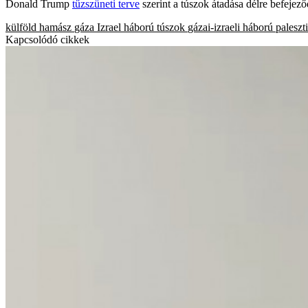
Donald Trump
tűzszüneti terve
szerint a túszok átadása délre befejező
külföld
hamász
gáza
Izrael
háború
túszok
gázai-izraeli háború
paleszt
Kapcsolódó cikkek