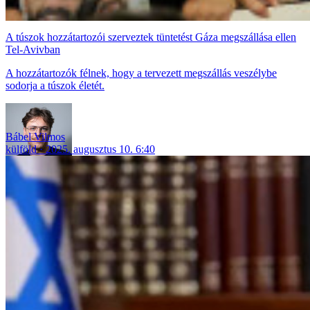
A túszok hozzátartozói szerveztek tüntetést Gáza megszállása ellen
Tel-Avivban
A hozzátartozók félnek, hogy a tervezett megszállás veszélybe
sodorja a túszok életét.
Bábel Vilmos
külföld
2025. augusztus 10. 6:40