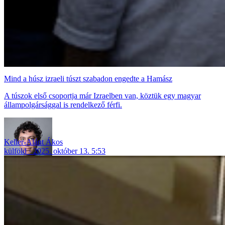
Mind a húsz izraeli túszt szabadon engedte a Hamász
A túszok első csoportja már Izraelben van, köztük egy magyar
állampolgársággal is rendelkező férfi.
Keller-Alánt Ákos
külföld
2025. október 13. 5:53