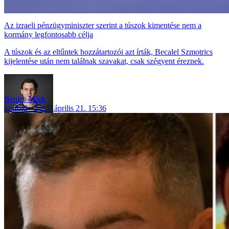
Az izraeli pénzügyminiszter szerint a túszok kimentése nem a
kormány legfontosabb célja
A túszok és az eltűntek hozzátartozói azt írták, Becalel Szmotrics
kijelentése után nem találnak szavakat, csak szégyent éreznek.
Benics Márk
külföld
2025. április 21. 15:36