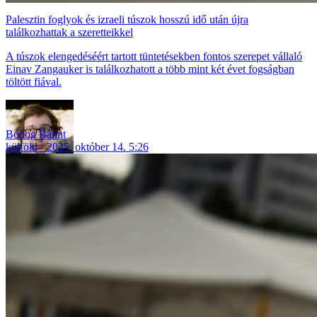
Palesztin foglyok és izraeli túszok hosszú idő után újra
találkozhattak a szeretteikkel
A túszok elengedéséért tartott tüntetésekben fontos szerepet vállaló
Einav Zangauker is találkozhatott a több mint két évet fogságban
töltött fiával.
Bódog Bálint
külföld
2025. október 14. 5:26