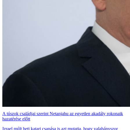
A túszok családjai szerint Netanjahu az egyetlen akadály rokonaik
hazatérése előtt
Izrael múlt heti katari csapása is azt mutatja, hogy valahányszor