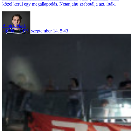
közel kerül egy megállapodás, Netanjahu szabotálja azt, írták.
Benics Márk
külföld
2025. szeptember 14. 5:43