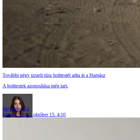
További négy izraeli túsz holttestét adta át a Hamász
A holttestek azonosítása még tart.
Mészáros Juli
külföld
2025. október 15. 4:10