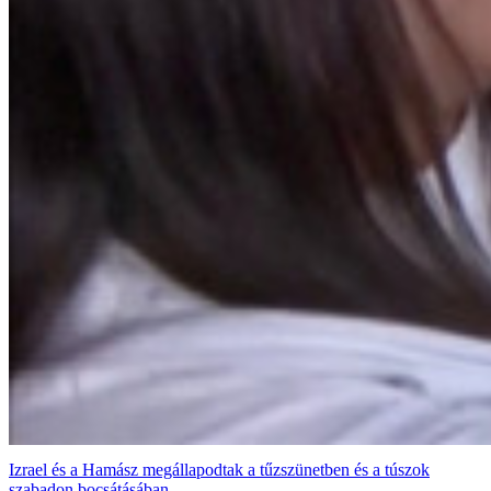
Izrael és a Hamász megállapodtak a tűzszünetben és a túszok
szabadon bocsátásában