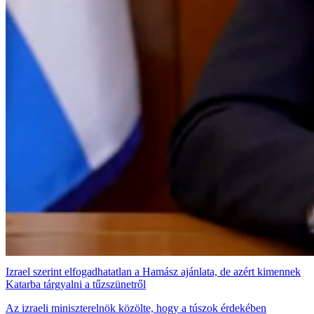
Izrael szerint elfogadhatatlan a Hamász ajánlata, de azért kimennek
Katarba tárgyalni a tűzszünetről
Az izraeli miniszterelnök közölte, hogy a túszok érdekében