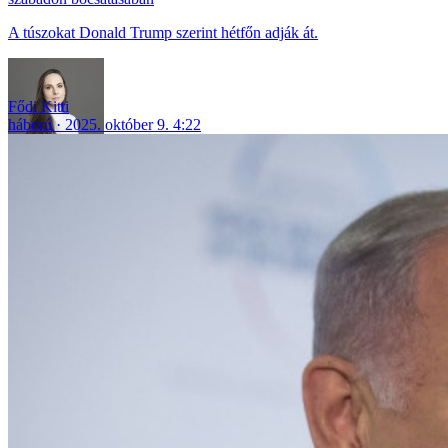
A túszokat Donald Trump szerint hétfőn adják át.
Fődi Kitti
háború
2025. október 9. 4:22