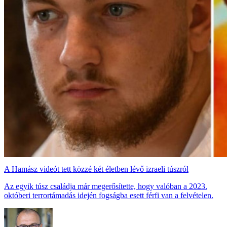
A Hamász videót tett közzé két életben lévő izraeli túszról
Az egyik túsz családja már megerősítette, hogy valóban a 2023.
októberi terrortámadás idején fogságba esett férfi van a felvételen.