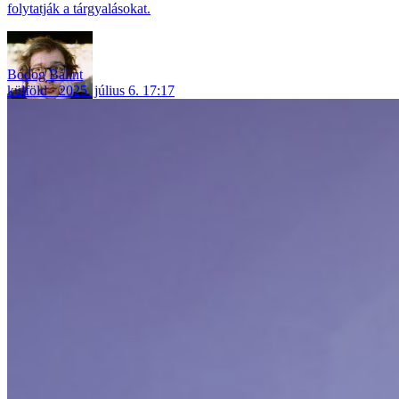
folytatják a tárgyalásokat.
Bódog Bálint
külföld
2025. július 6. 17:17