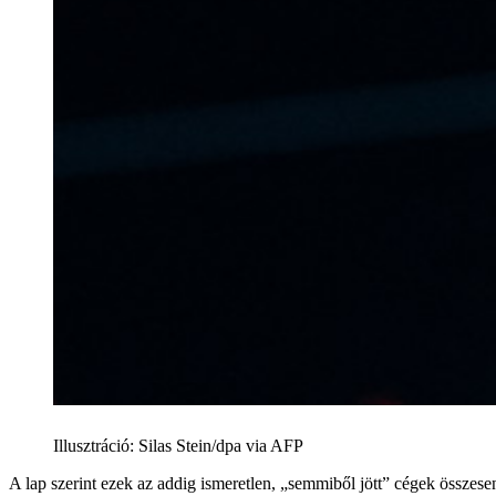
Illusztráció
:
Silas Stein/dpa via AFP
A lap szerint ezek az addig ismeretlen, „semmiből jött” cégek összese