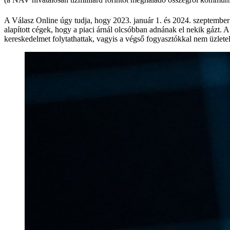
A Válasz Online úgy tudja, hogy 2023. január 1. és 2024. szeptember 
alapított cégek, hogy a piaci árnál olcsóbban adnának el nekik gázt. A 
kereskedelmet folytathattak, vagyis a végső fogyasztókkal nem üzlete