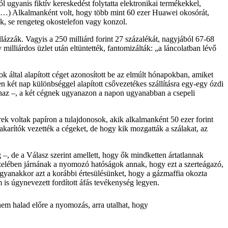
 ugyanis fiktív kereskedést folytatta elektronikai termékekkel,
 (…) Alkalmanként volt, hogy több mint 60 ezer Huawei okosórát,
ek, se rengeteg okostelefon vagy konzol.
llázzák. Vagyis a 250 milliárd forint 27 százalékát, nagyjából 67-68
 milliárdos üzlet után eltüntették, fantomizálták: „a láncolatban lévő
k által alapított céget azonosított be az elmúlt hónapokban, amiket
n két nap különbséggel alapított csővezetékes szállításra egy-egy ózdi
anaz –, a két cégnek ugyanazon a napon ugyanabban a csepeli
k voltak papíron a tulajdonosok, akik alkalmanként 50 ezer forint
karítók vezették a cégeket, de hogy kik mozgatták a szálakat, az
 –, de a Válasz szerint amellett, hogy ők mindketten ártatlannak
özelében járnának a nyomozó hatóságok annak, hogy ezt a szerteágazó,
k ugyanakkor azt a korábbi értesülésünket, hogy a gázmaffia okozta
m is úgynevezett fordított áfás tevékenység legyen.
 nem halad előre a nyomozás, arra utalhat, hogy