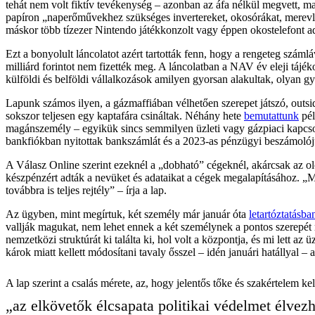
tehát nem volt fiktív tevékenység – azonban az áfa nélkül megvett, ma
papíron „naperőművekhez szükséges invertereket, okosórákat, merevl
máskor több tízezer Nintendo játékkonzolt vagy éppen okostelefont adt
Ezt a bonyolult láncolatot azért tartották fenn, hogy a rengeteg száml
milliárd forintot nem fizették meg. A láncolatban a NAV év eleji tájékoz
külföldi és belföldi vállalkozások amilyen gyorsan alakultak, olyan g
Lapunk számos ilyen, a gázmaffiában vélhetően szerepet játszó, outsid
sokszor teljesen egy kaptafára csináltak. Néhány hete
bemutattunk
pél
magánszemély – egyikük sincs semmilyen üzleti vagy gázpiaci kapcso
bankfiókban nyitottak bankszámlát és a 2023-as pénzügyi beszámolóju
A Válasz Online szerint ezeknél a „dobható” cégeknél, akárcsak az ol
készpénzért adták a nevüket és adataikat a cégek megalapításához. „M
továbbra is teljes rejtély” – írja a lap.
Az ügyben, mint megírtuk, két személy már január óta
letartóztatásba
vallják magukat, nem lehet ennek a két személynek a pontos szerepét
nemzetközi struktúrát ki találta ki, hol volt a központja, és mi lett 
károk miatt kellett módosítani tavaly ősszel – idén januári hatállyal 
A lap szerint a csalás mérete, az, hogy jelentős tőke és szakértelem k
„az elkövetők élcsapata politikai védelmet élvezh