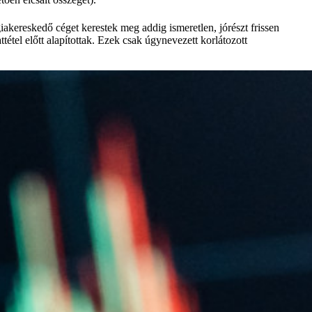
akereskedő céget kerestek meg addig ismeretlen, jórészt frissen
tétel előtt alapítottak. Ezek csak úgynevezett korlátozott