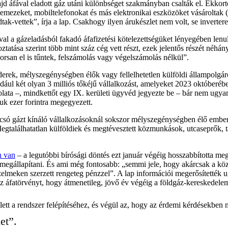
jd áfával eladott gáz utáni különbséget szakmányban csalták el. Ekkortól
emezeket, mobiltelefonokat és más elektronikai eszközöket vásároltak
ak-vettek”, írja a lap. Csakhogy ilyen árukészlet nem volt, se inverter
ával a gázeladásból fakadó áfafizetési kötelezettségüket lényegében lenu
tatása szerint több mint száz cég vett részt, ezek jelentős részét néhány
yorsan el is tűntek, felszámolás vagy végelszámolás nélkül”.
erek, mélyszegénységben élők vagy fellelhetetlen külföldi állampolgáro
dául két olyan 3 milliós tőkéjű vállalkozást, amelyeket 2023 októberébe
lata –, mindkettőt egy IX. kerületi ügyvéd jegyezte be – bár nem ugy
k ezer forintra megegyezett.
csó gázt kínáló vállalkozásoknál sokszor mélyszegénységben élő embere
egtalálhatatlan külföldiek és megtévesztett közmunkások, utcaseprők, ta
n van
– a legutóbbi bírósági döntés ezt január végéig hosszabbította meg
 megállapítani. És ami még fontosabb: „semmi jele, hogy akárcsak a k
az üzelmeken szerzett rengeteg pénzzel”. A lap információi megerősítetté
– az áfatörvényt, hogy átmenetileg, jövő év végéig a földgáz-kereskedele
ellett a rendszer felépítéséhez, és végül az, hogy az érdemi kérdésekben
et”.