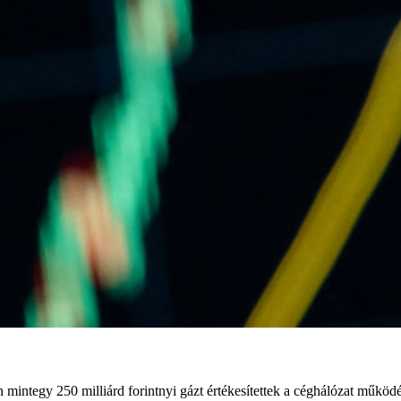
n mintegy 250 milliárd forintnyi gázt értékesítettek a céghálózat működ