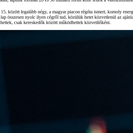
15. között legalább négy, a magyar piacon régóta ismert, komoly energi
lap összesen nyolc ilyen cégről tud, közülük hetet közvetlenül az ajánlat
lhettek, csak kereskedők között működhettek közvetítőként.