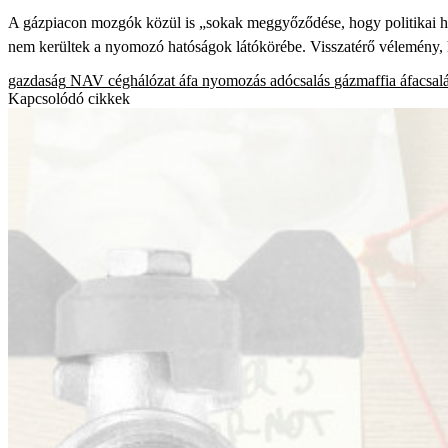
A gázpiacon mozgók közül is „sokak meggyőződése, hogy politikai hát
nem kerültek a nyomozó hatóságok látókörébe. Visszatérő vélemény,
gazdaság
NAV
céghálózat
áfa
nyomozás
adócsalás
gázmaffia
áfacsal
Kapcsolódó cikkek