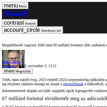
Menü
Kinézet
Jelentkezz be!
Megdöbbentő vagyont, több mint 60 milliárd forintnyi áfát csalhatott 
Haász János
gazdaság
2025. november 3. 13:11
Megosztás
Több, mint másfél évig, 2023 elejétől 2024 szeptemberéig működött a 
lap részletes cikkben mutatja be annak a
gázmaffiának
a működését, am
dokumentumok alapján azt írják: napjaink egyik legnagyobb csalássor
67 milliárd forinttal rövidítették meg az adócsaló
(a NAV hivatalosan tízmilliárd forintot meghaladó összegről kommunikál