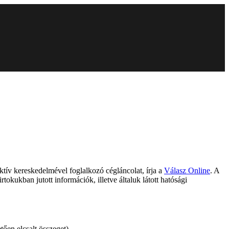
tív kereskedelmével foglalkozó cégláncolat, írja a
Válasz Online
. A
kukban jutott információk, illetve általuk látott hatósági
tően elcsalt összeget).