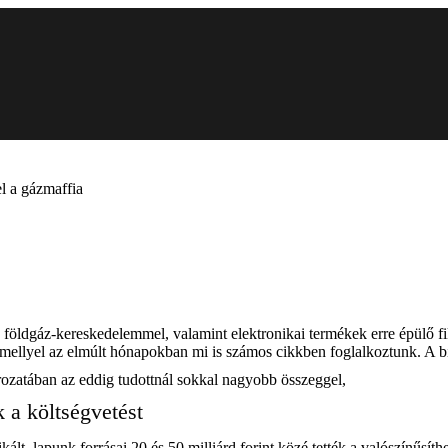
el a gázmaffia
földgáz-kereskedelemmel, valamint elektronikai termékek erre épülő fik
ellyel az elmúlt hónapokban mi is számos cikkben foglalkoztunk. A birto
ozatában az eddig tudottnál sokkal nagyobb összeggel,
k a költségvetést
t, lapunk forrásai 20 és 50 milliárd forint közé tették a valószínűsíthe