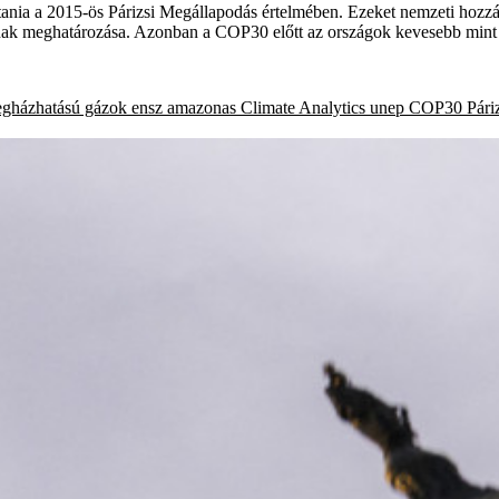
ania a 2015-ös Párizsi Megállapodás értelmében. Ezeket nemzeti hozzá
inak meghatározása. Azonban a COP30 előtt az országok kevesebb mint f
egházhatású gázok
ensz
amazonas
Climate Analytics
unep
COP30
Pári