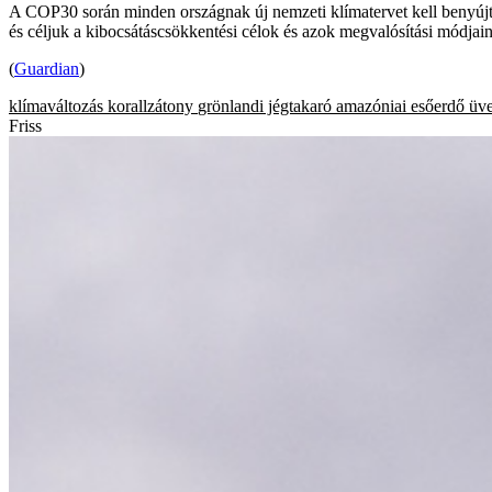
A COP30 során minden országnak új nemzeti klímatervet kell benyújt
és céljuk a kibocsátáscsökkentési célok és azok megvalósítási módja
(
Guardian
)
klímaváltozás
korallzátony
grönlandi jégtakaró
amazóniai esőerdő
üv
Friss