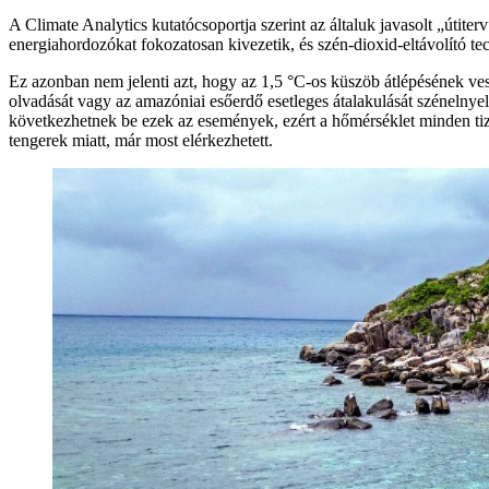
A Climate Analytics kutatócsoportja szerint az általuk javasolt „útite
energiahordozókat fokozatosan kivezetik, és szén-dioxid-eltávolító t
Ez azonban nem jelenti azt, hogy az 1,5 °C-os küszöb átlépésének vesz
olvadását vagy az amazóniai esőerdő esetleges átalakulását szénelny
következhetnek be ezek az események, ezért a hőmérséklet minden tiz
tengerek miatt, már most elérkezhetett.