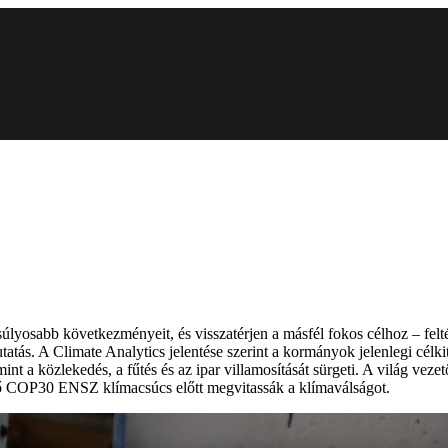
gsúlyosabb következményeit, és visszatérjen a másfél fokos célhoz – f
atás. A Climate Analytics jelentése szerint a kormányok jelenlegi célkit
t a közlekedés, a fűtés és az ipar villamosítását sürgeti. A világ veze
dő COP30 ENSZ klímacsúcs előtt megvitassák a klímaválságot.