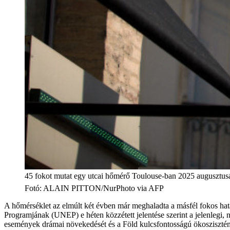
45 fokot mutat egy utcai hőmérő Toulouse-ban 2025 augusztus
Fotó
:
ALAIN PITTON/NurPhoto via AFP
A hőmérséklet az elmúlt két évben már meghaladta a másfél fokos hatá
Programjának (UNEP) e héten közzétett jelentése szerint a jelenlegi, 
események drámai növekedését és a Föld kulcsfontosságú ökosziszté