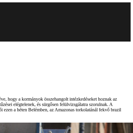
eltéve, hogy a kormányok összehangolt intézkedéseket hoznak az
űzései elégtelenek, és sürgősen felülvizsgálatra szorulnak. A
tői ezen a héten Belémben, az Amazonas torkolatánál fekvő brazil