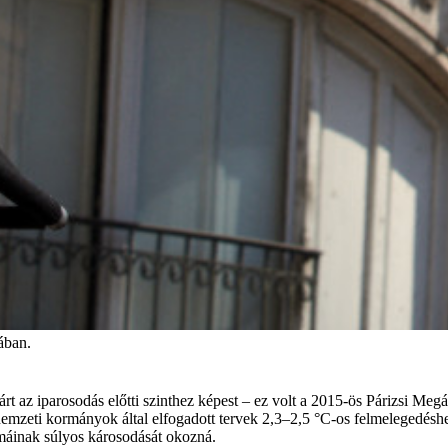
ában.
rt az iparosodás előtti szinthez képest – ez volt a 2015-ös Párizsi M
nemzeti kormányok által elfogadott tervek 2,3–2,5 °C-os felmelegedéshez
máinak súlyos károsodását okozná.