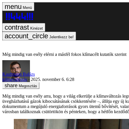
Menü
Kinézet
Jelentkezz be!
Még mindig van esély elérni a másfél fokos klímacélt kutatók szerint
Kaufmann Balázs
klímaváltozás
2025. november 6. 6:28
Megosztás
Még mindig van esély arra, hogy a világ elkerülje a klímaváltozás le
üvegházhatású gázok kibocsátásának csökkentésére –, állítja egy új kut
dokumentum a megújuló energiaforrások gyors ütemű bővítését, valamin
városban találkoznak csütörtökön és pénteken, hogy a hétfőn kezdő