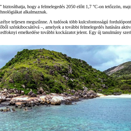
rv” biztosíthatja, hogy a felmelegedés 2050 előtt 1,7 °C-on tetőzzön, m
echnológiákat alkalmaznak.
élye teljesen megszűnne. A tudósok több kulcsfontosságú fordulópontot 
előből szénkibocsátóvá –, amelyek a további felmelegedés hatására akt
edfoknyi emelkedése további kockázatot jelent. Egy új tanulmány szeri