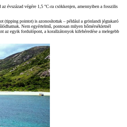
ajd az évszázad végére 1,5 °C-ra csökkenjen, amennyiben a fosszilis
(tipping pointot) is azonosítottak – például a grönlandi jégtakaró
iválódhatnak. Nem egyértelmű, pontosan milyen hőmérsékletnél
nt az egyik fordulópont, a korallzátonyok kifehéredése a melegebb