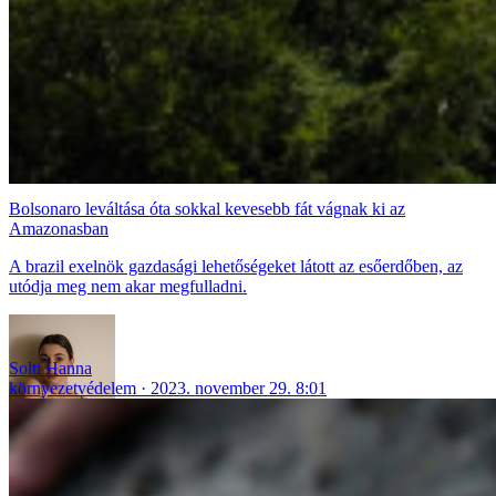
Bolsonaro leváltása óta sokkal kevesebb fát vágnak ki az
Amazonasban
A brazil exelnök gazdasági lehetőségeket látott az esőerdőben, az
utódja meg nem akar megfulladni.
Solti Hanna
környezetvédelem
2023. november 29. 8:01