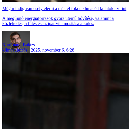
Még mindig van esély elérni a másfél fokos klímacélt kutatók szerint
A megújuló energiaforrások gyors ütemű bővítése, valamint a
közlekedés, a fűtés és az ipar villamosítása a kulcs.
Kaufmann Balázs
klímaváltozás
2025. november 6. 6:28