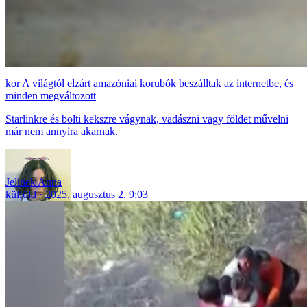
A világtól elzárt amazóniai korubók beszálltak az internetbe, és
minden megváltozott
Starlinkre és bolti kekszre vágynak, vadászni vagy földet művelni
már nem annyira akarnak.
Jelinek Anna
külföld
2025. augusztus 2. 9:03