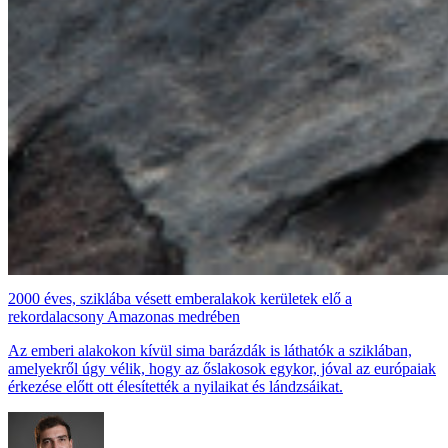
2000 éves, sziklába vésett emberalakok kerületek elő a
rekordalacsony Amazonas medrében
Az emberi alakokon kívül sima barázdák is láthatók a sziklában,
amelyekről úgy vélik, hogy az őslakosok egykor, jóval az európaiak
érkezése előtt ott élesítették a nyilaikat és lándzsáikat.