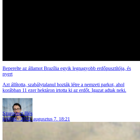
Beperelte az államot Brazília egyik legnagyobb erdőpusztítója, és
nyert
Azt állította, szabálytalanul hozták létre a nemzeti parkot, ahol
korábban 11 ezer hektáron irtotta ki az erdőt. Igazat adtak neki.
Szurovecz Illés
külföld
2022. augusztus 7. 18:21