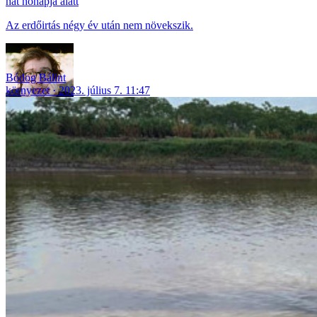
hat hónapja alatt
Az erdőirtás négy év után nem növekszik.
Bódog Bálint
környezet
2023. július 7. 11:47