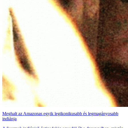
Meghalt az Amazonas egyik legikonikusabb és legmagányosabb
indiánja