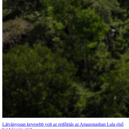
Látványosan kevesebb volt az erdőirtás az Amazonasban Lula első