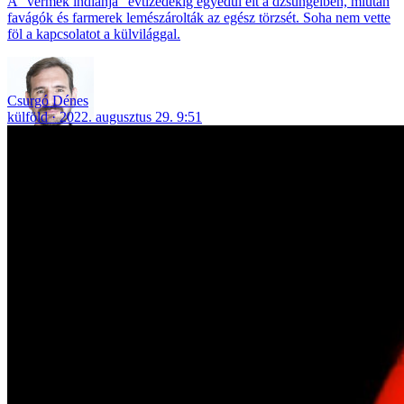
A "vermek indiánja" évtizedekig egyedül élt a dzsungelben, miután
favágók és farmerek lemészárolták az egész törzsét. Soha nem vette
föl a kapcsolatot a külvilággal.
Csurgó Dénes
külföld
2022. augusztus 29. 9:51