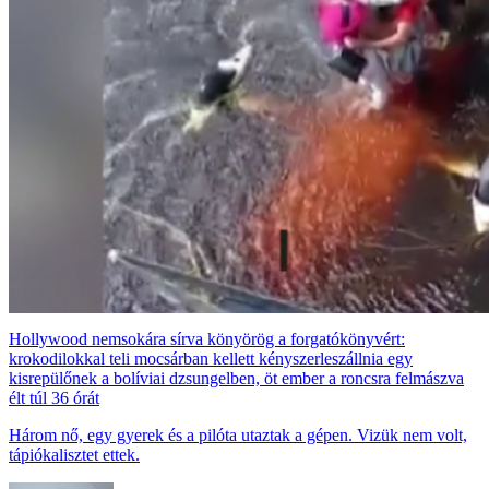
Hollywood nemsokára sírva könyörög a forgatókönyvért:
krokodilokkal teli mocsárban kellett kényszerleszállnia egy
kisrepülőnek a bolíviai dzsungelben, öt ember a roncsra felmászva
élt túl 36 órát
Három nő, egy gyerek és a pilóta utaztak a gépen. Vizük nem volt,
tápiókalisztet ettek.