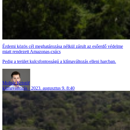
Érdemi közös cél meghatározása nélkül zárult az esőerdő védelme
miatt rendezett Amazonas-csúcs
Pedig a terület kulcsfontosságú a klímaváltozás elleni harcban.
Molnár Kristóf
klímaváltozás
2023. augusztus 9. 8:40