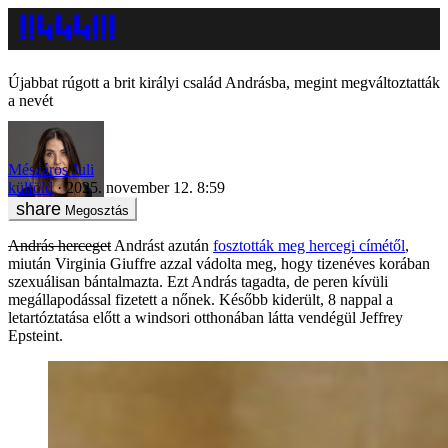
Újabbat rúgott a brit királyi család Andrásba, megint megváltoztatták
a nevét
Mészáros Juli
külföld
2025. november 12. 8:59
Megosztás
András herceget
Andrást azután
fosztották meg hercegi címétől
,
miután Virginia Giuffre azzal vádolta meg, hogy tizenéves korában
szexuálisan bántalmazta. Ezt András tagadta, de peren kívüli
megállapodással fizetett a nőnek. Később kiderült, 8 nappal a
letartóztatása előtt a windsori otthonában látta vendégül Jeffrey
Epsteint.