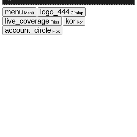
Menü
Címlap
Friss
Kör
Fiók