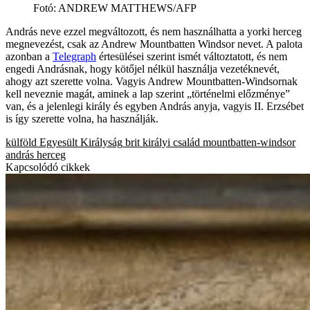
Fotó
:
ANDREW MATTHEWS/AFP
András neve ezzel megváltozott, és nem használhatta a yorki herceg
megnevezést, csak az Andrew Mountbatten Windsor nevet. A palota
azonban a
Telegraph
értesülései szerint ismét változtatott, és nem
engedi Andrásnak, hogy kötőjel nélkül használja vezetéknevét,
ahogy azt szerette volna. Vagyis Andrew Mountbatten-Windsornak
kell neveznie magát, aminek a lap szerint „történelmi előzménye”
van, és a jelenlegi király és egyben András anyja, vagyis II. Erzsébet
is így szerette volna, ha használják.
külföld
Egyesült Királyság
brit királyi család
mountbatten-windsor
andrás herceg
Kapcsolódó cikkek