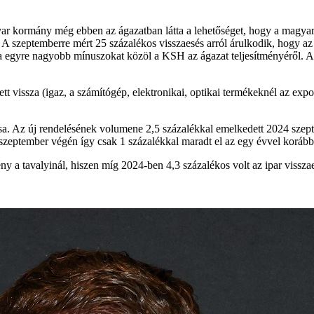
ar kormány még ebben az ágazatban látta a lehetőséget, hogy a magyar
 A szeptemberre mért 25 százalékos visszaesés arról árulkodik, hogy az
ra egyre nagyobb mínuszokat közöl a KSH az ágazat teljesítményéről. A 
tt vissza (igaz, a számítógép, elektronikai, optikai termékeknél az expor
. Az új rendelésének volumene 2,5 százalékkal emelkedett 2024 szepte
szeptember végén így csak 1 százalékkal maradt el az egy évvel korábbi
ény a tavalyinál, hiszen míg 2024-ben 4,3 százalékos volt az ipar vissz