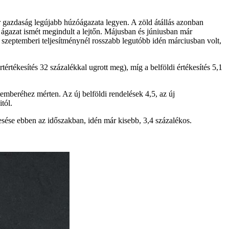
 gazdaság legújabb húzóágazata legyen. A zöld átállás azonban
 ágazat ismét megindult a lejtőn. Májusban és júniusban már
szeptemberi teljesítménynél rosszabb legutóbb idén márciusban volt,
tértékesítés 32 százalékkal ugrott meg), míg a belföldi értékesítés 5,1
mberéhez mérten. Az új belföldi rendelések 4,5, az új
tól.
aesése ebben az időszakban, idén már kisebb, 3,4 százalékos.