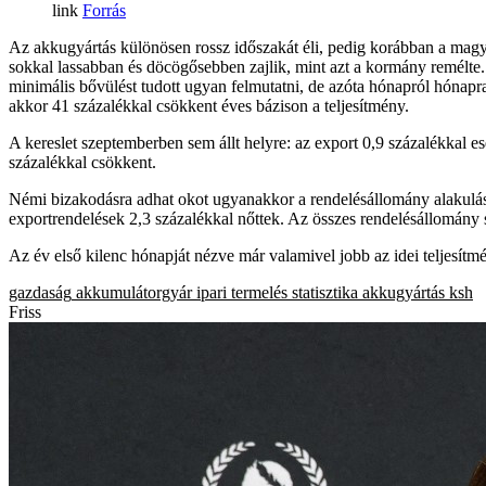
Forrás
Az akkugyártás különösen rossz időszakát éli, pedig korábban a magy
sokkal lassabban és döcögősebben zajlik, mint azt a kormány remélte.
minimális bővülést tudott ugyan felmutatni, de azóta hónapról hónap
akkor 41 százalékkal csökkent éves bázison a teljesítmény.
A kereslet szeptemberben sem állt helyre: az export 0,9 százalékkal ese
százalékkal csökkent.
Némi bizakodásra adhat okot ugyanakkor a rendelésállomány alakulása
exportrendelések 2,3 százalékkal nőttek. Az összes rendelésállomány 
Az év első kilenc hónapját nézve már valamivel jobb az idei teljesítm
gazdaság
akkumulátorgyár
ipari termelés
statisztika
akkugyártás
ksh
Friss