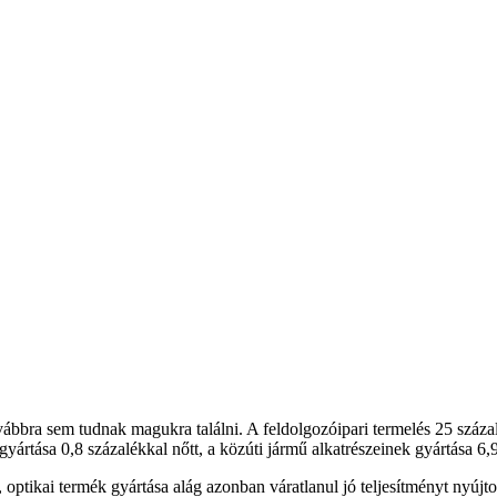
vábbra sem tudnak magukra találni. A feldolgozóipari termelés 25 száz
ártása 0,8 százalékkal nőtt, a közúti jármű alkatrészeinek gyártása 6,
 optikai termék gyártása alág azonban váratlanul jó teljesítményt nyújto