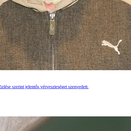
zlése szerint jelentős vérveszteséget szenvedett.