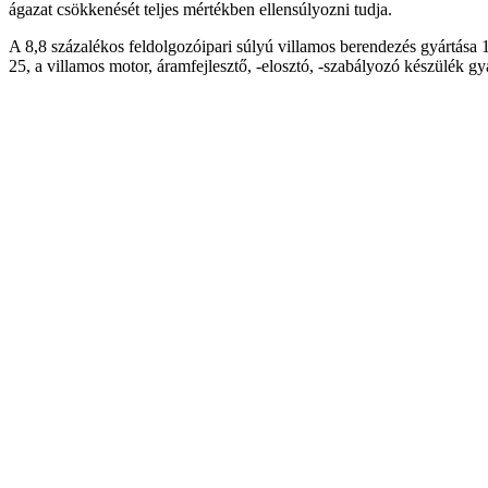
ágazat csökkenését teljes mértékben ellensúlyozni tudja.
A 8,8 százalékos feldolgozóipari súlyú villamos berendezés gyártása 
25, a villamos motor, áramfejlesztő, -elosztó, -szabályozó készülék gyá