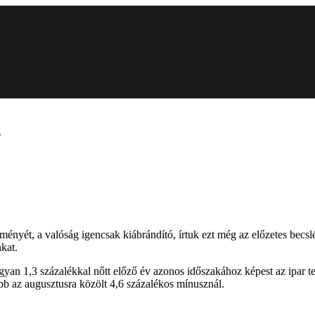
s
tményét, a valóság igencsak kiábrándító, írtuk ezt még az előzetes becsl
nkat.
yan 1,3 százalékkal nőtt előző év azonos időszakához képest az ipar te
b az augusztusra közölt 4,6 százalékos mínusznál.