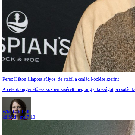
Perez Hilton állapota súlyos, de stabil a család közlése szerint
A celebblogger élőzés közben kísérelt meg öngyilkosságot, a család kö
Windisch Judit
külföld
ma 7:13