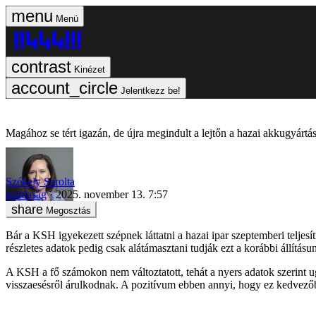
Menü
Kinézet
Jelentkezz be!
Magához se tért igazán, de újra megindult a lejtőn a hazai akkugyártá
Székely Sarolta
gazdaság
2025. november 13. 7:57
Megosztás
Bár a KSH igyekezett szépnek láttatni a hazai ipar szeptemberi teljesí
részletes adatok pedig csak alátámasztani tudják ezt a korábbi állításu
A KSH a fő számokon nem változtatott, tehát a nyers adatok szerint ug
visszaesésről árulkodnak. A pozitívum ebben annyi, hogy ez kedvezőb