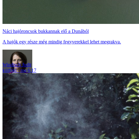
Náci hajóroncsok bukkannak elő a Dunából
A hajók egy része még mindig fegyverekkel lehet megrakva.
Windisch Judit
külföld
ma 6:17