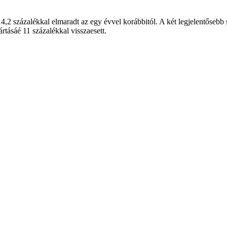
14,2 százalékkal elmaradt az egy évvel korábbitól. A két legjelentőseb
rtásáé 11 százalékkal visszaesett.