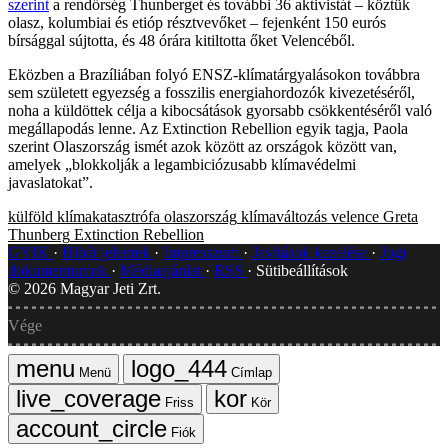
szerint
a rendőrség Thunberget és további 36 aktivistát – köztük
olasz, kolumbiai és etióp résztvevőket – fejenként 150 eurós
bírsággal sújtotta, és 48 órára kitiltotta őket Velencéből.
Eközben a Brazíliában folyó ENSZ-klímatárgyalásokon továbbra
sem született egyezség a fosszilis energiahordozók kivezetéséről,
noha a küldöttek célja a kibocsátások gyorsabb csökkentéséről való
megállapodás lenne. Az Extinction Rebellion egyik tagja, Paola
szerint Olaszország ismét azok között az országok között van,
amelyek „blokkolják a legambiciózusabb klímavédelmi
javaslatokat”.
külföld
klímakatasztrófa
olaszország
klímaváltozás
velence
Greta
Thunberg
Extinction Rebellion
GYIK
Hibát jelentek
Impresszum
Javítások kezelése
Jogi
dokumentumok
Médiaajánlat
RSS
Sütibeállítások
©
2026
Magyar Jeti Zrt.
Vége
Menü
Címlap
Friss
Kör
Fiók