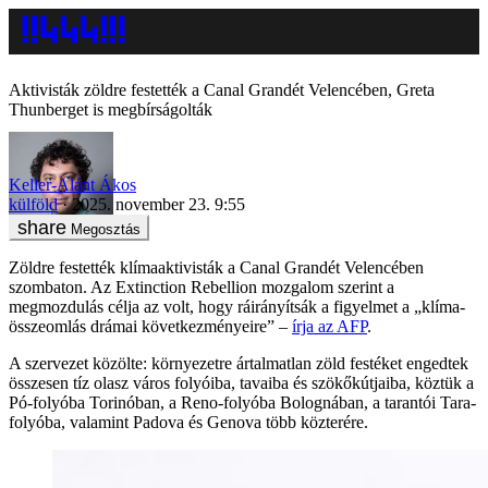
Aktivisták zöldre festették a Canal Grandét Velencében, Greta
Thunberget is megbírságolták
Keller-Alánt Ákos
külföld
2025. november 23. 9:55
Megosztás
Zöldre festették klímaaktivisták a Canal Grandét Velencében
szombaton. Az Extinction Rebellion mozgalom szerint a
megmozdulás célja az volt, hogy ráirányítsák a figyelmet a „klíma-
összeomlás drámai következményeire” –
írja az AFP
.
A szervezet közölte: környezetre ártalmatlan zöld festéket engedtek
összesen tíz olasz város folyóiba, tavaiba és szökőkútjaiba, köztük a
Pó-folyóba Torinóban, a Reno-folyóba Bolognában, a tarantói Tara-
folyóba, valamint Padova és Genova több közterére.