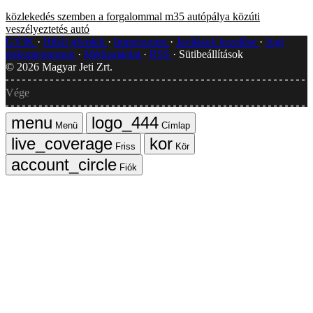
közlekedés
szemben a forgalommal
m35
autópálya
közúti
veszélyeztetés
autó
GYIK
Hibát jelentek
Impresszum
Javítások kezelése
Jogi
dokumentumok
Médiaajánlat
RSS
Sütibeállítások
©
2026
Magyar Jeti Zrt.
Vége
Menü
Címlap
Friss
Kör
Fiók