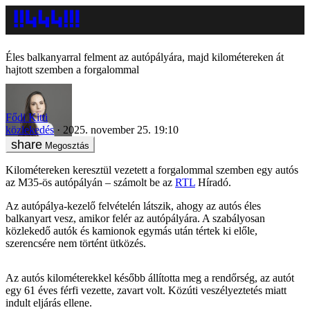
Éles balkanyarral felment az autópályára, majd kilométereken át
hajtott szemben a forgalommal
Fődi Kitti
közlekedés
2025. november 25. 19:10
Megosztás
Kilométereken keresztül vezetett a forgalommal szemben egy autós
az M35-ös autópályán – számolt be az
RTL
Híradó.
Az autópálya-kezelő felvételén látszik, ahogy az autós éles
balkanyart vesz, amikor felér az autópályára. A szabályosan
közlekedő autók és kamionok egymás után tértek ki előle,
szerencsére nem történt ütközés.
Az autós kilométerekkel később állította meg a rendőrség, az autót
egy 61 éves férfi vezette, zavart volt. Közúti veszélyeztetés miatt
indult eljárás ellene.