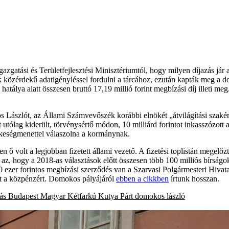
azgatási és Területfejlesztési Minisztériumtól, hogy milyen díjazás j
tak közérdekű adatigényléssel fordulni a tárcához, ezután kapták meg a
s hatálya alatt összesen bruttó 17,19 millió forint megbízási díj illeti 
s Lászlót, az Állami Számvevőszék korábbi elnökét „átvilágítási szak
tólag kiderült, törvénysértő módon, 10 milliárd forintot inkasszózott a 
keségmenettel válaszolna a kormánynak.
volt a legjobban fizetett állami vezető. A fizetési toplistán megelőz
 az, hogy a 2018-as választások előtt összesen több 100 milliós bírságo
0 ezer forintos megbízási szerződés van a Szarvasi Polgármesteri Hiva
rt a közpénzért. Domokos pályájáról
ebben a cikkben
írtunk hosszan.
tás
Budapest
Magyar Kétfarkú Kutya Párt
domokos lászló