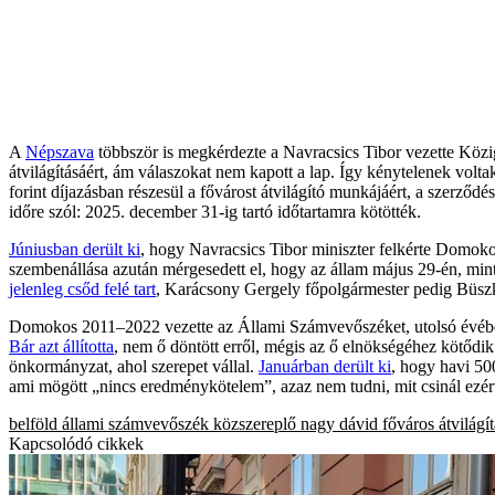
A
Népszava
többször is megkérdezte a Navracsics Tibor vezette Közig
átvilágításáért, ám válaszokat nem kapott a lap. Így kénytelenek vol
forint díjazásban részesül a fővárost átvilágító munkájáért, a szerződé
időre szól: 2025. december 31-ig tartó időtartamra kötötték.
Júniusban derült ki
, hogy Navracsics Tibor miniszter felkérte Domoko
szembenállása azután mérgesedett el, hogy az állam május 29-én, mint u
jelenleg csőd felé tart
, Karácsony Gergely főpolgármester pedig Büsz
Domokos 2011–2022 vezette az Állami Számvevőszéket, utolsó évében ő 
Bár azt állította
, nem ő döntött erről, mégis az ő elnökségéhez kötődik
önkormányzat, ahol szerepet vállal.
Januárban derült ki
, hogy havi 50
ami mögött „nincs eredménykötelem”, azaz nem tudni, mit csinál ezé
belföld
állami számvevőszék
közszereplő
nagy dávid
főváros
átvilágí
Kapcsolódó cikkek