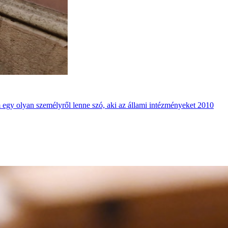
m egy olyan személyről lenne szó, aki az állami intézményeket 2010