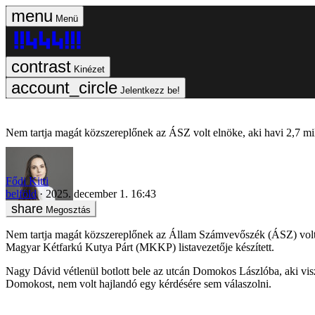
Menü
Kinézet
Jelentkezz be!
Nem tartja magát közszereplőnek az ÁSZ volt elnöke, aki havi 2,7 milli
Fődi Kitti
belföld
2025. december 1. 16:43
Megosztás
Nem tartja magát közszereplőnek az Állam Számvevőszék (ÁSZ) volt 
Magyar Kétfarkú Kutya Párt (MKKP) listavezetője készített.
Nagy Dávid vétlenül botlott bele az utcán Domokos Lászlóba, aki visz
Domokost, nem volt hajlandó egy kérdésére sem válaszolni.