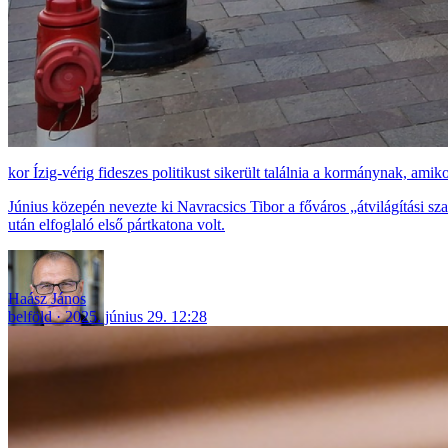
Ízig-vérig fideszes politikust sikerült találnia a kormánynak, amiko
Június közepén nevezte ki Navracsics Tibor a főváros „átvilágítási s
után elfoglaló első pártkatona volt.
Haász János
belföld
2025. június 29. 12:28