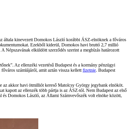
ár az általa kinevezett Domokos László korábbi ÁSZ-elnöknek a főváros
 dokumentumokat. Ezekből kiderül, Domokos havi bruttó 2,7 millió
meg. A Népszavának elküldött szerződés szerint a megbízás határozott
értőnek”. Az ellenzéki vezetésű Budapest és a kormány pénzügyi
főváros számlájáról, amit aztán vissza kellett
fizetnie
. Budapest
te az akkor havi ötmilliót kereső Matolcsy György jegybank elnököt.
kat kapott az ellenzék több pártja is az ÁSZ-tól. Nem Budapest az első
tal és Domokos László, az Állami Számvevőszék volt elnöke között,