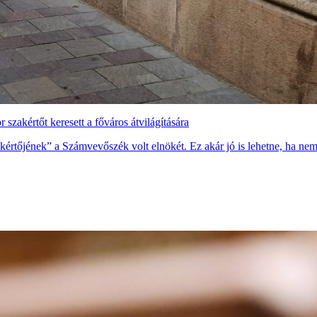
r szakértőt keresett a főváros átvilágítására
zakértőjének” a Számvevőszék volt elnökét. Ez akár jó is lehetne, ha ne