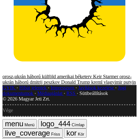
orosz-ukrán háború
külföld
amerikai béketerv
Keir Starmer
orosz-
ukrán háború
dmitrij peszkov
Donald Trump
kreml
vlagyimir putyin
GYIK
Hibát jelentek
Impresszum
Javítások kezelése
Jogi
dokumentumok
Médiaajánlat
RSS
Sütibeállítások
©
2026
Magyar Jeti Zrt.
Vége
Menü
Címlap
Friss
Kör