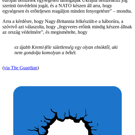
európai nemzetek egységesen támogatják Ukrajna nemzetközi jog
szerinti önvédelmi jogát, és a NATO készen áll arra, hogy
egységesen és erőteljesen reagáljon minden fenyegetésre” – mondta.
Arra a kérdésre, hogy Nagy-Britannia felkészült-e a háborúra, a
szóvivő azt válaszolta, hogy „fegyveres erőink mindig készen állnak
az ország védelmére”, és megismételte, hogy
ez újabb Kreml-féle sületlenség egy olyan elnöktől, aki
nem gondolja komolyan a békét.
(
via The Guardian
)