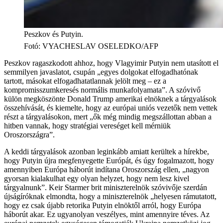
Peszkov és Putyin.
Fotó
:
VYACHESLAV OSELEDKO/AFP
Peszkov ragaszkodott ahhoz, hogy Vlagyimir Putyin nem utasított el
semmilyen javaslatot, csupán „egyes dolgokat elfogadhatónak
tartott, másokat elfogadhatatlannak jelölt meg – ez a
kompromisszumkeresés normális munkafolyamata”. A szóvivő
külön megköszönte Donald Trump amerikai elnöknek a tárgyalások
összehívását, és kiemelte, hogy az európai uniós vezetők nem vettek
részt a tárgyalásokon, mert „ők még mindig megszállottan abban a
hitben vannak, hogy stratégiai vereséget kell mérniük
Oroszországra”.
A keddi tárgyalások azonban leginkább amiatt kerültek a hírekbe,
hogy Putyin újra megfenyegette Európát, és úgy fogalmazott, hogy
amennyiben Európa háborút indítana Oroszország ellen, „nagyon
gyorsan kialakulhat egy olyan helyzet, hogy nem lesz kivel
tárgyalnunk”. Keir Starmer brit miniszterelnök szóvivője szerdán
újságíróknak elmondta, hogy a miniszterelnök „helyesen rámutatott,
hogy ez csak újabb retorika Putyin elnöktől arról, hogy Európa
háborút akar. Ez ugyanolyan veszélyes, mint amennyire téves. Az