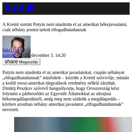
A Kreml szerint Putyin nem utasította el az amerikai békejavaslatot,
csak néhány pontot tartott elfogadhatatlannak
Inkei Bence
külföld
2025. december 3. 14:20
Megosztás
Putyin nem utasította el az amerikai javaslatokat, csupán néhányat
„elfogadhatatlannak” minősített – közölte a Kreml szóvivője, miután
a keddi orosz-amerikai tárgyalások eredmény nélkül zárultak.
Dmitrij Peszkov szóvivő hangsúlyozta, hogy Oroszország kész
folytatni a párbeszédet az Egyesült Államokkal az ukrajnai
békemegállapodásról, amíg meg nem születik a megállapodás –
közben azonban néhány amerikai javaslatot „elfogadhatatlannak”
nevezett.