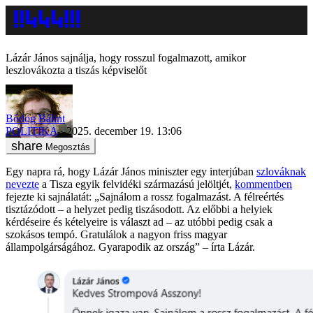
Lázár János sajnálja, hogy rosszul fogalmazott, amikor
leszlovákozta a tiszás képviselőt
Bódog Bálint
POLITIKA
2025. december 19. 13:06
Megosztás
Egy napra rá, hogy Lázár János miniszter egy interjúban
szlováknak
nevezte
a Tisza egyik felvidéki származású jelöltjét,
kommentben
fejezte ki sajnálatát: „Sajnálom a rossz fogalmazást. A félreértés
tisztázódott – a helyzet pedig tiszásodott. Az előbbi a helyiek
kérdéseire és kételyeire is választ ad – az utóbbi pedig csak a
szokásos tempó. Gratulálok a nagyon friss magyar
állampolgárságához. Gyarapodik az ország” – írta Lázár.