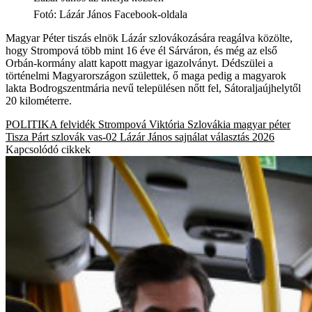
Fotó
:
Lázár János Facebook-oldala
Magyar Péter tiszás elnök Lázár szlovákozására reagálva közölte,
hogy Strompová több mint 16 éve él Sárváron, és még az első
Orbán-kormány alatt kapott magyar igazolványt. Dédszülei a
történelmi Magyarországon születtek, ő maga pedig a magyarok
lakta Bodrogszentmária nevű településen nőtt fel, Sátoraljaújhelytől
20 kilométerre.
POLITIKA
felvidék
Strompová Viktória
Szlovákia
magyar péter
Tisza Párt
szlovák
vas-02
Lázár János
sajnálat
választás 2026
Kapcsolódó cikkek