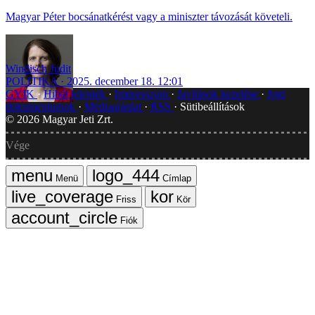
Magyar Péter bocsánatkérést vagy a miniszter távozását követeli.
Windisch Judit
POLITIKA
2025. december 18. 12:01
GYIK
Hibát jelentek
Impresszum
Javítások kezelése
Jogi
dokumentumok
Médiaajánlat
RSS
Sütibeállítások
©
2026
Magyar Jeti Zrt.
Vége
Menü
Címlap
Friss
Kör
Fiók