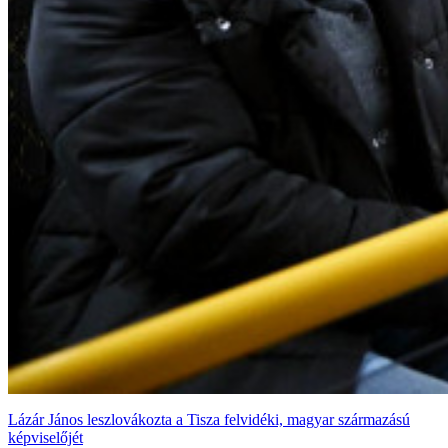
Lázár János leszlovákozta a Tisza felvidéki, magyar származású
képviselőjét