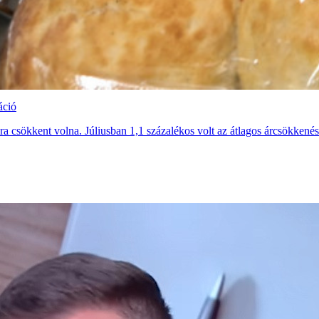
áció
a csökkent volna. Júliusban 1,1 százalékos volt az átlagos árcsökkenés