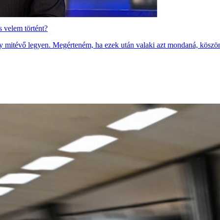
 velem történt?
ogy mitévő legyen. Megérteném, ha ezek után valaki azt mondaná, köszö