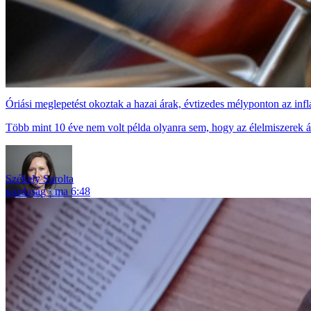
Óriási meglepetést okoztak a hazai árak, évtizedes mélyponton az infl
Több mint 10 éve nem volt példa olyanra sem, hogy az élelmiszerek ár
Székely Sarolta
gazdaság
ma 6:48