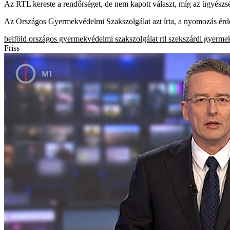
Az RTL kereste a rendőrséget, de nem kapott választ, míg az ügyészség
Az Országos Gyermekvédelmi Szakszolgálat azt írta, a nyomozás ér
belföld
országos gyermekvédelmi szakszolgálat
rtl
szekszárdi gyerme
Friss