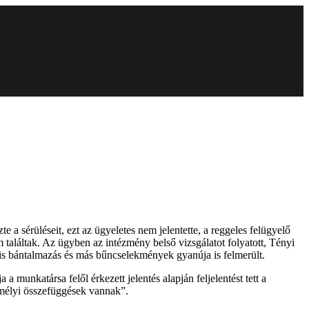
zte a sérüléseit, ezt az ügyeletes nem jelentette, a reggeles felügyelő
em találtak. Az ügyben az intézmény belső vizsgálatot folyatott, Tényi
ális bántalmazás és más bűncselekmények gyanúja is felmerült.
munkatársa felől érkezett jelentés alapján feljelentést tett a
zemélyi összefüggések vannak”.