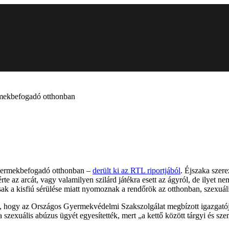
ermekbefogadó otthonban
 gyermekbefogadó otthonban –
derült ki az RTL riportjából
. Éjszaka szere
rte az arcát, vagy valamilyen szilárd játékra esett az ágyról, de ilyet n
mcsak a kisfiú sérülése miatt nyomoznak a rendőrök az otthonban, szexu
, hogy az Országos Gyermekvédelmi Szakszolgálat megbízott igazgatója a 
 a szexuális abúzus ügyét egyesítették, mert „a kettő között tárgyi és s