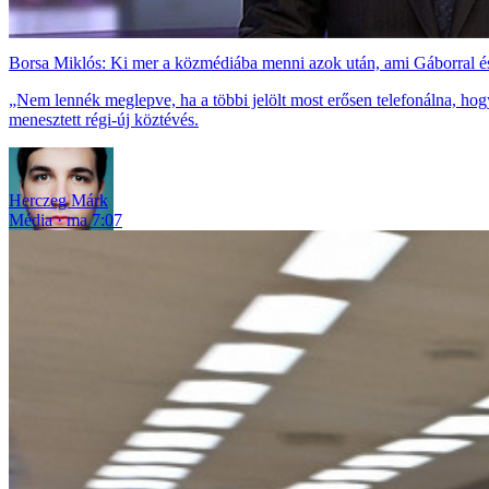
Borsa Miklós: Ki mer a közmédiába menni azok után, ami Gáborral és
„Nem lennék meglepve, ha a többi jelölt most erősen telefonálna, h
menesztett régi-új köztévés.
Herczeg Márk
Média
ma 7:07