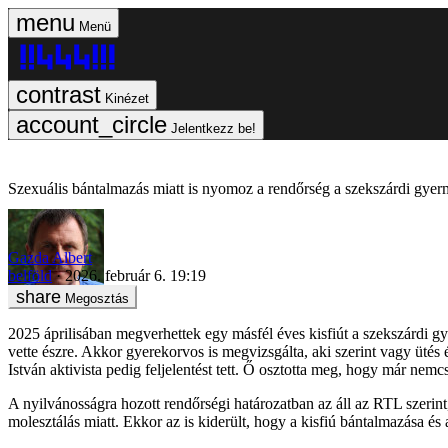
Menü
Kinézet
Jelentkezz be!
Szexuális bántalmazás miatt is nyomoz a rendőrség a szekszárdi gy
Gazda Albert
belföld
2026. február 6. 19:19
Megosztás
2025 áprilisában megverhettek egy másfél éves kisfiút a szekszárdi
vette észre. Akkor gyerekorvos is megvizsgálta, aki szerint vagy ütés é
István aktivista pedig feljelentést tett. Ő osztotta meg, hogy már ne
A nyilvánosságra hozott rendőrségi határozatban az áll az RTL szerint
molesztálás miatt. Ekkor az is kiderült, hogy a kisfiú bántalmazása és