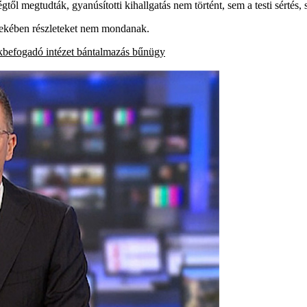
től megtudták, gyanúsítotti kihallgatás nem történt, sem a testi sértés
dekében részleteket nem mondanak.
kbefogadó intézet
bántalmazás
bűnügy