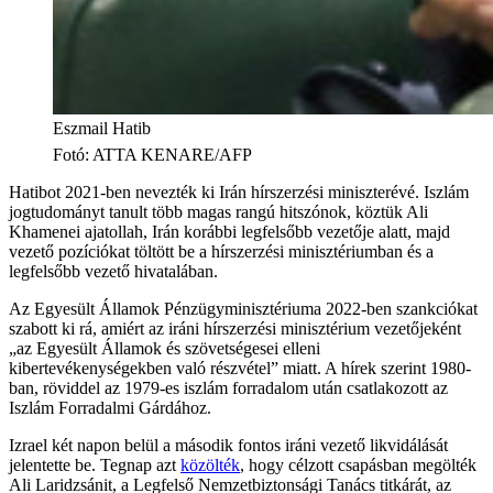
Eszmail Hatib
Fotó
:
ATTA KENARE/AFP
Hatibot 2021-ben nevezték ki Irán hírszerzési miniszterévé. Iszlám
jogtudományt tanult több magas rangú hitszónok, köztük Ali
Khamenei ajatollah, Irán korábbi legfelsőbb vezetője alatt, majd
vezető pozíciókat töltött be a hírszerzési minisztériumban és a
legfelsőbb vezető hivatalában.
Az Egyesült Államok Pénzügyminisztériuma 2022-ben szankciókat
szabott ki rá, amiért az iráni hírszerzési minisztérium vezetőjeként
„az Egyesült Államok és szövetségesei elleni
kibertevékenységekben való részvétel” miatt. A hírek szerint 1980-
ban, röviddel az 1979-es iszlám forradalom után csatlakozott az
Iszlám Forradalmi Gárdához.
Izrael két napon belül a második fontos iráni vezető likvidálását
jelentette be. Tegnap azt
közölték
, hogy célzott csapásban megölték
Ali Laridzsánit, a Legfelső Nemzetbiztonsági Tanács titkárát, az