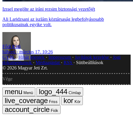
Izrael megölte az iráni rezsim biztonsági vezetőjét
Ali Laridzsani az iszlám köztársaság legbefolyásosabb
politikusainak egyike volt.
Fődi Kitti
háború
március 17. 10:26
GYIK
Hibát jelentek
Impresszum
Javítások kezelése
Jogi
dokumentumok
Médiaajánlat
RSS
Sütibeállítások
©
2026
Magyar Jeti Zrt.
Vége
Menü
Címlap
Friss
Kör
Fiók