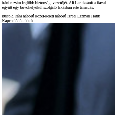
iráni rezsim legfőbb biztonsági vezetőjét. Ali Laridzsánit a fiával
együtt egy búvóhelyükül szolgáló lakásban érte támadás.
külföld
iráni háború
közel-keleti háború
Izrael
Eszmail Hatib
Kapcsolódó cikkek