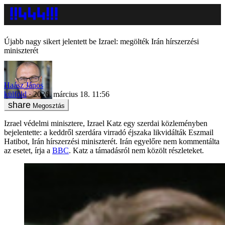
Újabb nagy sikert jelentett be Izrael: megölték Irán hírszerzési
miniszterét
Haász János
külföld
2026. március 18. 11:56
Megosztás
Izrael védelmi minisztere, Izrael Katz egy szerdai közleményben
bejelentette: a keddről szerdára virradó éjszaka likvidálták Eszmail
Hatibot, Irán hírszerzési miniszterét. Irán egyelőre nem kommentálta
az esetet, írja a
BBC
. Katz a támadásról nem közölt részleteket.