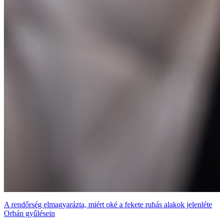
A rendőrség elmagyarázta, miért oké a fekete ruhás alakok jelenléte
Orbán gyűlésein