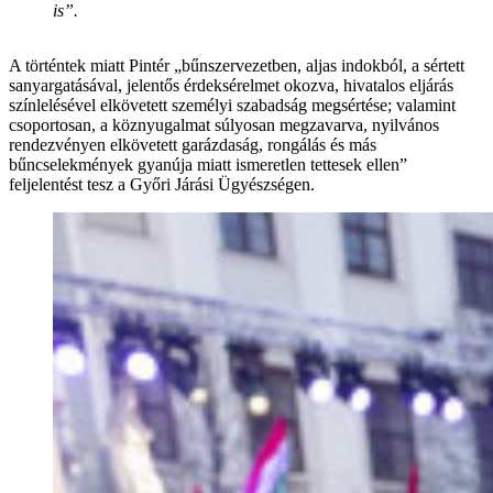
is”.
A történtek miatt Pintér „bűnszervezetben, aljas indokból, a sértett
sanyargatásával, jelentős érdeksérelmet okozva, hivatalos eljárás
színlelésével elkövetett személyi szabadság megsértése; valamint
csoportosan, a köznyugalmat súlyosan megzavarva, nyilvános
rendezvényen elkövetett garázdaság, rongálás és más
bűncselekmények gyanúja miatt ismeretlen tettesek ellen”
feljelentést tesz a Győri Járási Ügyészségen.