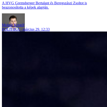
A HVG Gremsberger Bertalant és Beregszászi Zsoltot is
beazonosította a képek alapján.
Molnár Kristóf
POLITIKA
március 29. 12:33