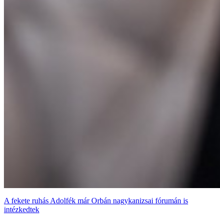
A fekete ruhás Adolfék már Orbán nagykanizsai fórumán is
intézkedtek