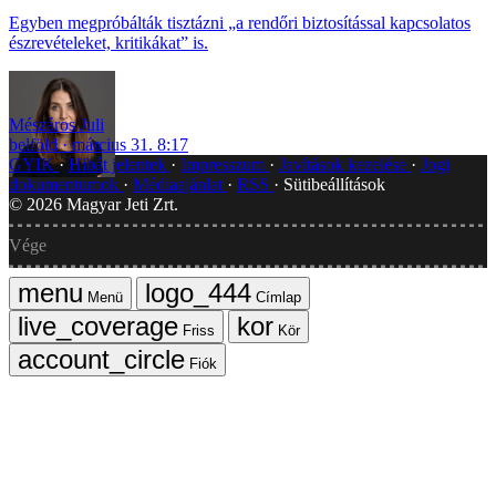
Egyben megpróbálták tisztázni „a rendőri biztosítással kapcsolatos
észrevételeket, kritikákat” is.
Mészáros Juli
belföld
március 31. 8:17
GYIK
Hibát jelentek
Impresszum
Javítások kezelése
Jogi
dokumentumok
Médiaajánlat
RSS
Sütibeállítások
©
2026
Magyar Jeti Zrt.
Vége
Menü
Címlap
Friss
Kör
Fiók