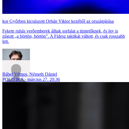
Győrben kicsúszott Orbán Viktor kezéből az országjárása
Fekete ruhás verőemberek álltak sorfalat a tüntetőknek, és így is
zúgott „a börtön, börtön”. A Fidesz taktikát váltott, és csak rosszabb
lett.
Bábel Vilmos
,
Németh Dániel
POLITIKA
március 27. 20:36