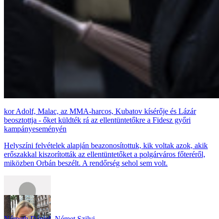
Adolf, Malac, az MMA-harcos, Kubatov kísérője és Lázár
beosztottja - őket küldték rá az ellentüntetőkre a Fidesz győri
kampányeseményén
Helyszíni felvételek alapján beazonosítottuk, kik voltak azok, akik
erőszakkal kiszorították az ellentüntetőket a polgárváros főteréről,
miközben Orbán beszélt. A rendőrség sehol sem volt.
Németh Dániel
,
Német Szilvi