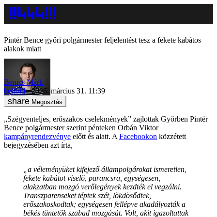
Pintér Bence győri polgármester feljelentést tesz a fekete kabátos
alakok miatt
Benics Márk
belföld
2026. március 31. 11:39
Megosztás
„Szégyenteljes, erőszakos cselekmények” zajlottak Győrben Pintér
Bence polgármester szerint pénteken Orbán Viktor
kampányrendezvénye
előtt és alatt. A
Facebookon
közzétett
bejegyzésében azt írta,
„a véleményüket kifejező állampolgárokat ismeretlen,
fekete kabátot viselő, parancsra, egységesen,
alakzatban mozgó verőlegények kezdték el vegzálni.
Transzparenseket téptek szét, lökdösődtek,
erőszakoskodtak; egységesen fellépve akadályozták a
békés tüntetők szabad mozgását. Volt, akit igazoltattak