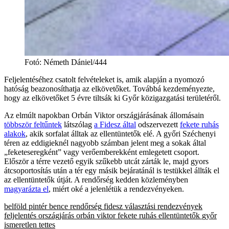
Fotó
:
Németh Dániel/444
Feljelentéséhez csatolt felvételeket is, amik alapján a nyomozó
hatóság beazonosíthatja az elkövetőket. Továbbá kezdeményezte,
hogy az elkövetőket 5 évre tiltsák ki Győr közigazgatási területéről.
Az elmúlt napokban Orbán Viktor országjárásának állomásain
többször feltűntek
látszólag
a Fidesz által
odszervezett
fekete ruhás
alakok
, akik sorfalat álltak az ellentüntetők elé. A győri Széchenyi
téren az eddigieknél nagyobb számban jelent meg a sokak által
„feketeseregként” vagy verőemberekként emlegetett csoport.
Először a térre vezető egyik szűkebb utcát zárták le, majd gyors
átcsoportosítás után a tér egy másik bejáratánál is testükkel állták el
az ellentüntetők útját. A rendőrség kedden közleményben
magyarázta el
, miért oké a jelenlétük a rendezvényeken.
belföld
pintér bence
rendőrség
fidesz
választási rendezvények
feljelentés
országjárás
orbán viktor
fekete ruhás
ellentüntetők
győr
ismeretlen tettes