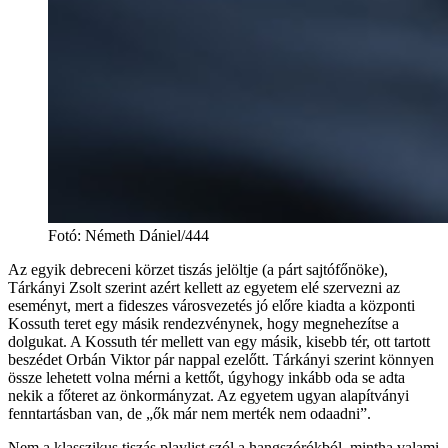
Fotó
:
Németh Dániel/444
Az egyik debreceni körzet tiszás jelöltje (a párt sajtófőnöke),
Tárkányi Zsolt szerint azért kellett az egyetem elé szervezni az
eseményt, mert a fideszes városvezetés jó előre kiadta a központi
Kossuth teret egy másik rendezvénynek, hogy megnehezítse a
dolgukat. A Kossuth tér mellett van egy másik, kisebb tér, ott tartott
beszédet Orbán Viktor pár nappal ezelőtt. Tárkányi szerint könnyen
össze lehetett volna mérni a kettőt, úgyhogy inkább oda se adta
nekik a főteret az önkormányzat. Az egyetem ugyan alapítványi
fenntartásban van, de „ők már nem merték nem odaadni”.
Nem a klasszikus tiszás playlist szól a hangszórókból, mintha valami