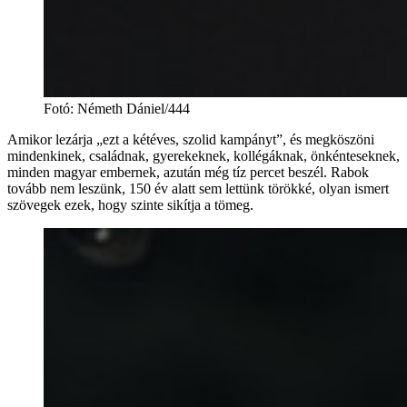
Fotó
:
Németh Dániel/444
Amikor lezárja „ezt a kétéves, szolid kampányt”, és megköszöni
mindenkinek, családnak, gyerekeknek, kollégáknak, önkénteseknek,
minden magyar embernek, azután még tíz percet beszél. Rabok
tovább nem leszünk, 150 év alatt sem lettünk törökké, olyan ismert
szövegek ezek, hogy szinte sikítja a tömeg.