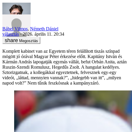
Bábel Vilmos
,
Németh Dániel
választás
2026. április 11. 20:34
Megosztás
Komplett kabinet van az Egyetem téren felállított tiszás színpad
mögött jó órával Magyar Péter érkezése előtt. Kapitány István és
Kármán András lapogatják egymás vállát, befut Orbán Anita, aztán
Ruszin-Szendi Romulusz, Hegedűs Zsolt. A hangulat kedélyes.
Sztorizgatnak, a kollegákkal egyeztetnek, felvesznek egy-egy
videót, „láttad, mennyien vannak?”, „hidegebb van itt”, „milyen
napod volt?” Nem tűnik feszkósnak a kampányzáró.