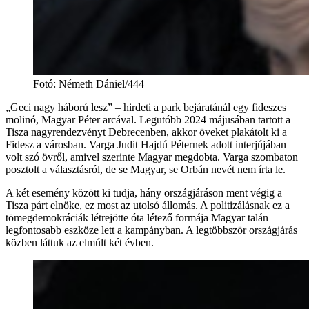
Fotó
:
Németh Dániel/444
„Geci nagy háború lesz” – hirdeti a park bejáratánál egy fideszes
molinó, Magyar Péter arcával. Legutóbb 2024 májusában tartott a
Tisza nagyrendezvényt Debrecenben, akkor öveket plakátolt ki a
Fidesz a városban. Varga Judit Hajdú Péternek adott interjújában
volt szó övről, amivel szerinte Magyar megdobta. Varga szombaton
posztolt a választásról, de se Magyar, se Orbán nevét nem írta le.
A két esemény között ki tudja, hány országjáráson ment végig a
Tisza párt elnöke, ez most az utolsó állomás. A politizálásnak ez a
tömegdemokráciák létrejötte óta létező formája Magyar talán
legfontosabb eszköze lett a kampányban. A legtöbbször országjárás
közben láttuk az elmúlt két évben.