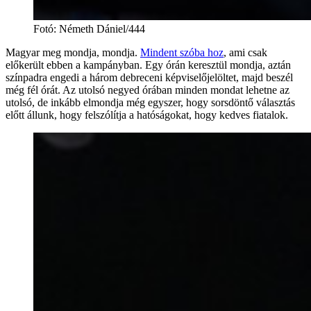
Fotó
:
Németh Dániel/444
Magyar meg mondja, mondja.
Mindent szóba hoz
, ami csak
előkerült ebben a kampányban. Egy órán keresztül mondja, aztán
színpadra engedi a három debreceni képviselőjelöltet, majd beszél
még fél órát. Az utolsó negyed órában minden mondat lehetne az
utolsó, de inkább elmondja még egyszer, hogy sorsdöntő választás
előtt állunk, hogy felszólítja a hatóságokat, hogy kedves fiatalok.