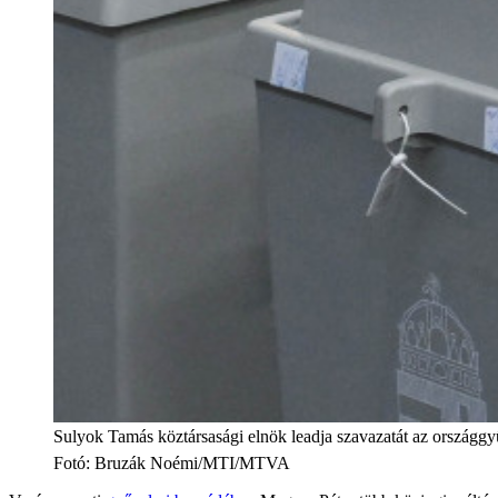
Sulyok Tamás köztársasági elnök leadja szavazatát az országgy
Fotó
:
Bruzák Noémi/MTI/MTVA