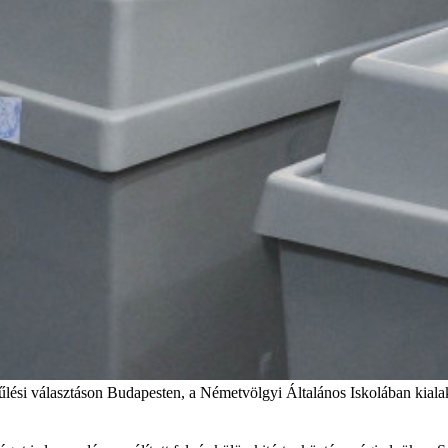
űlési választáson Budapesten, a Németvölgyi Általános Iskolában kialak