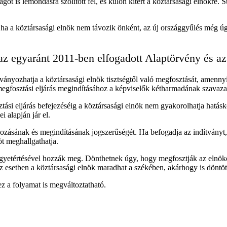
ot is lemondásra szólított fel, és külön kitért a köztársasági elnökre. 
 ha a köztársasági elnök nem távozik önként, az új országgyűlés még ú
az egyaránt 2011-ben elfogadott Alaptörvény és a
ányozhatja a köztársasági elnök tisztségtől való megfosztását, amenny
megfosztási eljárás megindításához a képviselők kétharmadának szavaza
ási eljárás befejezéséig a köztársasági elnök nem gyakorolhatja hatásk
 alapján jár el.
yozásának és megindításának jogszerűségét. Ha befogadja az indítványt, 
öt meghallgathatja.
yetértésével hozzák meg. Dönthetnek úgy, hogy megfosztják az elnököt 
z esetben a köztársasági elnök maradhat a székében, akárhogy is döntö
z a folyamat is megváltoztatható.