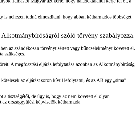
Sulyok Tamástól Magyar azt kérte, hogy haladéktalanul kérje fel őt, a
gy is nehezen tudná elmozdítani, hogy abban kétharmados többséget
z Alkotmánybíróságról szóló törvény szabályozza.
iben az szándékosan törvényt sértett vagy bűncselekményt követett el.
ta szükséges.
öreit. A megfosztási eljárás lefolytatása azonban az Alkotmánybíróság
kötelesek az eljárást soron kívül lefolytatni, és az AB egy „sima”
a tisztségétől, de úgy is, hogy az nem követett el olyan
tt az országgyűlési képviselők kétharmada.