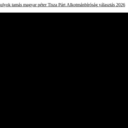
sulyok tamás
magyar péter
Tisza Párt
Alkotmánbíróság
választás 2026