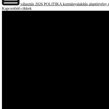
választás 2026
POLITIKA
kormányalakítás
alaptörvény
Kapcsolódó cikkek