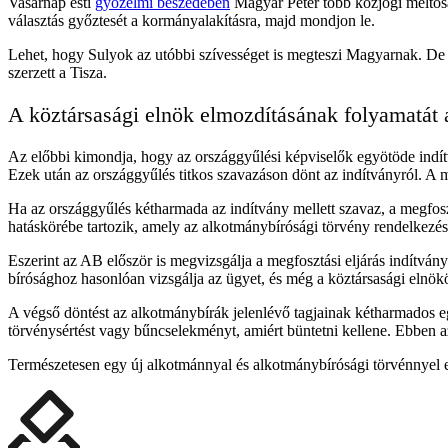
Vasárnap esti
győzelmi beszédében
Magyar Péter több közjogi méltóság
választás győztesét a kormányalakításra, majd mondjon le.
Lehet, hogy Sulyok az utóbbi szívességet is megteszi Magyarnak. De
szerzett a Tisza.
A köztársasági elnök elmozdításának folyamatát 
Az előbbi kimondja, hogy az országgyűlési képviselők egyötöde indítv
Ezek után az országgyűlés titkos szavazáson dönt az indítványról. A 
Ha az országgyűlés kétharmada az indítvány mellett szavaz, a megfoszt
hatáskörébe tartozik, amely az alkotmánybírósági törvény rendelkezései
Eszerint az AB először is megvizsgálja a megfosztási eljárás indítván
bírósághoz hasonlóan vizsgálja az ügyet, és még a köztársasági elnök
A végső döntést az alkotmánybírák jelenlévő tagjainak kétharmados eg
törvénysértést vagy bűncselekményt, amiért büntetni kellene. Ebben a
Természetesen egy új alkotmánnyal és alkotmánybírósági törvénnyel e