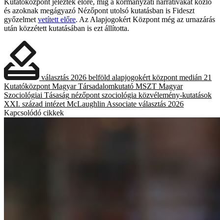
Kutatóközpont jelezték előre, míg a kormányzati narratívákat közlő
és azoknak megágyazó Nézőpont utolsó kutatásban is Fideszt
győzelmet
vetített előre
. Az Alapjogokért Központ még az urnazárás
után közzétett kutatásában is ezt állította.
választás 2026
belföld
alapjogokért központ
medián
21
Kutatóközpont
Magyar Társadalomkutató
MSZT
Magyar
Szociológiai Tásaság
nézőpont
szociológia
közvélemény-kutatások
XXI. század intézet
McLaughlin Associate
választás 2026
Kapcsolódó cikkek