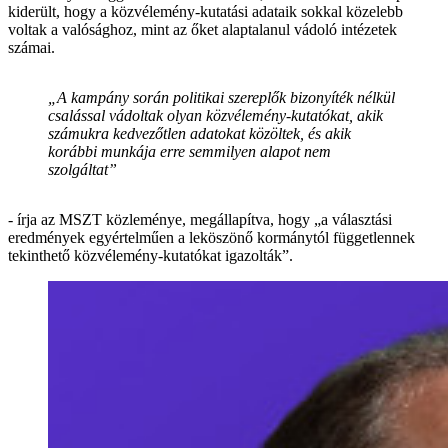
kiderült, hogy a közvélemény-kutatási adataik sokkal közelebb
voltak a valósághoz, mint az őket alaptalanul vádoló intézetek
számai.
„A kampány során politikai szereplők bizonyíték nélkül
csalással vádoltak olyan közvélemény-kutatókat, akik
számukra kedvezőtlen adatokat közöltek, és akik
korábbi munkája erre semmilyen alapot nem
szolgáltat”
- írja az MSZT közleménye, megállapítva, hogy „a választási
eredmények egyértelműen a leköszönő kormánytól függetlennek
tekinthető közvélemény-kutatókat igazolták”.