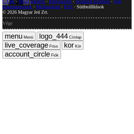
GYIK
Hibát jelentek
Impresszum
Javítások kezelése
Jogi
dokumentumok
Médiaajánlat
RSS
Sütibeállítások
©
2026
Magyar Jeti Zrt.
Vége
Menü
Címlap
Friss
Kör
Fiók