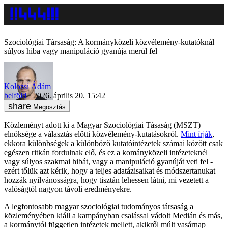
Szociológiai Társaság: A kormányközeli közvélemény-kutatóknál
súlyos hiba vagy manipuláció gyanúja merül fel
Kolozsi Ádám
belföld
2026. április 20. 15:42
Megosztás
Közleményt adott ki a Magyar Szociológiai Tásaság (MSZT)
elnöksége a választás előtti közvélemény-kutatásokról.
Mint írják
,
ekkora különbségek a különböző kutatóintézetek számai között csak
egészen ritkán fordulnak elő, és ez a kományközeli intézeteknél
vagy súlyos szakmai hibát, vagy a manipuláció gyanúját veti fel -
ezért tőlük azt kérik, hogy a teljes adatázisaikat és módszertanukat
hozzák nyilvánosságra, hogy tisztán lehessen látni, mi vezetett a
valóságtól nagyon távoli eredményekre.
A legfontosabb magyar szociológiai tudományos társaság a
közleményében kiáll a kampányban csalással vádolt Medián és más,
a kormánytól független intézetek mellett, akikről múlt vasárnap