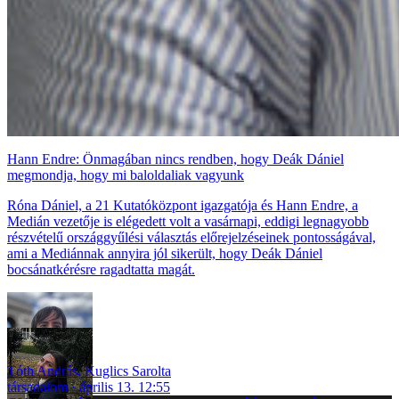
Hann Endre: Önmagában nincs rendben, hogy Deák Dániel
megmondja, hogy mi baloldaliak vagyunk
Róna Dániel, a 21 Kutatóközpont igazgatója és Hann Endre, a
Medián vezetője is elégedett volt a vasárnapi, eddigi legnagyobb
részvételű országgyűlési választás előrejelzéseinek pontosságával,
ami a Mediánnak annyira jól sikerült, hogy Deák Dániel
bocsánatkérésre ragadtatta magát.
Tóth András
,
Kuglics Sarolta
társadalom
április 13. 12:55