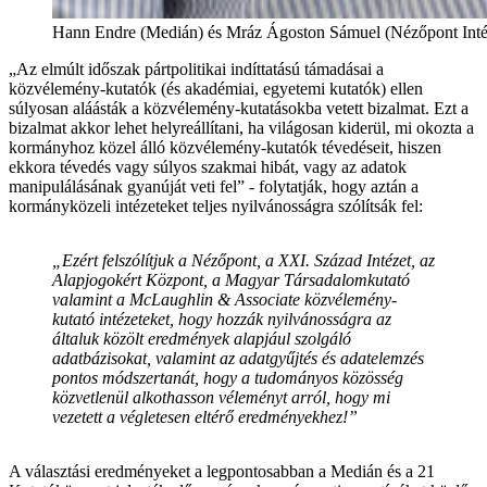
Hann Endre (Medián) és Mráz Ágoston Sámuel (Nézőpont Inté
„Az elmúlt időszak pártpolitikai indíttatású támadásai a
közvélemény-kutatók (és akadémiai, egyetemi kutatók) ellen
súlyosan aláásták a közvélemény-kutatásokba vetett bizalmat. Ezt a
bizalmat akkor lehet helyreállítani, ha világosan kiderül, mi okozta a
kormányhoz közel álló közvélemény-kutatók tévedéseit, hiszen
ekkora tévedés vagy súlyos szakmai hibát, vagy az adatok
manipulálásának gyanúját veti fel” - folytatják, hogy aztán a
kormányközeli intézeteket teljes nyilvánosságra szólítsák fel:
„Ezért felszólítjuk a Nézőpont, a XXI. Század Intézet, az
Alapjogokért Központ, a Magyar Társadalomkutató
valamint a McLaughlin & Associate közvélemény-
kutató intézeteket, hogy hozzák nyilvánosságra az
általuk közölt eredmények alapjául szolgáló
adatbázisokat, valamint az adatgyűjtés és adatelemzés
pontos módszertanát, hogy a tudományos közösség
közvetlenül alkothasson véleményt arról, hogy mi
vezetett a végletesen eltérő eredményekhez!”
A választási eredményeket a legpontosabban a Medián és a 21