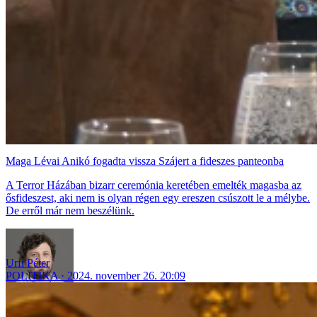
Maga Lévai Anikó fogadta vissza Szájert a fideszes panteonba
A Terror Házában bizarr ceremónia keretében emelték magasba az
ősfideszest, aki nem is olyan régen egy ereszen csúszott le a mélybe.
De erről már nem beszélünk.
Urfi Péter
POLITIKA
2024. november 26. 20:09