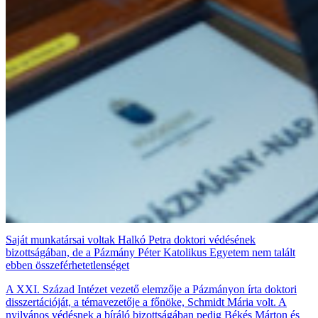
Saját munkatársai voltak Halkó Petra doktori védésének
bizottságában, de a Pázmány Péter Katolikus Egyetem nem talált
ebben összeférhetetlenséget
A XXI. Század Intézet vezető elemzője a Pázmányon írta doktori
disszertációját, a témavezetője a főnöke, Schmidt Mária volt. A
nyilvános védésnek a bíráló bizottságában pedig Békés Márton és