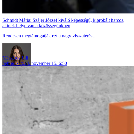
Schmidt Mária: Szájer József kiváló képességű, kipróbált harcos,
akinek helye van a közösségünkben
Rendesen megtámogatják ezt a nagy visszatérést.
Mészáros Juli
belföld
2024. november 15. 6:50