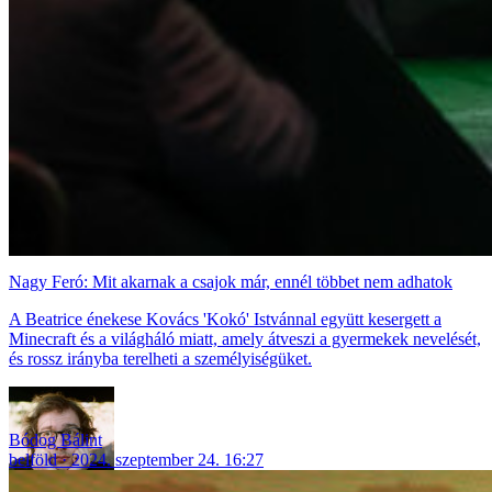
Nagy Feró: Mit akarnak a csajok már, ennél többet nem adhatok
A Beatrice énekese Kovács 'Kokó' Istvánnal együtt kesergett a
Minecraft és a világháló miatt, amely átveszi a gyermekek nevelését,
és rossz irányba terelheti a személyiségüket.
Bódog Bálint
belföld
2024. szeptember 24. 16:27