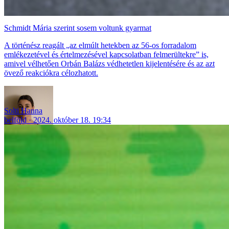
Schmidt Mária szerint sosem voltunk gyarmat
A történész reagált „az elmúlt hetekben az 56-os forradalom
emlékezetével és értelmezésével kapcsolatban felmerültekre” is,
amivel vélhetően Orbán Balázs védhetetlen kijelentésére és az azt
övező reakciókra célozhatott.
Solti Hanna
belföld
2024. október 18. 19:34