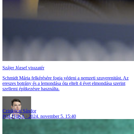
Szájer József visszatér
Schmidt Mária felkérésére fogja védeni a nemzeti szuverenitást. Az
ereszes botrány és a lemondása óta eltelt 4 évet elmondása szerint
szellemi építkezésre használta.
Czinkóczi Sándor
POLITIKA
2024. november 5. 15:40