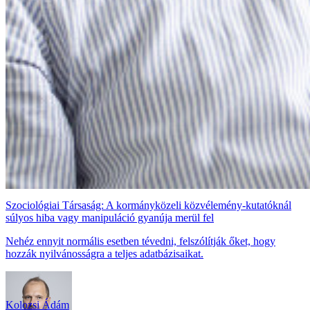
Szociológiai Társaság: A kormányközeli közvélemény-kutatóknál
súlyos hiba vagy manipuláció gyanúja merül fel
Nehéz ennyit normális esetben tévedni, felszólítják őket, hogy
hozzák nyilvánosságra a teljes adatbázisaikat.
Kolozsi Ádám