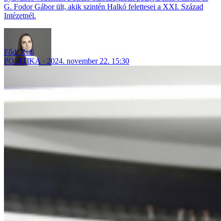
G. Fodor Gábor ült, akik szintén Halkó felettesei a XXI. Század
Intézetnél.
Fődi Kitti
POLITIKA
2024. november 22. 15:30