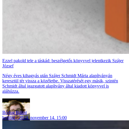
Ezzel pakold tele a táskád: beszélgetős könyvvel jelentkezik Szájer
József
Négy éves kihagyás után Szájer Schmidt Mária alapítványán
keresztül tér vissza a közéletbe. Visszatérését egy másik, szintén
Schmidt által igazgatott alapítvány által kiadott könyvvel is
aláhúzza.
Bódog Bálint
belföld
2024. november 14. 15:00