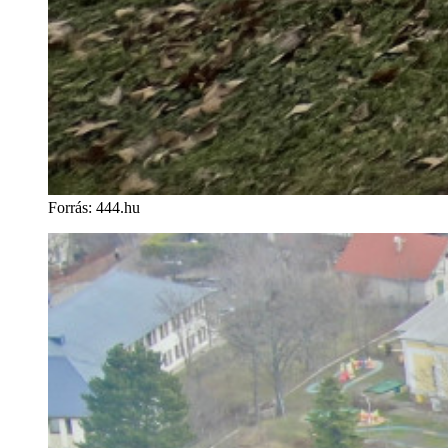
Forrás
:
444.hu