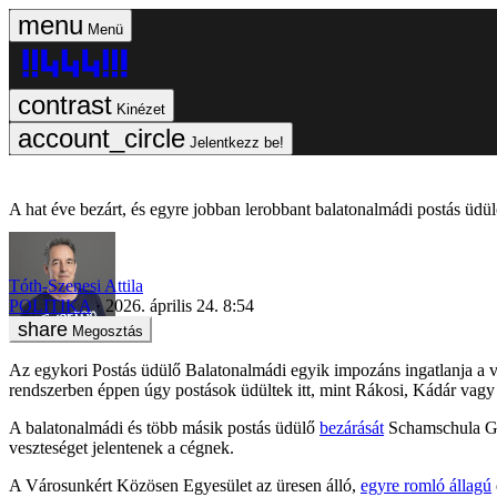
Menü
Kinézet
Jelentkezz be!
A hat éve bezárt, és egyre jobban lerobbant balatonalmádi postás üdül
Tóth-Szenesi Attila
POLITIKA
2026. április 24. 8:54
Megosztás
Az egykori Postás üdülő Balatonalmádi egyik impozáns ingatlanja a vá
rendszerben éppen úgy postások üdültek itt, mint Rákosi, Kádár vagy 
A balatonalmádi és több másik postás üdülő
bezárását
Schamschula Gyö
veszteséget jelentenek a cégnek.
A Városunkért Közösen Egyesület az üresen álló,
egyre romló állagú