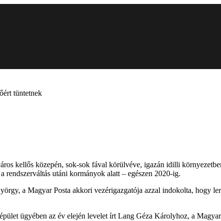
őért tüntetnek
ros kellős közepén, sok-sok fával körülvéve, igazán idilli környezetbe
a rendszerváltás utáni kormányok alatt – egészen 2020-ig.
rgy, a Magyar Posta akkori vezérigazgatója azzal indokolta, hogy lero
épület ügyében az év elején levelet írt Lang Géza Károlyhoz, a Magy