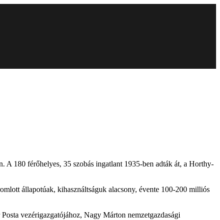
n. A 180 férőhelyes, 35 szobás ingatlant 1935-ben adták át, a Horthy-
mlott állapotúak, kihasználtságuk alacsony, évente 100-200 milliós
ar Posta vezérigazgatójához, Nagy Márton nemzetgazdasági