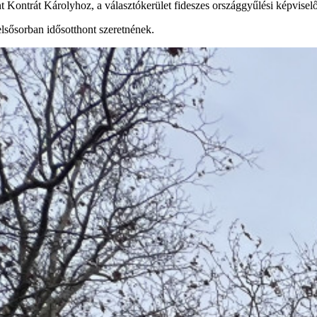
nt Kontrát Károlyhoz, a választókerület fideszes országgyűlési képvisel
 elsősorban idősotthont szeretnének.