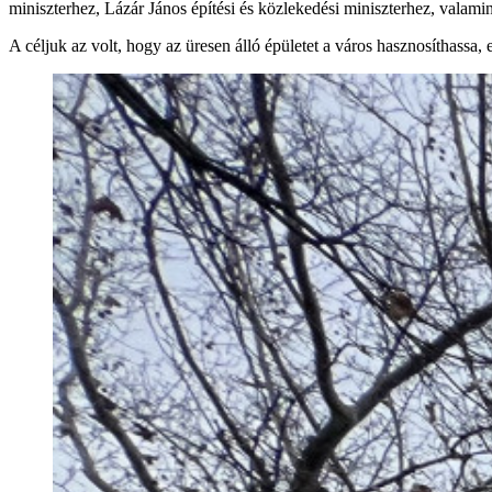
miniszterhez, Lázár János építési és közlekedési miniszterhez, valami
A céljuk az volt, hogy az üresen álló épületet a város hasznosíthassa,