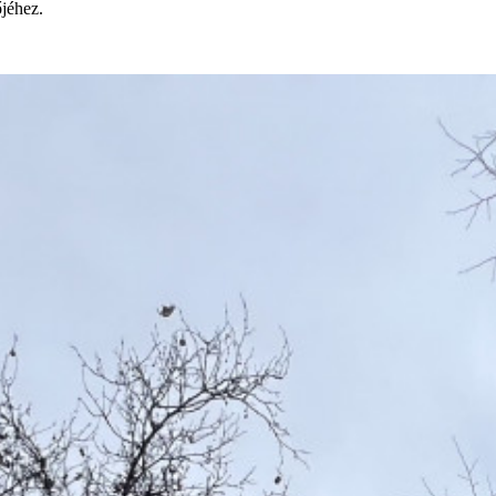
őjéhez.