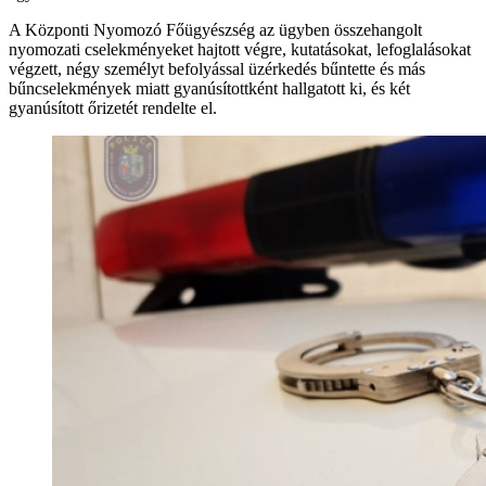
A Központi Nyomozó Főügyészség az ügyben összehangolt
nyomozati cselekményeket hajtott végre, kutatásokat, lefoglalásokat
végzett, négy személyt befolyással üzérkedés bűntette és más
bűncselekmények miatt gyanúsítottként hallgatott ki, és két
gyanúsított őrizetét rendelte el.