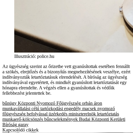
Illusztráció
:
police.hu
Az ügyészség szerint az őrizetbe vett gyanúsítottak esetében fennállt
a szökés, elrejtőzés és a bizonyítás megnehezítésének veszélye, ezért
indítványozták letartóztatásuk elrendelését. A bíróság az ügyészség
indítványával egyetértett, és mindkét gyanúsított letartóztatását egy
hónapra elrendelte. A végzés ellen a gyanúsítottak és védőik
fellebbezést jelentettek be.
bűnügy
Központi Nyomozó Főügyészség
orbán áron
munkavállalási célú tartózkodási engedély
macsek
nyomozó
főügyészség
befolyással üzérkedés
miniszterelnök
letartóztatás
munkaerő-kölcsönzés
bűncselekmények
Budai Központi Kerületi
Bíróság
garay
Kapcsolódó cikkek