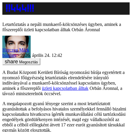
Letartóztatás a nepáli munkaerő-kölcsönzéses ügyben, aminek a
főszereplői üzleti kapcsolatban álltak Orbán Áronnal
Herczeg Márk
bűnügy
2026. április 24. 12:42
Megosztás
A Budai Központi Kerületi Bíróság nyomozási bírája egyetértett a
nyomozó főügyészség letartóztatás elrendelésére irányuló
indítványával a munkaerő-kölcsönzéssel kapcsolatos ügyben,
aminek a főszereplői
üzleti kapcsolatban álltak
Orbán Áronnal, a
távozó miniszterelnök öccsével.
A megalapozott gyanú lényege szerint a most letartóztatott
gyanúsítottak a befolyásos hivatalos személyekkel fennálló bizalmi
kapcsolataikra hivatkozva ígérték munkavállalási célú tartózkodási
engedélyek gördülékenyen intézését, majd egy vállalkozótól az
ebből a célból előlegként átvett 17 ezer eurót gyanúsított társukkal
egymás között elosztották.