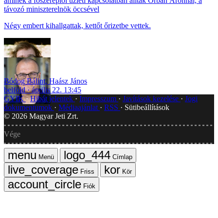
aminek a főszereplői üzleti kapcsolatban álltak Orbán Áronnal, a
távozó miniszterelnök öccsével
Négy embert kihallgattak, kettőt őrizetbe vettek.
Bódog Bálint
,
Haász János
belföld
április 22. 13:45
GYIK
Hibát jelentek
Impresszum
Javítások kezelése
Jogi
dokumentumok
Médiaajánlat
RSS
Sütibeállítások
©
2026
Magyar Jeti Zrt.
Vége
Menü
Címlap
Friss
Kör
Fiók