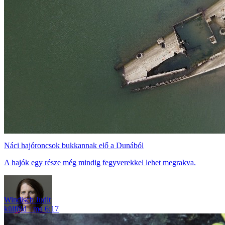
Náci hajóroncsok bukkannak elő a Dunából
A hajók egy része még mindig fegyverekkel lehet megrakva.
Windisch Judit
külföld
ma 6:17