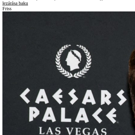
lezárása
baku
Friss