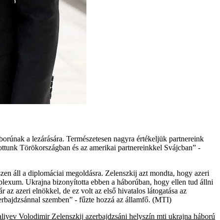
orúnak a lezárására. Természetesen nagyra értékeljük partnereink
ottunk Törökországban és az amerikai partnereinkkel Svájcban” -
n áll a diplomáciai megoldásra. Zelenszkij azt mondta, hogy azeri
plexum. Ukrajna bizonyította ebben a háborúban, hogy ellen tud állni
r az azeri elnökkel, de ez volt az első hivatalos látogatása az
erbajdzsánnal szemben” - fűzte hozzá az államfő. (MTI)
aliyev
Volodimir Zelenszkij
azerbajdzsáni helyszín
mti
ukrajna
háború