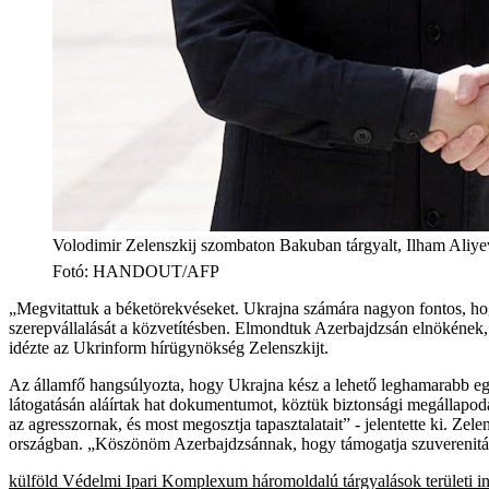
Volodimir Zelenszkij szombaton Bakuban tárgyalt, Ilham Aliyev
Fotó
:
HANDOUT/AFP
„Megvitattuk a béketörekvéseket. Ukrajna számára nagyon fontos, hog
szerepvállalását a közvetítésben. Elmondtuk Azerbajdzsán elnökének,
idézte az Ukrinform hírügynökség Zelenszkijt.
Az államfő hangsúlyozta, hogy Ukrajna kész a lehető leghamarabb eg
látogatásán aláírtak hat dokumentumot, köztük biztonsági megállapodá
az agresszornak, és most megosztja tapasztalatait” - jelentette ki. Zele
országban. „Köszönöm Azerbajdzsánnak, hogy támogatja szuverenitásun
külföld
Védelmi Ipari Komplexum
háromoldalú tárgyalások
területi i