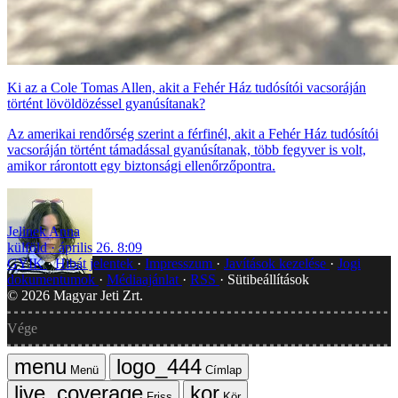
Ki az a Cole Tomas Allen, akit a Fehér Ház tudósítói vacsoráján
történt lövöldözéssel gyanúsítanak?
Az amerikai rendőrség szerint a férfinél, akit a Fehér Ház tudósítói
vacsoráján történt támadással gyanúsítanak, több fegyver is volt,
amikor rárontott egy biztonsági ellenőrzőpontra.
Jelinek Anna
külföld
április 26. 8:09
GYIK
Hibát jelentek
Impresszum
Javítások kezelése
Jogi
dokumentumok
Médiaajánlat
RSS
Sütibeállítások
©
2026
Magyar Jeti Zrt.
Vége
Menü
Címlap
Friss
Kör