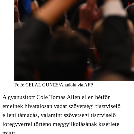
Fotó
:
CELAL GUNES/Anadolu via AFP
A gyanúsított Cole Tomas Allen ellen hétfőn
emelnek hivatalosan vádat szövetségi tisztviselő
elleni támadás, valamint szövetségi tisztviselő
lőfegyverrel történő meggyilkolásának kísérlete
miatt.