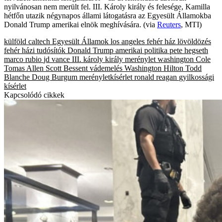
nyilvánosan nem merült fel. III. Károly király és felesége, Kamilla
hétfőn utazik négynapos állami látogatásra az Egyesült Államokba
Donald Trump amerikai elnök meghívására. (via
Reuters
, MTI)
külföld
caltech
Egyesült Államok
los angeles
fehér ház
lövöldözés
fehér házi tudósítók
Donald Trump
amerikai politika
pete hegseth
marco rubio
jd vance
III. károly király
merénylet
washington
Cole
Tomas Allen
Scott Bessent
vádemelés
Washington Hilton
Todd
Blanche
Doug Burgum
merényletkísérlet
ronald reagan
gyilkossági
kísérlet
Kapcsolódó cikkek