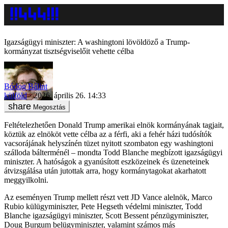
Igazságügyi miniszter: A washingtoni lövöldöző a Trump-
kormányzat tisztségviselőit vehette célba
Bódog Bálint
külföld
2026. április 26. 14:33
Megosztás
Feltételezhetően Donald Trump amerikai elnök kormányának tagjait,
köztük az elnököt vette célba az a férfi, aki a fehér házi tudósítók
vacsorájának helyszínén tüzet nyitott szombaton egy washingtoni
szálloda bálterménél – mondta Todd Blanche megbízott igazságügyi
miniszter. A hatóságok a gyanúsított eszközeinek és üzeneteinek
átvizsgálása után jutottak arra, hogy kormánytagokat akarhatott
meggyilkolni.
Az eseményen Trump mellett részt vett JD Vance alelnök, Marco
Rubio külügyminiszter, Pete Hegseth védelmi miniszter, Todd
Blanche igazságügyi miniszter, Scott Bessent pénzügyminiszter,
Doug Burgum belügyminiszter, valamint számos más