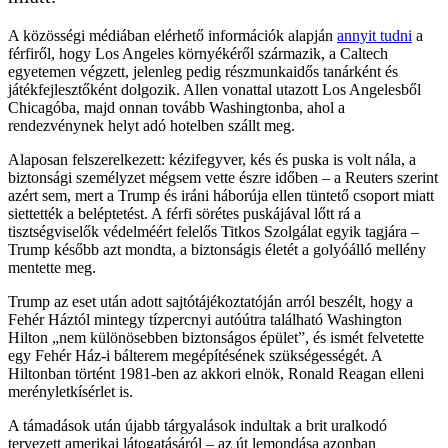
A közösségi médiában elérhető információk alapján
annyit tudni
a
férfiről, hogy Los Angeles környékéről származik, a Caltech
egyetemen végzett, jelenleg pedig részmunkaidős tanárként és
játékfejlesztőként dolgozik. Allen vonattal utazott Los Angelesből
Chicagóba, majd onnan tovább Washingtonba, ahol a
rendezvénynek helyt adó hotelben szállt meg.
Alaposan felszerelkezett: kézifegyver, kés és puska is volt nála, a
biztonsági személyzet mégsem vette észre időben – a Reuters szerint
azért sem, mert a Trump és iráni háborúja ellen tüntető csoport miatt
siettették a beléptetést. A férfi sörétes puskájával lőtt rá a
tisztségviselők védelméért felelős Titkos Szolgálat egyik tagjára –
Trump később azt mondta, a biztonságis életét a golyóálló mellény
mentette meg.
Trump az eset után adott sajtótájékoztatóján arról beszélt, hogy a
Fehér Háztól mintegy tízpercnyi autóútra található Washington
Hilton „nem különösebben biztonságos épület”, és ismét felvetette
egy Fehér Ház-i bálterem megépítésének szükségességét. A
Hiltonban történt 1981-ben az akkori elnök, Ronald Reagan elleni
merényletkísérlet is.
A támadások után újabb tárgyalások indultak a brit uralkodó
tervezett amerikai látogatásáról – az út lemondása azonban