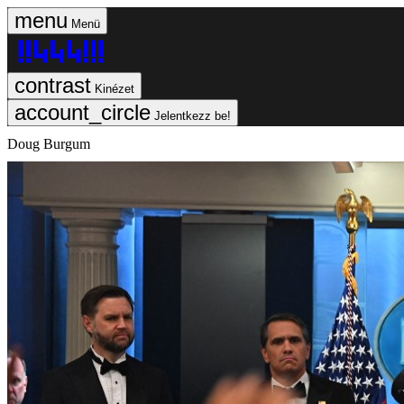
Menü
Kinézet
Jelentkezz be!
Doug Burgum