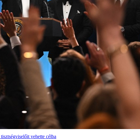
sztségviselőit vehette célba