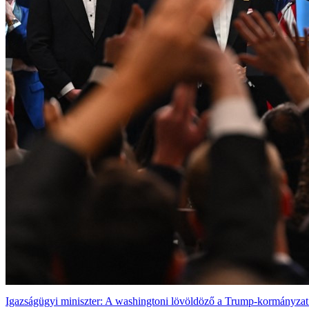
Igazságügyi miniszter: A washingtoni lövöldöző a Trump-kormányzat ti