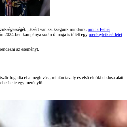
 szükségességét. „Ezért van szükségünk mindarra,
amit a Fehér
után 2024-ben kampánya során ő maga is túlélt egy
merényletkísérletet
grendezni az eseményt.
r fogadta el a meghívást, miután tavaly és első elnöki ciklusa alatt
ebesítette egy merénylő.