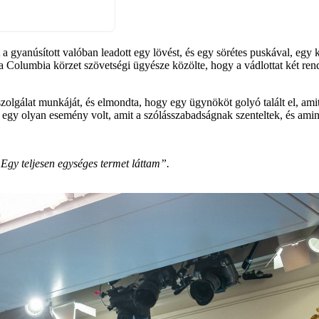
gyanúsított valóban leadott egy lövést, és egy sörétes puskával, egy k
 a Columbia körzet szövetségi ügyésze közölte, hogy a vádlottat két ren
olgálat munkáját, és elmondta, hogy egy ügynököt golyó talált el, amit a
z egy olyan esemény volt, amit a szólásszabadságnak szenteltek, és amine
 Egy teljesen egységes termet láttam”.