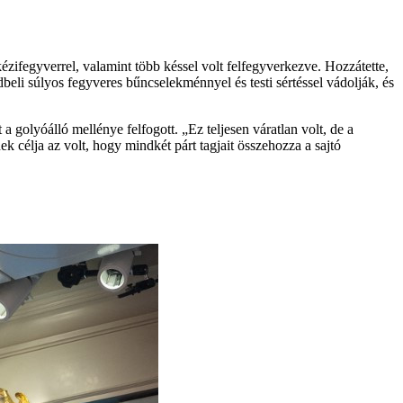
ézifegyverrel, valamint több késsel volt felfegyverkezve. Hozzátette,
dbeli súlyos fegyveres bűncselekménnyel és testi sértéssel vádolják, és
 golyóálló mellénye felfogott. „Ez teljesen váratlan volt, de a
k célja az volt, hogy mindkét párt tagjait összehozza a sajtó