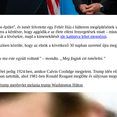
 épület”, és ismét felvetette egy Fehér Ház-i bálterem megépítésének
ra a kérdésre, hogy aggódik-e az élete elleni fenyegetések miatt – mi
át a lövésekre, majd a kimenekítését
ide kattintva lehet megnézni
.
színen közölte, hogy az elnök a következő 30 napban szeretné újra me
 ma este együtt voltunk” – mondta. „Meg fogjuk ezt ismételni.”
el pedig 1924-ben, amikor Calvin Coolidge megjelent. Trump idén előszö
ban tartották, ahol 1981-ben Ronald Reagant meglőtte és súlyosan megs
Trump
merénylet
melania trump
Washington Hilton