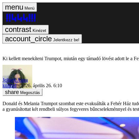
Menü
Kinézet
Jelentkezz be!
Ki kellett menekíteni Trumpot, miután egy támadó lövést adott le a Fe
Jelinek Anna
külföld
2026. április 26. 6:10
Megosztás
Donald és Melania Trumpot szombat este evakuálták a Fehér Ház tudós
a gyanúsítottat két rendbeli súlyos fegyveres bűncselekménnyel és testi