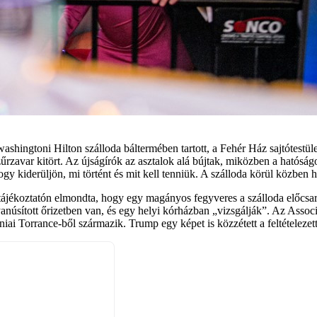
ashingtoni Hilton szálloda báltermében tartott, a Fehér Ház sajtótestüle
űrzavar kitört. Az újságírók az asztalok alá bújtak, miközben a hatóság
ogy kiderüljön, mi történt és mit kell tenniük. A szálloda körül közben 
jékoztatón elmondta, hogy egy magányos fegyveres a szálloda előcsarno
yanúsított őrizetben van, és egy helyi kórházban „vizsgálják”. Az Associa
iai Torrance-ből származik. Trump egy képet is közzétett a feltételezett 