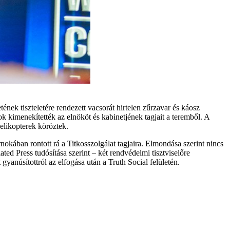
tének tiszteletére rendezett vacsorát hirtelen zűrzavar és káosz
ok kimenekítették az elnököt és kabinetjének tagjait a teremből. A
helikopterek köröztek.
kában rontott rá a Titkosszolgálat tagjaira. Elmondása szerint nincs
ted Press tudósítása szerint – két rendvédelmi tisztviselőre
gyanúsítottról az elfogása után a Truth Social felületén.