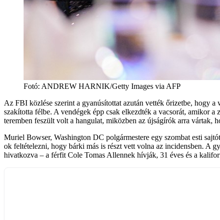
Fotó
:
ANDREW HARNIK/Getty Images via AFP
Az FBI közlése szerint a gyanúsítottat azután vették őrizetbe, hogy a w
szakította félbe. A vendégek épp csak elkezdték a vacsorát, amikor a z
teremben feszült volt a hangulat, miközben az újságírók arra vártak, h
Muriel Bowser, Washington DC polgármestere egy szombat esti sajtótá
ok feltételezni, hogy bárki más is részt vett volna az incidensben. A g
hivatkozva – a férfit Cole Tomas Allennek hívják, 31 éves és a kaliforn