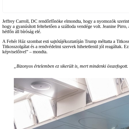
Jeffrey Carroll, DC rendőrfőnöke elmondta, hogy a nyomozók szerint a 
hogy a gyanúsított feltehetően a szálloda vendége volt. Jeanine Pirro,
hétfőn áll bíróság elé.
A Fehér Ház szombat esti sajtótájékoztatóján Trump méltatta a Titkossz
Titkosszolgálat és a rendvédelmi szervek hihetetlenül jól reagáltak. E
képviselőivel” – mondta.
„Bizonyos értelemben ez sikerült is, mert mindenki összefogott.