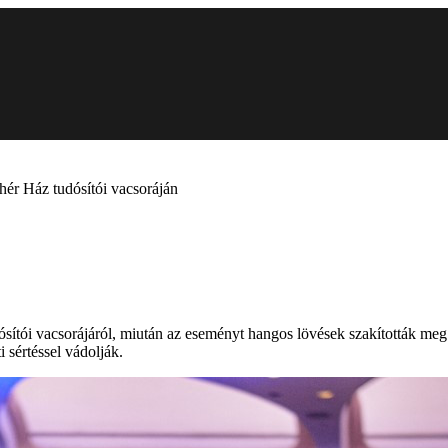
hér Ház tudósítói vacsoráján
ítói vacsorájáról, miután az eseményt hangos lövések szakították meg 
 sértéssel vádolják.