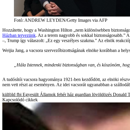
Fotó
:
ANDREW LEYDEN/Getty Images via AFP
Hozzátette, hogy a Washington Hilton „nem különösebben biztonságos
Házban tervezünk
. Az a terem nagyobb és sokkal biztonságosabb.” Ar
–, Trump így válaszolt: „Ez egy veszélyes szakma.” Az elnök reakciój
Weijia Jang, a vacsora szervezőbizottságának elnöke korábban a hely
„Hála Istennek, mindenki biztonságban van, és köszönöm, hogy
A tudósítói vacsora hagyománya 1921-ben kezdődött, az elnöki részvét
nem vett részt az eseményen. Az idei vacsorát ugyanabban a szállodá
külföld
fbi
Egyesült Államok
fehér ház
guardian
lövöldözés
Donald 
Kapcsolódó cikkek