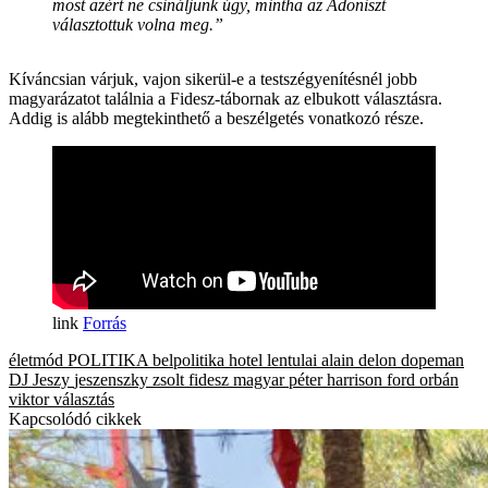
most azért ne csináljunk úgy, mintha az Adoniszt
választottuk volna meg.”
Kíváncsian várjuk, vajon sikerül-e a testszégyenítésnél jobb
magyarázatot találnia a Fidesz-tábornak az elbukott választásra.
Addig is alább megtekinthető a beszélgetés vonatkozó része.
Forrás
életmód
POLITIKA
belpolitika
hotel lentulai
alain delon
dopeman
DJ Jeszy
jeszenszky zsolt
fidesz
magyar péter
harrison ford
orbán
viktor
választás
Kapcsolódó cikkek