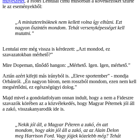
művészetét
, a Hotel Lentulai című műsorban a következőket szűrte
le az eseményekből:
„A miniszterelnöknek nem kellett volna így elhízni. Ezt
nagyon őszintén mondom. Tehát versenyképességet kell
mutatni.”
Lentulai erre még vissza is kérdezett: „Azt mondod, ez
szavazatokban mérhető?”
Mire Dopeman, tűnődő hangon: „Mérhető. Igen. Igen, mérhető.”
Aztán azért kifejti más irányból is. „Eleve sportember” - mondja
Orbánról. „Én nagyon bírom, nem rosszból mondom, ezen nem kell
megsértődni, ez egészségügyi dolog.”
Majd mivel a gondolatfolyam onnan indult, hogy a nem a Fideszre
szavazók körében az a közvélekedés, hogy Magyar Péternek jól áll
a zakó, visszakanyarodik ide is.
„Nekik jól áll, a Magyar Péteren a zakó, én azt
mondom, hogy akin jól áll a zakó, az az Alain Delon
meg Harrison Ford. Vagy jöjjek közelebb még? Tehát