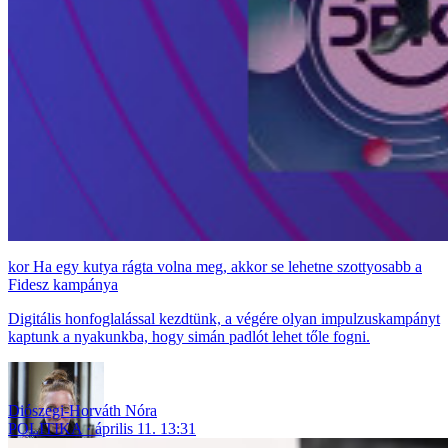
Ha egy kutya rágta volna meg, akkor se lehetne szottyosabb a
Fidesz kampánya
Digitális honfoglalással kezdtünk, a végére olyan impulzuskampányt
kaptunk a nyakunkba, hogy simán padlót lehet tőle fogni.
Diószegi-Horváth Nóra
POLITIKA
április 11. 13:31