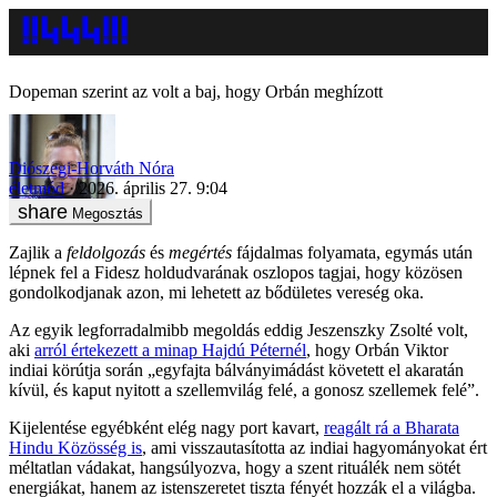
Dopeman szerint az volt a baj, hogy Orbán meghízott
Diószegi-Horváth Nóra
életmód
2026. április 27. 9:04
Megosztás
Zajlik a
feldolgozás
és
megértés
fájdalmas folyamata, egymás után
lépnek fel a Fidesz holdudvarának oszlopos tagjai, hogy közösen
gondolkodjanak azon, mi lehetett az bődületes vereség oka.
Az egyik legforradalmibb megoldás eddig Jeszenszky Zsolté volt,
aki
arról értekezett a minap Hajdú Péternél
, hogy Orbán Viktor
indiai körútja során „egyfajta bálványimádást követett el akaratán
kívül, és kaput nyitott a szellemvilág felé, a gonosz szellemek felé”.
Kijelentése egyébként elég nagy port kavart,
reagált rá a Bharata
Hindu Közösség is
, ami visszautasította az indiai hagyományokat ért
méltatlan vádakat, hangsúlyozva, hogy a szent rituálék nem sötét
energiákat, hanem az istenszeretet tiszta fényét hozzák el a világba.