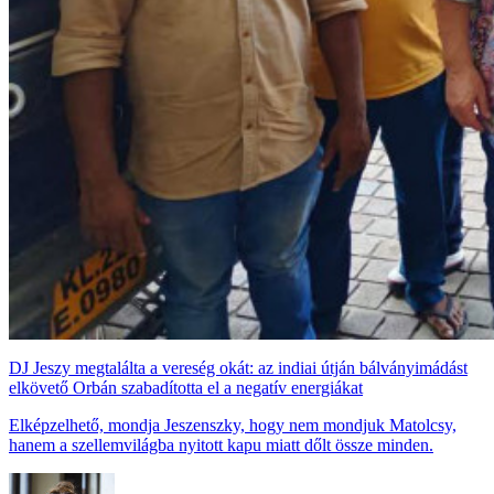
DJ Jeszy megtalálta a vereség okát: az indiai útján bálványimádást
elkövető Orbán szabadította el a negatív energiákat
Elképzelhető, mondja Jeszenszky, hogy nem mondjuk Matolcsy,
hanem a szellemvilágba nyitott kapu miatt dőlt össze minden.