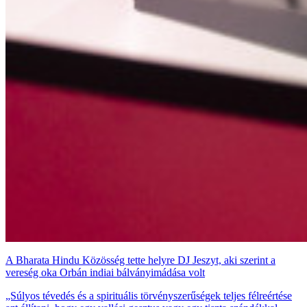
A Bharata Hindu Közösség tette helyre DJ Jeszyt, aki szerint a
vereség oka Orbán indiai bálványimádása volt
„Súlyos tévedés és a spirituális törvényszerűségek teljes félreértése