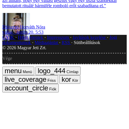
azt állítani, hogy egy vallási gesztus vagy egy tiszta szándékkal
bemutatott rituálé bármiféle romboló erőt szabadítana el.”
Diószegi-Horváth Nóra
vallás
április 20. 5:53
GYIK
Hibát jelentek
Impresszum
Javítások kezelése
Jogi
dokumentumok
Médiaajánlat
RSS
Sütibeállítások
©
2026
Magyar Jeti Zrt.
Vége
Menü
Címlap
Friss
Kör
Fiók