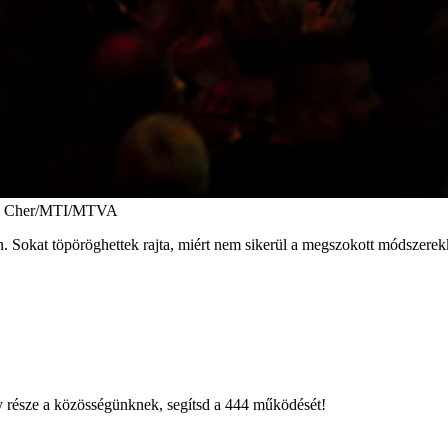
ien Cher/MTI/MTVA
lén. Sokat töpöröghettek rajta, miért nem sikerül a megszokott módszer
égy része a közösségünknek, segítsd a 444 működését!