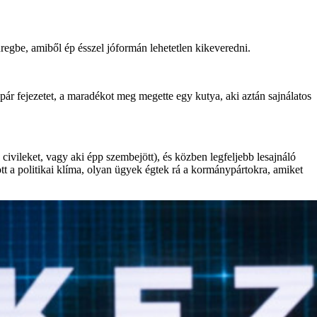
gbe, amiből ép ésszel jóformán lehetetlen kikeveredni.
r fejezetet, a maradékot meg megette egy kutya, aki aztán sajnálatos
civileket, vagy aki épp szembejött), és közben legfeljebb lesajnáló
t a politikai klíma, olyan ügyek égtek rá a kormánypártokra, amiket