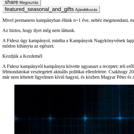
Megosztás
Ajándékozás
Mivel permanens kampányban élünk n+1 éve, nehéz megmondani, mikor 
Az biztos, hogy ilyet még nem láttunk.
A Fidesz úgy kampányol, mintha a Kampányok Nagykönyvének lapjai hel
módon kihányta az egészet.
Kezdjük a Kezdetnél
A Fidesz kampányról kampányra követte ugyanazt a receptet: teli erőből
félmondatokat vesztegetett aktuális politikai ellenfeleire. Csakhogy
már nem lehetett figyelmen kívül hagyni, és közben Magyar Péter és a