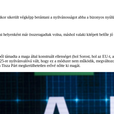
sikerült végképp berántani a nyilvánosságot abba a bizonyos nyúlüre
yenként már összeragadtak volna, máshol valaki kitépett belőle jó pá
 támadta a maga által konstruált ellenséget (hol Sorost, hol az EU-t, a 
 2025-re nyilvánvalóvá vált, hogy ez a módszer nem működik, megváltozot
 Tisza Párt megkerülhetetlen erővé nőtte ki magát.