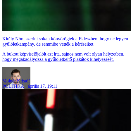
Király Nóra szerint sokan könyörögtek a Fideszben, hogy ne legyen
gyűlöletkampány, de semmibe vették a kéréseiket
A bukott képviselőjelölt azt írta, sajnos nem volt olyan helyzetben,
hogy megakadályozza a gyűlöletkeltő plakátok kihelyezését.
Molnár Kristóf
POLITIKA
április 17. 19:11