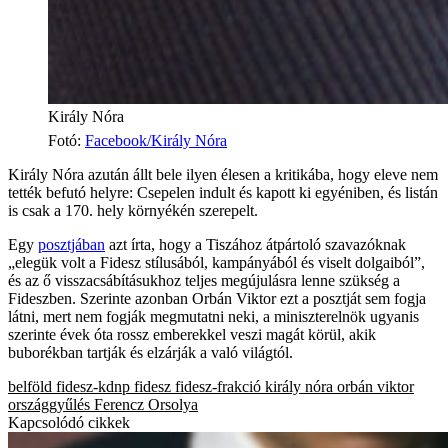
Király Nóra
Fotó
:
Facebook/Király Nóra
Király Nóra azután állt bele ilyen élesen a kritikába, hogy eleve nem
tették befutó helyre: Csepelen indult és kapott ki egyéniben, és listán
is csak a 170. hely környékén szerepelt.
Egy
posztjában
azt írta, hogy a Tiszához átpártoló szavazóknak
„elegük volt a Fidesz stílusából, kampányából és viselt dolgaiból”,
és az ő visszacsábításukhoz teljes megújulásra lenne szükség a
Fideszben. Szerinte azonban Orbán Viktor ezt a posztját sem fogja
látni, mert nem fogják megmutatni neki, a miniszterelnök ugyanis
szerinte évek óta rossz emberekkel veszi magát körül, akik
buborékban tartják és elzárják a való világtól.
belföld
fidesz-kdnp
fidesz
fidesz-frakció
király nóra
orbán viktor
országgyűlés
Ferencz Orsolya
Kapcsolódó cikkek