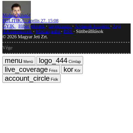
Molnár Kristóf
POLITIKA
április 27. 15:08
GYIK
Hibát jelentek
Impresszum
Javítások kezelése
Jogi
dokumentumok
Médiaajánlat
RSS
Sütibeállítások
©
2026
Magyar Jeti Zrt.
Vége
Menü
Címlap
Friss
Kör
Fiók