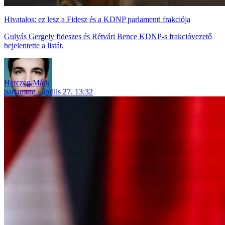
Hivatalos: ez lesz a Fidesz és a KDNP parlamenti frakciója
Gulyás Gergely fideszes és Rétvári Bence KDNP-s frakcióvezető
bejelentette a listát.
Herczeg Márk
parlament
április 27. 13:32