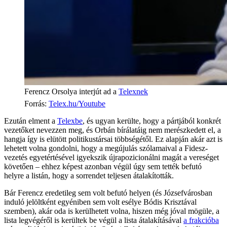
Ferencz Orsolya interjút ad a
Telexnek
Forrás
:
Telex.hu/Youtube
Ezután elment a
Telexbe
, és ugyan kerülte, hogy a pártjából konkrét
vezetőket nevezzen meg, és Orbán bírálatáig nem merészkedett el, a
hangja így is elütött politikustársai többségétől. Ez alapján akár azt is
lehetett volna gondolni, hogy a megújulás szólamaival a Fidesz-
vezetés egyetértésével igyekszik újrapozicionálni magát a vereséget
követően – ehhez képest azonban végül úgy sem tették befutó
helyre a listán, hogy a sorrendet teljesen átalakították.
Bár Ferencz eredetileg sem volt befutó helyen (és Józsefvárosban
induló jelöltként egyéniben sem volt esélye Bódis Krisztával
szemben), akár oda is kerülhetett volna, hiszen még jóval mögüle, a
lista legvégéről is kerültek be végül a lista átalakításával
a frakcióba