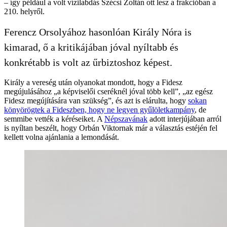
– így például a volt vízilabdás Szécsi Zoltán ott lesz a frakcióban a
210. helyről.
Ferencz Orsolyához hasonlóan Király Nóra is
kimarad, ő a kritikájában jóval nyíltabb és
konkrétabb is volt az űrbiztoshoz képest.
Király a vereség után olyanokat mondott, hogy a Fidesz
megújulásához „a képviselői cseréknél jóval több kell”, „az egész
Fidesz megújítására van szükség”, és azt is elárulta, hogy
sokan
könyörögtek a Fideszben, hogy ne legyen gyűlöletkampány
, de
semmibe vették a kéréseiket. A
Népszavának
adott interjújában arról
is nyíltan beszélt, hogy Orbán Viktornak már a választás estéjén fel
kellett volna ajánlania a lemondását.