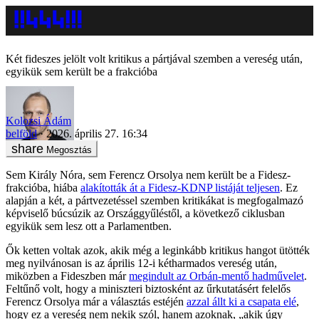
Két fideszes jelölt volt kritikus a pártjával szemben a vereség után,
egyikük sem került be a frakcióba
Kolozsi Ádám
belföld
2026. április 27. 16:34
Megosztás
Sem Király Nóra, sem Ferencz Orsolya nem került be a Fidesz-
frakcióba, hiába
alakították át a Fidesz-KDNP listáját teljesen
. Ez
alapján a két, a pártvezetéssel szemben kritikákat is megfogalmazó
képviselő búcsúzik az Országgyűléstől, a következő ciklusban
egyikük sem lesz ott a Parlamentben.
Ők ketten voltak azok, akik még a leginkább kritikus hangot ütötték
meg nyilvánosan is az április 12-i kétharmados vereség után,
miközben a Fideszben már
megindult az Orbán-mentő hadművelet
.
Feltűnő volt, hogy a miniszteri biztosként az űrkutatásért felelős
Ferencz Orsolya már a választás estéjén
azzal állt ki a csapata elé
,
hogy ez a vereség nem nekik szól, hanem azoknak, „akik úgy