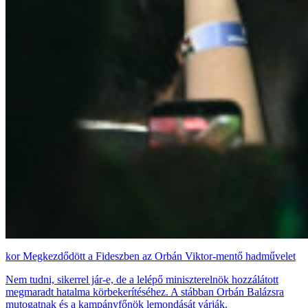
Megkezdődött a Fideszben az Orbán Viktor-mentő hadművelet
Nem tudni, sikerrel jár-e, de a lelépő miniszterelnök hozzálátott
megmaradt hatalma körbekerítéséhez. A stábban Orbán Balázsra
mutogatnak és a kampányfőnök lemondását várják.