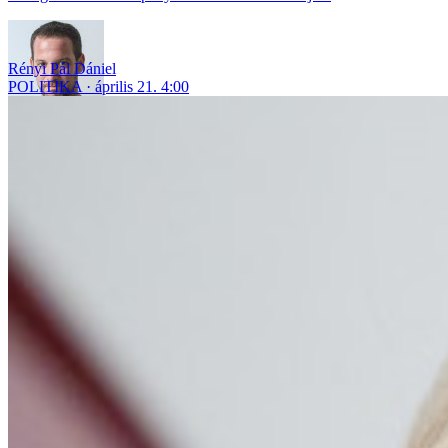
Rényi Pál Dániel
POLITIKA
április 21. 4:00