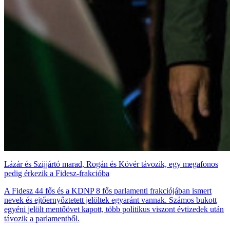
Lázár és Szijjártó marad, Rogán és Kövér távozik, egy megafonos
pedig érkezik a Fidesz-frakcióba
A Fidesz 44 fős és a KDNP 8 fős parlamenti frakciójában ismert
nevek és ejtőernyőztetett jelöltek egyaránt vannak. Számos bukott
egyéni jelölt mentőövet kapott, több politikus viszont évtizedek után
távozik a parlamentből.