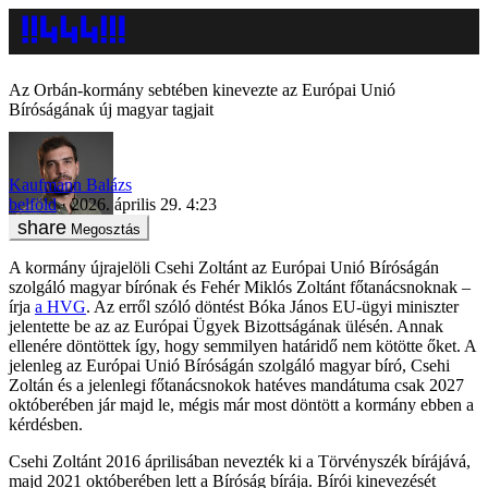
Az Orbán-kormány sebtében kinevezte az Európai Unió
Bíróságának új magyar tagjait
Kaufmann Balázs
belföld
2026. április 29. 4:23
Megosztás
A kormány újrajelöli Csehi Zoltánt az Európai Unió Bíróságán
szolgáló magyar bírónak és Fehér Miklós Zoltánt főtanácsnoknak –
írja
a HVG
. Az erről szóló döntést Bóka János EU-ügyi miniszter
jelentette be az az Európai Ügyek Bizottságának ülésén. Annak
ellenére döntöttek így, hogy semmilyen határidő nem kötötte őket. A
jelenleg az Európai Unió Bíróságán szolgáló magyar bíró, Csehi
Zoltán és a jelenlegi főtanácsnokok hatéves mandátuma csak 2027
októberében jár majd le, mégis már most döntött a kormány ebben a
kérdésben.
Csehi Zoltánt 2016 áprilisában nevezték ki a Törvényszék bírájává,
majd 2021 októberében lett a Bíróság bírája. Bírói kinevezését