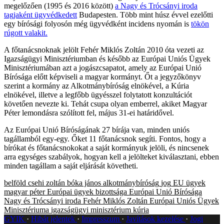
megelőzően (1995 és 2016 között)
a Nagy és Trócsányi iroda
tagjaként ügyvédkedett
Budapesten. Több mint húsz évvel ezelőtti
egy bírósági folyosón még ügyvédként incidens nyomán is
tökön
rúgott valakit.
A főtanácsnoknak jelölt Fehér Miklós Zoltán 2010 óta vezeti az
Igazságügyi Minisztériumban és később az Európai Uniós Ügyek
Minisztériumában azt a jogászcsapatot, amely az Európai Unió
Bírósága előtt képviseli a magyar kormányt. Őt a jegyzőkönyv
szerint a kormány az Alkotmánybíróság elnökével, a Kúria
elnökével, illetve a legfőbb ügyésszel folytatott konzultációt
követően nevezte ki. Tehát csupa olyan emberrel, akiket Magyar
Péter lemondásra szólított fel, május 31-ei határidővel.
Az Európai Unió Bíróságának 27 bírája van, minden uniós
tagállamból egy‑egy. Őket 11 főtanácsnok segíti. Fontos, hogy a
bírókat és főtanácsnokokat a saját kormányuk jelöli, és nincsenek
arra egységes szabályok, hogyan kell a jelölteket kiválasztani, ebben
minden tagállam a saját eljárását követheti.
belföld
csehi zoltán
bóka jános
alkotmánybíróság
jog
EU ügyek
magyar péter
Európai ügyek bizottsága
Európai Unió Bírósága
Nagy és Trócsányi iroda
Fehér Miklós Zoltán
Európai Uniós Ügyek
Minisztériuma
igazságügyi minisztérium
kúria
GYIK
Hibát jelentek
Impresszum
Javítások kezelése
Jogi