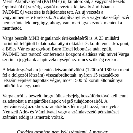
Meriti Alapítványnál (PADME) új kurátorokat, a vagyonát kezelő
Optimánál új vezérigazgatót neveztek ki, tavaly áprilisban a
PADME új vezetése is feljelentést tett. Az új vezetés a
vagyonmentésre törekszik. Az alapítványt és a vagyonkezelőjét azért
nem szüntették meg úgy, ahogy van, mert igyekeznek menteni a
menthetőt.
Varga beszélt MNB-ingatlanok értékesítéséről is. A 23 milliárd
forintból felújított balatonakarattyai oktatási és konferencia-központ,
a Bölcs Vár és az egykori Burg Hotel lebontása után épült,
PADME-hoz tartozó konferencia-központ eladásra vár, mivel Varga
szerint a jegybank alaptevékenységéhez nincs szükség ezekre.
A Matolcsy-érában jelentős létszámbővülést (1200-ról 1800-ra ment
fel a dolgozói létszám) visszafordították, nyáron 15 százalékos
létszámleépítést hajtottak végre, most 1500 fő körüli állománnyal
működik a jegybank.
Varga arról is beszélt, hogy július elsejéig hozzáférhetővé kell tenni
az adatokat a magántőkealapok végső tulajdonosairól.
A
nyilvánosság azokhoz az adatokhoz fér majd hozzá, amelyek a
Nemzeti Adó- és Vámhivatal vagy a számlavezető pénzintézet
számára eddig is ismertek voltak.
„Csodára azonban nem kell számítani. A magyar