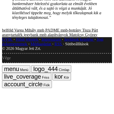
bankrendszer hitelezési gyakorlata az elmúlt években
átláthatóvá vált, és a sajtó is végzi a munkáját. Jó
közelítéssel tippelte meg, hogy melyik tőkealapnak kik a
tényleges tulajdonosai.”
belföld
Varga Mihály
mnb
PADME
mnb-botrány
Tisza Párt
aranytartalék
jegybank
mnb alapítványok
Matolcsy György
GYIK
Hibát jelentek
Impresszum
Javítások kezelése
Jogi
dokumentumok
Médiaajánlat
RSS
Sütibeállítások
©
2026
Magyar Jeti Zrt.
Vége
Menü
Címlap
Friss
Kör
Fiók