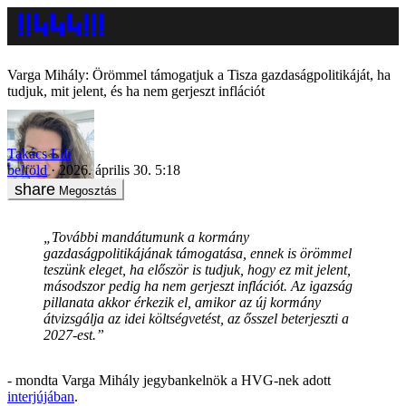
Varga Mihály: Örömmel támogatjuk a Tisza gazdaságpolitikáját, ha
tudjuk, mit jelent, és ha nem gerjeszt inflációt
Takács Lili
belföld
2026. április 30. 5:18
Megosztás
„További mandátumunk a kormány
gazdaságpolitikájának támogatása, ennek is örömmel
teszünk eleget, ha először is tudjuk, hogy ez mit jelent,
másodszor pedig ha nem gerjeszt inflációt. Az igazság
pillanata akkor érkezik el, amikor az új kormány
átvizsgálja az idei költségvetést, az ősszel beterjeszti a
2027-est.”
- mondta Varga Mihály jegybankelnök a HVG-nek adott
interjújában
.