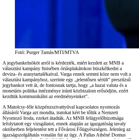
Fotó
:
Purger Tamás/MTI/MTVA
A jegybankelnököt arról is kérdezték, miért kezdett az MNB a
választási kampány finisében óriásplakátokon büszkélkedni a
deviza- és aranytartalékaival. Varga ennek semmi köze nem volt a
választási kampányhoz, szerinte egy „jelentősen sérült” presztízsű
jegybankot vett át, de fontosnak tartja, hogy „a hazai valuta és a
monetáris politika intézménye iránti közbizalom erősödjön, ezért
kezdtük kommunikálni az eredményeinket”.
A Matolcsy-féle közpénzszivattyúval kapcsolatos nyomozás
állásáról Varga azt mondta, iratokat kért be tőlük a Nemzeti
Nyomozó Iroda, ezeket átadták. Az MNB felügyelőbizottsága
lefolytatott egy vizsgálatot, ennek alapján az igazgatóság tavaly
októberben feljelentést tett a Fővárosi Főügyészségen. Jelenleg az
igazságszolgáltatás vonalán fut az ügy. A Pallas Athéné Domus