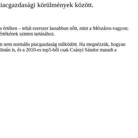
piacgazdasági körülmények között.
s értéken – tehát ezerszer lassabban nőtt, mint a Mészáros-vagyon;
értékének szinten tartásához.
vben nem normális piacgazdaság működött. Ha megnézzük, hogyan
plistán is, és a 2010-es top5-ből csak Csányi Sándor maradt a