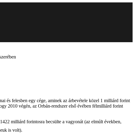
szerében
ai és felesben egy cége, aminek az árbevétele közel 1 milliárd forint
 hogy 2010 végén, az Orbán-rendszer első évében félmilliárd forint
1422 milliárd forintosra becsülte a vagyonát (az elmúlt években,
uk is volt).