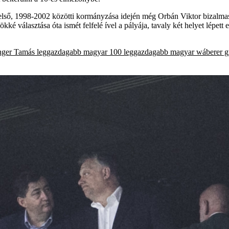
első, 1998-2002 közötti kormányzása idején még Orbán Viktor bizalmas
ökké választása óta ismét felfelé ível a pályája, tavaly két helyet lépet
inger Tamás
leggazdagabb magyar
100 leggazdagabb magyar
wáberer 