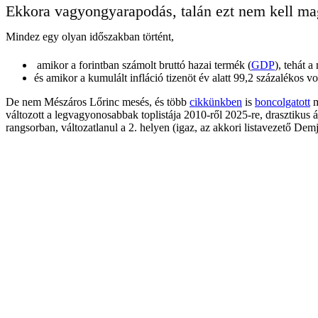
Ekkora vagyongyarapodás, talán ezt nem kell mag
Mindez egy olyan időszakban történt,
amikor a forintban számolt bruttó hazai termék (
GDP
), tehát 
és amikor a kumulált infláció tizenöt év alatt 99,2 százalékos 
De nem Mészáros Lőrinc mesés, és több
cikkünkben
is
boncolgatott
m
változott a legvagyonosabbak toplistája 2010-ről 2025-re, drasztikus 
rangsorban, változatlanul a 2. helyen (igaz, az akkori listavezető De