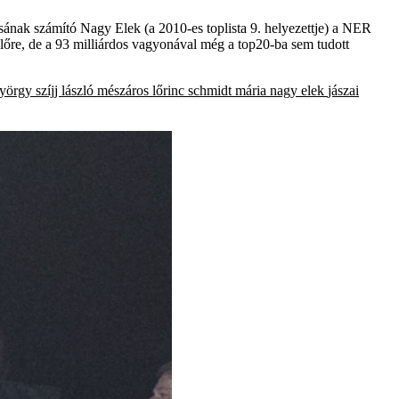
ának számító Nagy Elek (a 2010-es toplista 9. helyezettje) a NER
t előre, de a 93 milliárdos vagyonával még a top20-ba sem tudott
györgy
szíjj lászló
mészáros lőrinc
schmidt mária
nagy elek
jászai