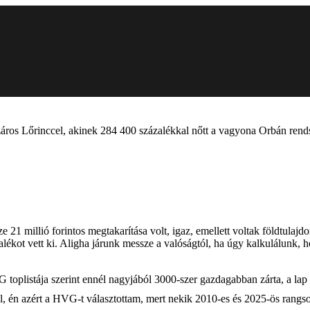
áros Lőrinccel, akinek 284 400 százalékkal nőtt a vagyona Orbán rend
 millió forintos megtakarítása volt, igaz, emellett voltak földtulajdon
talékot vett ki. Aligha járunk messze a valóságtól, ha úgy kalkulálunk,
toplistája szerint ennél nagyjából 3000-szer gazdagabban zárta, a lap 
 én azért a HVG-t választottam, mert nekik 2010-es és 2025-ös rangsor