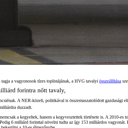
 tagja a vagyonosok tízes toplistájának, a HVG tavalyi
összeállítása
sze
liárd forintra nőtt tavaly,
rancsiénak. A NER-közeli, politikával is összemaszatolódott gazdasági 
milliárdra duzzadt.
nemcsak a kegyeltek, hanem a kegyvesztettek története is. A 2010-es t
Pedig 6 milliárd forinttal növelni tudta az így 153 milliárdos vagyonát.
t bekerülni a 10-es élmezőnybe.