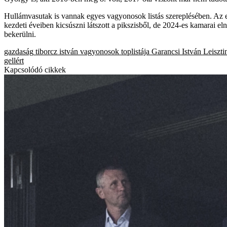
Hullámvasutak is vannak egyes vagyonosok listás szereplésében. Az 
kezdeti éveiben kicsúszni látszott a pikszisből, de 2024-es kamarai eln
bekerülni.
gazdaság
tiborcz istván
vagyonosok toplistája
Garancsi István
Leiszt
gellért
Kapcsolódó cikkek