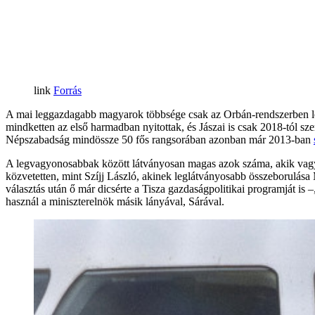
Forrás
A mai leggazdagabb magyarok többsége csak az Orbán-rendszerben let
mindketten az első harmadban nyitottak, és Jászai is csak 2018-tól 
Népszabadság mindössze 50 fős rangsorában azonban már 2013-ban
A legvagyonosabbak között látványosan magas azok száma, akik vagy
közvetetten, mint Szíjj László, akinek leglátványosabb összeborulása
választás után ő már dicsérte a Tisza gazdaságpolitikai programját i
használ a miniszterelnök másik lányával, Sárával.