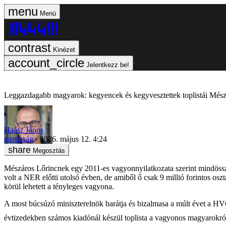
Menü
Kinézet
Jelentkezz be!
Leggazdagabb magyarok: kegyencek és kegyvesztettek toplistái Mész
Haász János
gazdaság
2026. május 12. 4:24
Megosztás
Mészáros Lőrincnek egy 2011-es vagyonnyilatkozata szerint mindössze 21
volt a NER előtti utolsó évben, de amiből ő csak 9 millió forintos osz
körül lehetett a tényleges vagyona.
A most búcsúzó miniszterelnök barátja és bizalmasa a múlt évet a HVG 
évtizedekben számos kiadónál készül toplista a vagyonos magyarokról,