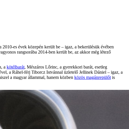
a 2010-es évek közepén került be – igaz, a bekerülésük évében
vagyonos rangsorába 2014-ben került be, az akkor még létező
n, a
kötélbarát
, Mészáros Lőrinc, a gyerekkori barát, esetleg
vel, a Ráhel-férj Tiborcz Istvánnal üzletelő Jellinek Dániel – igaz, a
bizniszel a magyar állammal, hanem közben
közös magánrepülőt
is