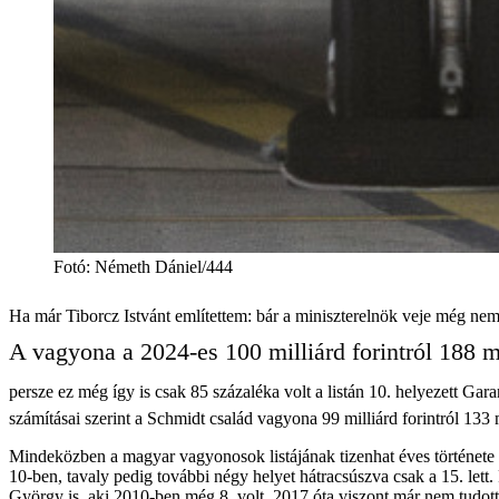
Fotó
:
Németh Dániel/444
Ha már Tiborcz Istvánt említettem: bár a miniszterelnök veje még nem
A vagyona a 2024-es 100 milliárd forintról 188 mil
persze ez még így is csak 85 százaléka volt a listán 10. helyezett Ga
számításai szerint a Schmidt család vagyona 99 milliárd forintról 133 
Mindeközben a magyar vagyonosok listájának tizenhat éves története 
10-ben, tavaly pedig további négy helyet hátracsúszva csak a 15. lett. 
György is, aki 2010-ben még 8. volt, 2017 óta viszont már nem tudot