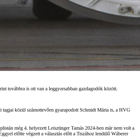
rint továbbra is ott van a leggyorsabban gazdagodók között.
elit tagjai közül számottevően gyarapodott Schmidt Mária is, a HVG
oplistán még 4. helyezett Leisztinger Tamás 2024-ben már nem volt a
 Eggyel előtte végzett a választás előtt a Tiszához lendülő Wáberer