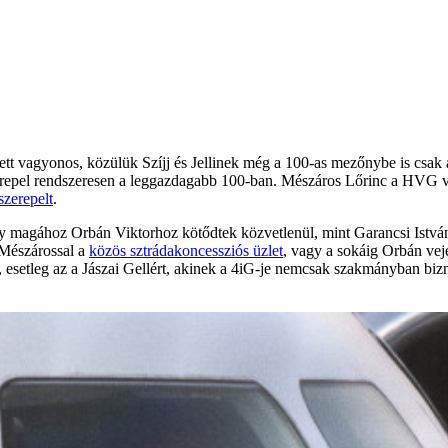
t vagyonos, közülük Szíjj és Jellinek még a 100-as mezőnybe is csak 
szerepel rendszeresen a leggazdagabb 100-ban. Mészáros Lőrinc a HVG 
szerepelt
.
 magához Orbán Viktorhoz kötődtek közvetlenül, mint Garancsi Istvá
 Mészárossal a
közös sztrádakoncessziós üzlet
, vagy a sokáig Orbán vejé
s –, esetleg az a Jászai Gellért, akinek a 4iG-je nemcsak szakmányban 