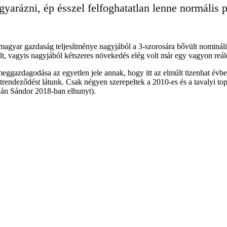
yarázni, ép ésszel felfoghatatlan lenne normális 
a magyar gazdaság teljesítménye nagyjából a 3-szorosára bővült nomináli
volt, vagyis nagyjából kétszeres növekedés elég volt már egy vagyon reál
eggazdagodása az egyetlen jele annak, hogy itt az elmúlt tizenhat é
átrendeződést látunk. Csak négyen szerepeltek a 2010-es és a tavalyi to
mján Sándor 2018-ban elhunyt).